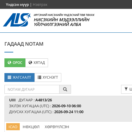
Үндсэн нүүр
|
Нэвтрэх
ИРГЭНИЙ НИСЭХИЙН ҮНДЭСНИЙ ТӨВ ТӨХХК
НИСЭХИЙН МЭДЭЭЛЛИЙН
ҮЙЛЧИЛГЭЭНИЙ АЛБА
ГАДААД NOTAM
ОРОС
ХЯТАД
ЖАГСААЛТ
ХҮСНЭГТ
Ш
UIII
ДУГААР :
A4813/26
ЭХЛЭХ ХУГАЦАА (UTC) :
2026-09-10 06:00
ДУУСАХ ХУГАЦАА (UTC) :
2026-09-24 11:00
ICAO
НӨХЦӨЛ
ХӨРВҮҮЛСЭН