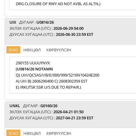
DRG CLOSURE OF RWY AD NOT AVBL AS ALTN.)
UIII
ДУГААР :
U0816/26
ЭХЛЭХ ХУГАЦАА (UTC) :
2026-06-29 04:00
ДУУСАХ ХУГАЦАА (UTC) :
2026-08-30 23:59 EST
ICAO
НӨХЦӨЛ
ХӨРВҮҮЛСЭН
290155 UUUUYNYX
(U0816/26 NOTAMN
Q) UIII/QCSAS/I/B/E/000/999/5216N10424E200
A) UIII B) 2606290400 C) 2608302359 EST
E) IRKUTSK SSR U/S DUE TO REPAIR.)
UNKL
ДУГААР :
G0160/26
ЭХЛЭХ ХУГАЦАА (UTC) :
2026-04-21 01:50
ДУУСАХ ХУГАЦАА (UTC) :
2027-04-21 23:59 EST
ICAO
НӨХЦӨЛ
ХӨРВҮҮЛСЭН