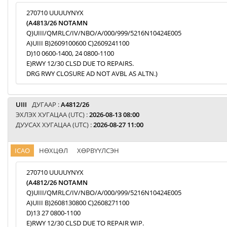
270710 UUUUYNYX
(A4813/26 NOTAMN
Q)UIII/QMRLC/IV/NBO/A/000/999/5216N10424E005
A)UIII B)2609100600 C)2609241100
D)10 0600-1400, 24 0800-1100
E)RWY 12/30 CLSD DUE TO REPAIRS.
DRG RWY CLOSURE AD NOT AVBL AS ALTN.)
UIII
ДУГААР :
A4812/26
ЭХЛЭХ ХУГАЦАА (UTC) :
2026-08-13 08:00
ДУУСАХ ХУГАЦАА (UTC) :
2026-08-27 11:00
ICAO
НӨХЦӨЛ
ХӨРВҮҮЛСЭН
270710 UUUUYNYX
(A4812/26 NOTAMN
Q)UIII/QMRLC/IV/NBO/A/000/999/5216N10424E005
A)UIII B)2608130800 C)2608271100
D)13 27 0800-1100
E)RWY 12/30 CLSD DUE TO REPAIR WIP.