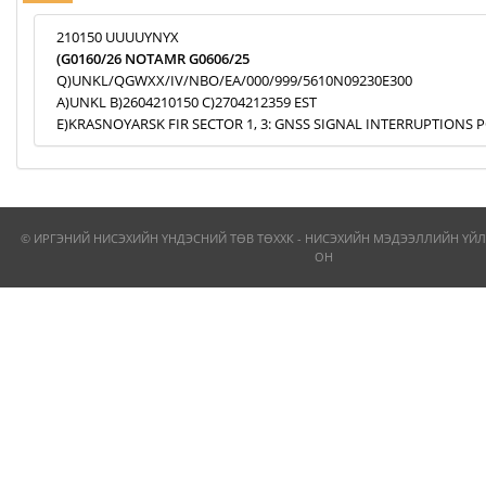
210150 UUUUYNYX
(G0160/26 NOTAMR G0606/25
Q)UNKL/QGWXX/IV/NBO/EA/000/999/5610N09230E300
A)UNKL B)2604210150 C)2704212359 EST
E)KRASNOYARSK FIR SECTOR 1, 3: GNSS SIGNAL INTERRUPTIONS P
© ИРГЭНИЙ НИСЭХИЙН ҮНДЭСНИЙ ТӨВ ТӨХХК - НИСЭХИЙН МЭДЭЭЛЛИЙН ҮЙЛ
ОН