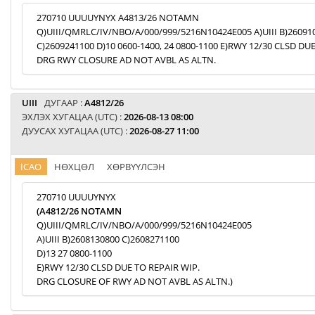
270710 UUUUYNYX A4813/26 NOTAMN
Q)UIII/QMRLC/IV/NBO/A/000/999/5216N10424E005 A)UIII B)26091
C)2609241100 D)10 0600-1400, 24 0800-1100 E)RWY 12/30 CLSD DU
DRG RWY CLOSURE AD NOT AVBL AS ALTN.
UIII
ДУГААР :
A4812/26
ЭХЛЭХ ХУГАЦАА (UTC) :
2026-08-13 08:00
ДУУСАХ ХУГАЦАА (UTC) :
2026-08-27 11:00
ICAO
НӨХЦӨЛ
ХӨРВҮҮЛСЭН
270710 UUUUYNYX
(A4812/26 NOTAMN
Q)UIII/QMRLC/IV/NBO/A/000/999/5216N10424E005
A)UIII B)2608130800 C)2608271100
D)13 27 0800-1100
E)RWY 12/30 CLSD DUE TO REPAIR WIP.
DRG CLOSURE OF RWY AD NOT AVBL AS ALTN.)