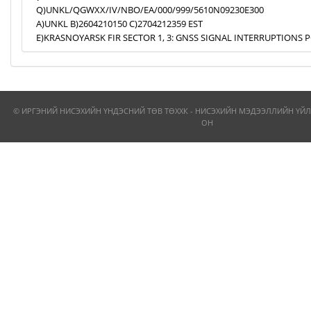
Q)UNKL/QGWXX/IV/NBO/EA/000/999/5610N09230E300
A)UNKL B)2604210150 C)2704212359 EST
E)KRASNOYARSK FIR SECTOR 1, 3: GNSS SIGNAL INTERRUPTIONS P
© ИРГЭНИЙ НИСЭХИЙН ҮНДЭСНИЙ ТӨВ ТӨХХК - НИСЭХИЙН МЭДЭЭЛЛИЙН ҮЙЛ
ОН