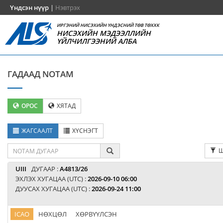
Үндсэн нүүр
|
Нэвтрэх
ИРГЭНИЙ НИСЭХИЙН ҮНДЭСНИЙ ТӨВ ТӨХХК
НИСЭХИЙН МЭДЭЭЛЛИЙН
ҮЙЛЧИЛГЭЭНИЙ АЛБА
ГАДААД NOTAM
ОРОС
ХЯТАД
ЖАГСААЛТ
ХҮСНЭГТ
Ш
UIII
ДУГААР :
A4813/26
ЭХЛЭХ ХУГАЦАА (UTC) :
2026-09-10 06:00
ДУУСАХ ХУГАЦАА (UTC) :
2026-09-24 11:00
ICAO
НӨХЦӨЛ
ХӨРВҮҮЛСЭН