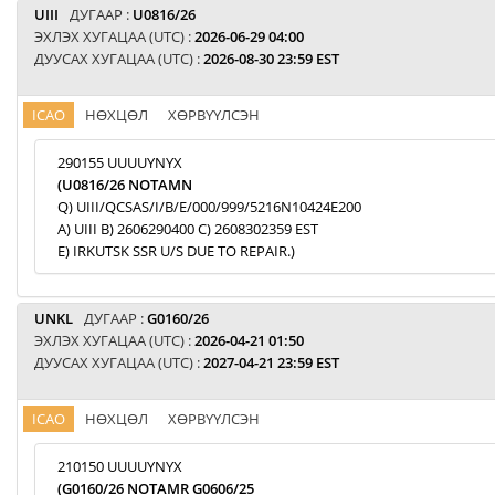
UIII
ДУГААР :
U0816/26
ЭХЛЭХ ХУГАЦАА (UTC) :
2026-06-29 04:00
ДУУСАХ ХУГАЦАА (UTC) :
2026-08-30 23:59 EST
ICAO
НӨХЦӨЛ
ХӨРВҮҮЛСЭН
290155 UUUUYNYX
(U0816/26 NOTAMN
Q) UIII/QCSAS/I/B/E/000/999/5216N10424E200
A) UIII B) 2606290400 C) 2608302359 EST
E) IRKUTSK SSR U/S DUE TO REPAIR.)
UNKL
ДУГААР :
G0160/26
ЭХЛЭХ ХУГАЦАА (UTC) :
2026-04-21 01:50
ДУУСАХ ХУГАЦАА (UTC) :
2027-04-21 23:59 EST
ICAO
НӨХЦӨЛ
ХӨРВҮҮЛСЭН
210150 UUUUYNYX
(G0160/26 NOTAMR G0606/25