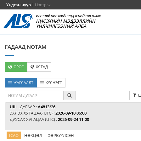
Үндсэн нүүр
|
Нэвтрэх
ИРГЭНИЙ НИСЭХИЙН ҮНДЭСНИЙ ТӨВ ТӨХХК
НИСЭХИЙН МЭДЭЭЛЛИЙН
ҮЙЛЧИЛГЭЭНИЙ АЛБА
ГАДААД NOTAM
ОРОС
ХЯТАД
ЖАГСААЛТ
ХҮСНЭГТ
Ш
UIII
ДУГААР :
A4813/26
ЭХЛЭХ ХУГАЦАА (UTC) :
2026-09-10 06:00
ДУУСАХ ХУГАЦАА (UTC) :
2026-09-24 11:00
ICAO
НӨХЦӨЛ
ХӨРВҮҮЛСЭН