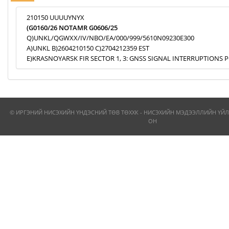
210150 UUUUYNYX
(G0160/26 NOTAMR G0606/25
Q)UNKL/QGWXX/IV/NBO/EA/000/999/5610N09230E300
A)UNKL B)2604210150 C)2704212359 EST
E)KRASNOYARSK FIR SECTOR 1, 3: GNSS SIGNAL INTERRUPTIONS P
© ИРГЭНИЙ НИСЭХИЙН ҮНДЭСНИЙ ТӨВ ТӨХХК - НИСЭХИЙН МЭДЭЭЛЛИЙН ҮЙЛ
ОН