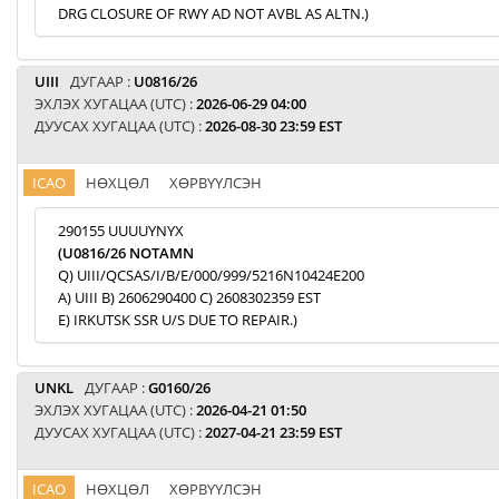
DRG CLOSURE OF RWY AD NOT AVBL AS ALTN.)
UIII
ДУГААР :
U0816/26
ЭХЛЭХ ХУГАЦАА (UTC) :
2026-06-29 04:00
ДУУСАХ ХУГАЦАА (UTC) :
2026-08-30 23:59 EST
ICAO
НӨХЦӨЛ
ХӨРВҮҮЛСЭН
290155 UUUUYNYX
(U0816/26 NOTAMN
Q) UIII/QCSAS/I/B/E/000/999/5216N10424E200
A) UIII B) 2606290400 C) 2608302359 EST
E) IRKUTSK SSR U/S DUE TO REPAIR.)
UNKL
ДУГААР :
G0160/26
ЭХЛЭХ ХУГАЦАА (UTC) :
2026-04-21 01:50
ДУУСАХ ХУГАЦАА (UTC) :
2027-04-21 23:59 EST
ICAO
НӨХЦӨЛ
ХӨРВҮҮЛСЭН