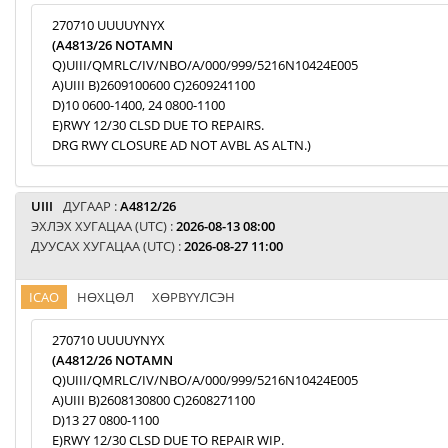
270710 UUUUYNYX
(A4813/26 NOTAMN
Q)UIII/QMRLC/IV/NBO/A/000/999/5216N10424E005
A)UIII B)2609100600 C)2609241100
D)10 0600-1400, 24 0800-1100
E)RWY 12/30 CLSD DUE TO REPAIRS.
DRG RWY CLOSURE AD NOT AVBL AS ALTN.)
UIII
ДУГААР :
A4812/26
ЭХЛЭХ ХУГАЦАА (UTC) :
2026-08-13 08:00
ДУУСАХ ХУГАЦАА (UTC) :
2026-08-27 11:00
ICAO
НӨХЦӨЛ
ХӨРВҮҮЛСЭН
270710 UUUUYNYX
(A4812/26 NOTAMN
Q)UIII/QMRLC/IV/NBO/A/000/999/5216N10424E005
A)UIII B)2608130800 C)2608271100
D)13 27 0800-1100
E)RWY 12/30 CLSD DUE TO REPAIR WIP.