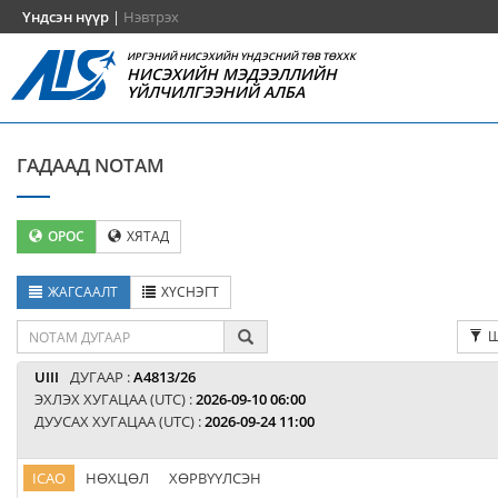
Үндсэн нүүр
|
Нэвтрэх
ИРГЭНИЙ НИСЭХИЙН ҮНДЭСНИЙ ТӨВ ТӨХХК
НИСЭХИЙН МЭДЭЭЛЛИЙН
ҮЙЛЧИЛГЭЭНИЙ АЛБА
ГАДААД NOTAM
ОРОС
ХЯТАД
ЖАГСААЛТ
ХҮСНЭГТ
Ш
UIII
ДУГААР :
A4813/26
ЭХЛЭХ ХУГАЦАА (UTC) :
2026-09-10 06:00
ДУУСАХ ХУГАЦАА (UTC) :
2026-09-24 11:00
ICAO
НӨХЦӨЛ
ХӨРВҮҮЛСЭН