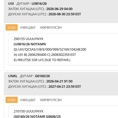
UIII
ДУГААР :
U0816/26
ЭХЛЭХ ХУГАЦАА (UTC) :
2026-06-29 04:00
ДУУСАХ ХУГАЦАА (UTC) :
2026-08-30 23:59 EST
ICAO
НӨХЦӨЛ
ХӨРВҮҮЛСЭН
290155 UUUUYNYX
(U0816/26 NOTAMN
Q) UIII/QCSAS/I/B/E/000/999/5216N10424E200
A) UIII B) 2606290400 C) 2608302359 EST
E) IRKUTSK SSR U/S DUE TO REPAIR.)
UNKL
ДУГААР :
G0160/26
ЭХЛЭХ ХУГАЦАА (UTC) :
2026-04-21 01:50
ДУУСАХ ХУГАЦАА (UTC) :
2027-04-21 23:59 EST
ICAO
НӨХЦӨЛ
ХӨРВҮҮЛСЭН
210150 UUUUYNYX
(G0160/26 NOTAMR G0606/25