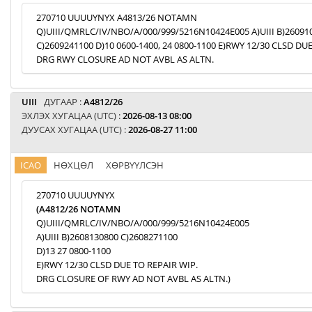
270710 UUUUYNYX A4813/26 NOTAMN
Q)UIII/QMRLC/IV/NBO/A/000/999/5216N10424E005 A)UIII B)26091
C)2609241100 D)10 0600-1400, 24 0800-1100 E)RWY 12/30 CLSD DU
DRG RWY CLOSURE AD NOT AVBL AS ALTN.
UIII
ДУГААР :
A4812/26
ЭХЛЭХ ХУГАЦАА (UTC) :
2026-08-13 08:00
ДУУСАХ ХУГАЦАА (UTC) :
2026-08-27 11:00
ICAO
НӨХЦӨЛ
ХӨРВҮҮЛСЭН
270710 UUUUYNYX
(A4812/26 NOTAMN
Q)UIII/QMRLC/IV/NBO/A/000/999/5216N10424E005
A)UIII B)2608130800 C)2608271100
D)13 27 0800-1100
E)RWY 12/30 CLSD DUE TO REPAIR WIP.
DRG CLOSURE OF RWY AD NOT AVBL AS ALTN.)