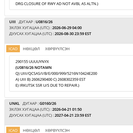
DRG CLOSURE OF RWY AD NOT AVBL AS ALTN.)
UIII
ДУГААР :
U0816/26
ЭХЛЭХ ХУГАЦАА (UTC) :
2026-06-29 04:00
ДУУСАХ ХУГАЦАА (UTC) :
2026-08-30 23:59 EST
ICAO
НӨХЦӨЛ
ХӨРВҮҮЛСЭН
290155 UUUUYNYX
(U0816/26 NOTAMN
Q) UIII/QCSAS/I/B/E/000/999/5216N10424E200
A) UIII B) 2606290400 C) 2608302359 EST
E) IRKUTSK SSR U/S DUE TO REPAIR.)
UNKL
ДУГААР :
G0160/26
ЭХЛЭХ ХУГАЦАА (UTC) :
2026-04-21 01:50
ДУУСАХ ХУГАЦАА (UTC) :
2027-04-21 23:59 EST
ICAO
НӨХЦӨЛ
ХӨРВҮҮЛСЭН