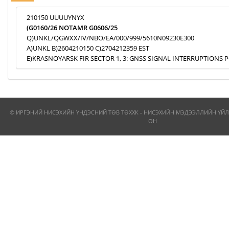
210150 UUUUYNYX
(G0160/26 NOTAMR G0606/25
Q)UNKL/QGWXX/IV/NBO/EA/000/999/5610N09230E300
A)UNKL B)2604210150 C)2704212359 EST
E)KRASNOYARSK FIR SECTOR 1, 3: GNSS SIGNAL INTERRUPTIONS P
© ИРГЭНИЙ НИСЭХИЙН ҮНДЭСНИЙ ТӨВ ТӨХХК - НИСЭХИЙН МЭДЭЭЛЛИЙН ҮЙЛ
ОН