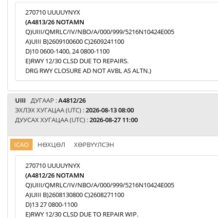
270710 UUUUYNYX
(A4813/26 NOTAMN
Q)UIII/QMRLC/IV/NBO/A/000/999/5216N10424E005
A)UIII B)2609100600 C)2609241100
D)10 0600-1400, 24 0800-1100
E)RWY 12/30 CLSD DUE TO REPAIRS.
DRG RWY CLOSURE AD NOT AVBL AS ALTN.)
UIII
ДУГААР :
A4812/26
ЭХЛЭХ ХУГАЦАА (UTC) :
2026-08-13 08:00
ДУУСАХ ХУГАЦАА (UTC) :
2026-08-27 11:00
ICAO
НӨХЦӨЛ
ХӨРВҮҮЛСЭН
270710 UUUUYNYX
(A4812/26 NOTAMN
Q)UIII/QMRLC/IV/NBO/A/000/999/5216N10424E005
A)UIII B)2608130800 C)2608271100
D)13 27 0800-1100
E)RWY 12/30 CLSD DUE TO REPAIR WIP.