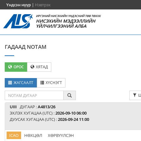
Үндсэн нүүр
|
Нэвтрэх
ИРГЭНИЙ НИСЭХИЙН ҮНДЭСНИЙ ТӨВ ТӨХХК
НИСЭХИЙН МЭДЭЭЛЛИЙН
ҮЙЛЧИЛГЭЭНИЙ АЛБА
ГАДААД NOTAM
ОРОС
ХЯТАД
ЖАГСААЛТ
ХҮСНЭГТ
Ш
UIII
ДУГААР :
A4813/26
ЭХЛЭХ ХУГАЦАА (UTC) :
2026-09-10 06:00
ДУУСАХ ХУГАЦАА (UTC) :
2026-09-24 11:00
ICAO
НӨХЦӨЛ
ХӨРВҮҮЛСЭН