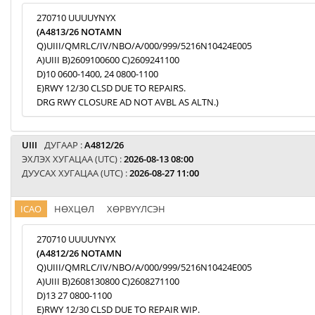
270710 UUUUYNYX
(A4813/26 NOTAMN
Q)UIII/QMRLC/IV/NBO/A/000/999/5216N10424E005
A)UIII B)2609100600 C)2609241100
D)10 0600-1400, 24 0800-1100
E)RWY 12/30 CLSD DUE TO REPAIRS.
DRG RWY CLOSURE AD NOT AVBL AS ALTN.)
UIII
ДУГААР :
A4812/26
ЭХЛЭХ ХУГАЦАА (UTC) :
2026-08-13 08:00
ДУУСАХ ХУГАЦАА (UTC) :
2026-08-27 11:00
ICAO
НӨХЦӨЛ
ХӨРВҮҮЛСЭН
270710 UUUUYNYX
(A4812/26 NOTAMN
Q)UIII/QMRLC/IV/NBO/A/000/999/5216N10424E005
A)UIII B)2608130800 C)2608271100
D)13 27 0800-1100
E)RWY 12/30 CLSD DUE TO REPAIR WIP.