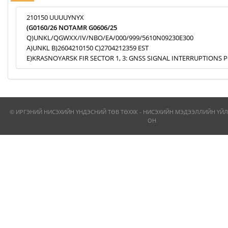
210150 UUUUYNYX
(G0160/26 NOTAMR G0606/25
Q)UNKL/QGWXX/IV/NBO/EA/000/999/5610N09230E300
A)UNKL B)2604210150 C)2704212359 EST
E)KRASNOYARSK FIR SECTOR 1, 3: GNSS SIGNAL INTERRUPTIONS P
© ИРГЭНИЙ НИСЭХИЙН ҮНДЭСНИЙ ТӨВ ТӨХХК - НИСЭХИЙН МЭДЭЭЛЛИЙН ҮЙЛ
ОН