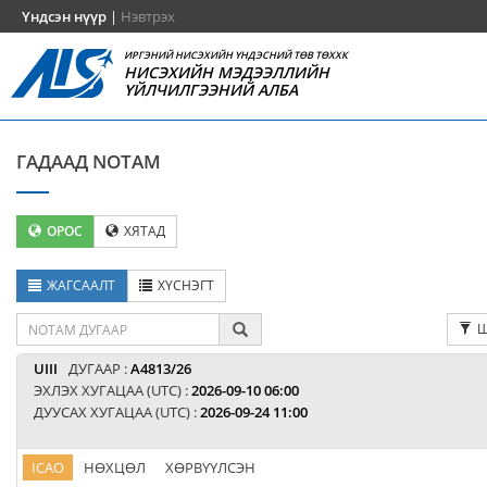
Үндсэн нүүр
|
Нэвтрэх
ИРГЭНИЙ НИСЭХИЙН ҮНДЭСНИЙ ТӨВ ТӨХХК
НИСЭХИЙН МЭДЭЭЛЛИЙН
ҮЙЛЧИЛГЭЭНИЙ АЛБА
ГАДААД NOTAM
ОРОС
ХЯТАД
ЖАГСААЛТ
ХҮСНЭГТ
Ш
UIII
ДУГААР :
A4813/26
ЭХЛЭХ ХУГАЦАА (UTC) :
2026-09-10 06:00
ДУУСАХ ХУГАЦАА (UTC) :
2026-09-24 11:00
ICAO
НӨХЦӨЛ
ХӨРВҮҮЛСЭН