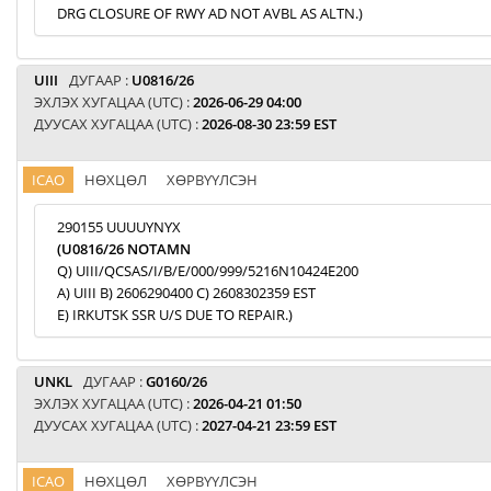
DRG CLOSURE OF RWY AD NOT AVBL AS ALTN.)
UIII
ДУГААР :
U0816/26
ЭХЛЭХ ХУГАЦАА (UTC) :
2026-06-29 04:00
ДУУСАХ ХУГАЦАА (UTC) :
2026-08-30 23:59 EST
ICAO
НӨХЦӨЛ
ХӨРВҮҮЛСЭН
290155 UUUUYNYX
(U0816/26 NOTAMN
Q) UIII/QCSAS/I/B/E/000/999/5216N10424E200
A) UIII B) 2606290400 C) 2608302359 EST
E) IRKUTSK SSR U/S DUE TO REPAIR.)
UNKL
ДУГААР :
G0160/26
ЭХЛЭХ ХУГАЦАА (UTC) :
2026-04-21 01:50
ДУУСАХ ХУГАЦАА (UTC) :
2027-04-21 23:59 EST
ICAO
НӨХЦӨЛ
ХӨРВҮҮЛСЭН