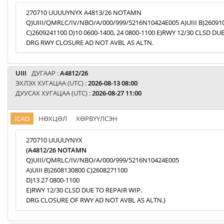
270710 UUUUYNYX A4813/26 NOTAMN
Q)UIII/QMRLC/IV/NBO/A/000/999/5216N10424E005 A)UIII B)26091
C)2609241100 D)10 0600-1400, 24 0800-1100 E)RWY 12/30 CLSD DU
DRG RWY CLOSURE AD NOT AVBL AS ALTN.
UIII
ДУГААР :
A4812/26
ЭХЛЭХ ХУГАЦАА (UTC) :
2026-08-13 08:00
ДУУСАХ ХУГАЦАА (UTC) :
2026-08-27 11:00
ICAO
НӨХЦӨЛ
ХӨРВҮҮЛСЭН
270710 UUUUYNYX
(A4812/26 NOTAMN
Q)UIII/QMRLC/IV/NBO/A/000/999/5216N10424E005
A)UIII B)2608130800 C)2608271100
D)13 27 0800-1100
E)RWY 12/30 CLSD DUE TO REPAIR WIP.
DRG CLOSURE OF RWY AD NOT AVBL AS ALTN.)