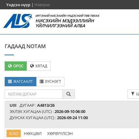
Үндсэн нүүр
|
Нэвтрэх
ИРГЭНИЙ НИСЭХИЙН ҮНДЭСНИЙ ТӨВ ТӨХХК
НИСЭХИЙН МЭДЭЭЛЛИЙН
ҮЙЛЧИЛГЭЭНИЙ АЛБА
ГАДААД NOTAM
ОРОС
ХЯТАД
ЖАГСААЛТ
ХҮСНЭГТ
Ш
UIII
ДУГААР :
A4813/26
ЭХЛЭХ ХУГАЦАА (UTC) :
2026-09-10 06:00
ДУУСАХ ХУГАЦАА (UTC) :
2026-09-24 11:00
ICAO
НӨХЦӨЛ
ХӨРВҮҮЛСЭН