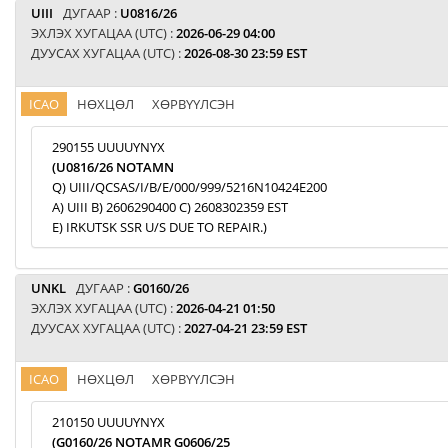
UIII
ДУГААР :
U0816/26
ЭХЛЭХ ХУГАЦАА (UTC) :
2026-06-29 04:00
ДУУСАХ ХУГАЦАА (UTC) :
2026-08-30 23:59 EST
ICAO
НӨХЦӨЛ
ХӨРВҮҮЛСЭН
290155 UUUUYNYX
(U0816/26 NOTAMN
Q) UIII/QCSAS/I/B/E/000/999/5216N10424E200
A) UIII B) 2606290400 C) 2608302359 EST
E) IRKUTSK SSR U/S DUE TO REPAIR.)
UNKL
ДУГААР :
G0160/26
ЭХЛЭХ ХУГАЦАА (UTC) :
2026-04-21 01:50
ДУУСАХ ХУГАЦАА (UTC) :
2027-04-21 23:59 EST
ICAO
НӨХЦӨЛ
ХӨРВҮҮЛСЭН
210150 UUUUYNYX
(G0160/26 NOTAMR G0606/25