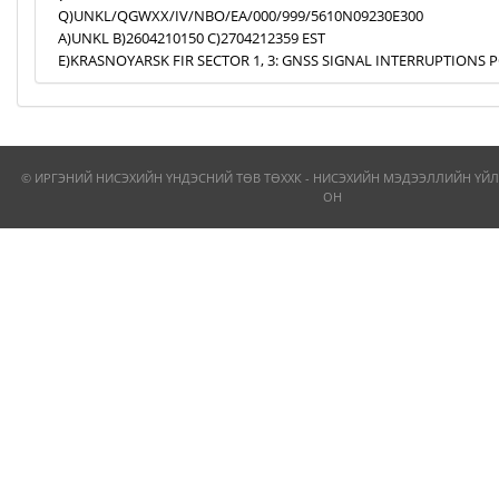
Q)UNKL/QGWXX/IV/NBO/EA/000/999/5610N09230E300
A)UNKL B)2604210150 C)2704212359 EST
E)KRASNOYARSK FIR SECTOR 1, 3: GNSS SIGNAL INTERRUPTIONS P
© ИРГЭНИЙ НИСЭХИЙН ҮНДЭСНИЙ ТӨВ ТӨХХК - НИСЭХИЙН МЭДЭЭЛЛИЙН ҮЙЛ
ОН