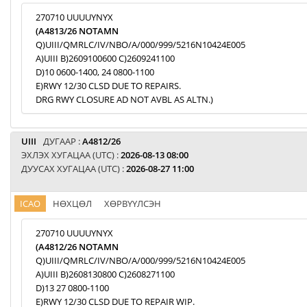
270710 UUUUYNYX
(A4813/26 NOTAMN
Q)UIII/QMRLC/IV/NBO/A/000/999/5216N10424E005
A)UIII B)2609100600 C)2609241100
D)10 0600-1400, 24 0800-1100
E)RWY 12/30 CLSD DUE TO REPAIRS.
DRG RWY CLOSURE AD NOT AVBL AS ALTN.)
UIII
ДУГААР :
A4812/26
ЭХЛЭХ ХУГАЦАА (UTC) :
2026-08-13 08:00
ДУУСАХ ХУГАЦАА (UTC) :
2026-08-27 11:00
ICAO
НӨХЦӨЛ
ХӨРВҮҮЛСЭН
270710 UUUUYNYX
(A4812/26 NOTAMN
Q)UIII/QMRLC/IV/NBO/A/000/999/5216N10424E005
A)UIII B)2608130800 C)2608271100
D)13 27 0800-1100
E)RWY 12/30 CLSD DUE TO REPAIR WIP.