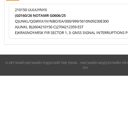
210150 UUUUYNYX
(G0160/26 NOTAMR G0606/25
Q)UNKL/QGWXX/IV/NBO/EA/000/999/5610N09230E300
A)UNKL B)2604210150 C)2704212359 EST
E)KRASNOYARSK FIR SECTOR 1, 3: GNSS SIGNAL INTERRUPTIONS P
© ИРГЭНИЙ НИСЭХИЙН ҮНДЭСНИЙ ТӨВ ТӨХХК - НИСЭХИЙН МЭДЭЭЛЛИЙН ҮЙЛ
ОН