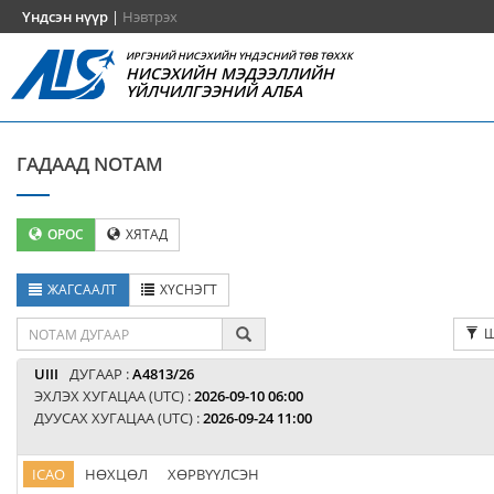
Үндсэн нүүр
|
Нэвтрэх
ИРГЭНИЙ НИСЭХИЙН ҮНДЭСНИЙ ТӨВ ТӨХХК
НИСЭХИЙН МЭДЭЭЛЛИЙН
ҮЙЛЧИЛГЭЭНИЙ АЛБА
ГАДААД NOTAM
ОРОС
ХЯТАД
ЖАГСААЛТ
ХҮСНЭГТ
Ш
UIII
ДУГААР :
A4813/26
ЭХЛЭХ ХУГАЦАА (UTC) :
2026-09-10 06:00
ДУУСАХ ХУГАЦАА (UTC) :
2026-09-24 11:00
ICAO
НӨХЦӨЛ
ХӨРВҮҮЛСЭН