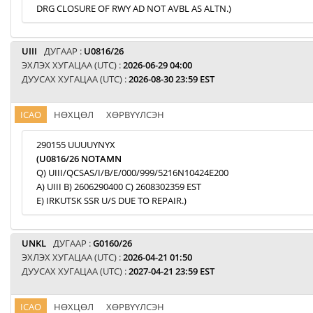
DRG CLOSURE OF RWY AD NOT AVBL AS ALTN.)
UIII
ДУГААР :
U0816/26
ЭХЛЭХ ХУГАЦАА (UTC) :
2026-06-29 04:00
ДУУСАХ ХУГАЦАА (UTC) :
2026-08-30 23:59 EST
ICAO
НӨХЦӨЛ
ХӨРВҮҮЛСЭН
290155 UUUUYNYX
(U0816/26 NOTAMN
Q) UIII/QCSAS/I/B/E/000/999/5216N10424E200
A) UIII B) 2606290400 C) 2608302359 EST
E) IRKUTSK SSR U/S DUE TO REPAIR.)
UNKL
ДУГААР :
G0160/26
ЭХЛЭХ ХУГАЦАА (UTC) :
2026-04-21 01:50
ДУУСАХ ХУГАЦАА (UTC) :
2027-04-21 23:59 EST
ICAO
НӨХЦӨЛ
ХӨРВҮҮЛСЭН