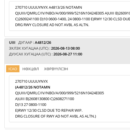
270710 UUUUYNYX A4813/26 NOTAMN
Q)UIII/QMRLC/IV/NBO/A/000/999/5216N10424E005 A)UIII B)26091
C)2609241100 D)10 0600-1400, 24 0800-1100 E)RWY 12/30 CLSD DU
DRG RWY CLOSURE AD NOT AVBL AS ALTN.
UIII
ДУГААР :
A4812/26
ЭХЛЭХ ХУГАЦАА (UTC) :
2026-08-13 08:00
ДУУСАХ ХУГАЦАА (UTC) :
2026-08-27 11:00
ICAO
НӨХЦӨЛ
ХӨРВҮҮЛСЭН
270710 UUUUYNYX
(A4812/26 NOTAMN
Q)UIII/QMRLC/IV/NBO/A/000/999/5216N10424E005
A)UIII B)2608130800 C)2608271100
D)13 27 0800-1100
E)RWY 12/30 CLSD DUE TO REPAIR WIP.
DRG CLOSURE OF RWY AD NOT AVBL AS ALTN.)