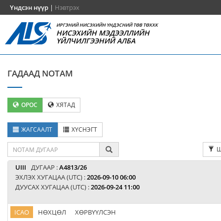
Үндсэн нүүр
|
Нэвтрэх
ИРГЭНИЙ НИСЭХИЙН ҮНДЭСНИЙ ТӨВ ТӨХХК
НИСЭХИЙН МЭДЭЭЛЛИЙН
ҮЙЛЧИЛГЭЭНИЙ АЛБА
ГАДААД NOTAM
ОРОС
ХЯТАД
ЖАГСААЛТ
ХҮСНЭГТ
Ш
UIII
ДУГААР :
A4813/26
ЭХЛЭХ ХУГАЦАА (UTC) :
2026-09-10 06:00
ДУУСАХ ХУГАЦАА (UTC) :
2026-09-24 11:00
ICAO
НӨХЦӨЛ
ХӨРВҮҮЛСЭН