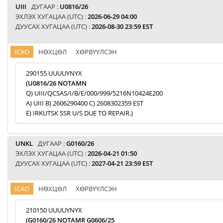
UIII
ДУГААР :
U0816/26
ЭХЛЭХ ХУГАЦАА (UTC) :
2026-06-29 04:00
ДУУСАХ ХУГАЦАА (UTC) :
2026-08-30 23:59 EST
ICAO
НӨХЦӨЛ
ХӨРВҮҮЛСЭН
290155 UUUUYNYX
(U0816/26 NOTAMN
Q) UIII/QCSAS/I/B/E/000/999/5216N10424E200
A) UIII B) 2606290400 C) 2608302359 EST
E) IRKUTSK SSR U/S DUE TO REPAIR.)
UNKL
ДУГААР :
G0160/26
ЭХЛЭХ ХУГАЦАА (UTC) :
2026-04-21 01:50
ДУУСАХ ХУГАЦАА (UTC) :
2027-04-21 23:59 EST
ICAO
НӨХЦӨЛ
ХӨРВҮҮЛСЭН
210150 UUUUYNYX
(G0160/26 NOTAMR G0606/25