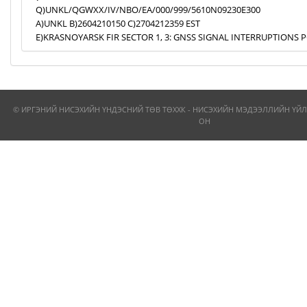
Q)UNKL/QGWXX/IV/NBO/EA/000/999/5610N09230E300
A)UNKL B)2604210150 C)2704212359 EST
E)KRASNOYARSK FIR SECTOR 1, 3: GNSS SIGNAL INTERRUPTIONS P
© ИРГЭНИЙ НИСЭХИЙН ҮНДЭСНИЙ ТӨВ ТӨХХК - НИСЭХИЙН МЭДЭЭЛЛИЙН ҮЙЛ
ОН