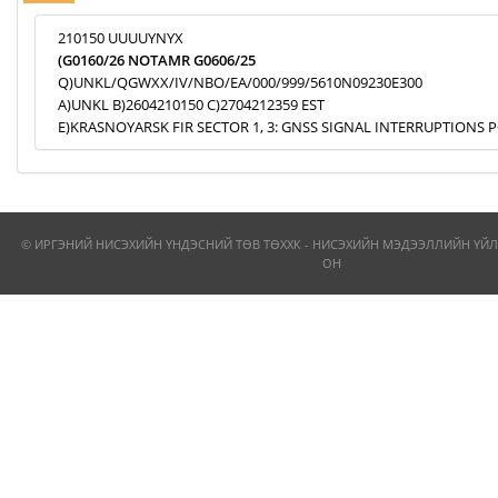
210150 UUUUYNYX
(G0160/26 NOTAMR G0606/25
Q)UNKL/QGWXX/IV/NBO/EA/000/999/5610N09230E300
A)UNKL B)2604210150 C)2704212359 EST
E)KRASNOYARSK FIR SECTOR 1, 3: GNSS SIGNAL INTERRUPTIONS P
© ИРГЭНИЙ НИСЭХИЙН ҮНДЭСНИЙ ТӨВ ТӨХХК - НИСЭХИЙН МЭДЭЭЛЛИЙН ҮЙЛ
ОН