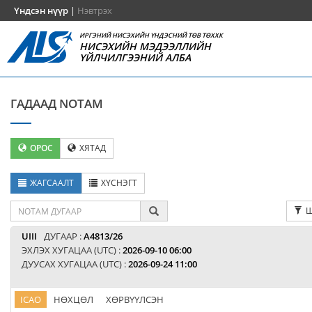
Үндсэн нүүр
|
Нэвтрэх
ИРГЭНИЙ НИСЭХИЙН ҮНДЭСНИЙ ТӨВ ТӨХХК
НИСЭХИЙН МЭДЭЭЛЛИЙН
ҮЙЛЧИЛГЭЭНИЙ АЛБА
ГАДААД NOTAM
ОРОС
ХЯТАД
ЖАГСААЛТ
ХҮСНЭГТ
Ш
UIII
ДУГААР :
A4813/26
ЭХЛЭХ ХУГАЦАА (UTC) :
2026-09-10 06:00
ДУУСАХ ХУГАЦАА (UTC) :
2026-09-24 11:00
ICAO
НӨХЦӨЛ
ХӨРВҮҮЛСЭН