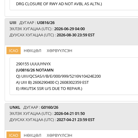
DRG CLOSURE OF RWY AD NOT AVBL AS ALTN.)
UIII
ДУГААР :
U0816/26
ЭХЛЭХ ХУГАЦАА (UTC) :
2026-06-29 04:00
ДУУСАХ ХУГАЦАА (UTC) :
2026-08-30 23:59 EST
ICAO
НӨХЦӨЛ
ХӨРВҮҮЛСЭН
290155 UUUUYNYX
(U0816/26 NOTAMN
Q) UIII/QCSAS/I/B/E/000/999/5216N10424E200
A) UIII B) 2606290400 C) 2608302359 EST
E) IRKUTSK SSR U/S DUE TO REPAIR.)
UNKL
ДУГААР :
G0160/26
ЭХЛЭХ ХУГАЦАА (UTC) :
2026-04-21 01:50
ДУУСАХ ХУГАЦАА (UTC) :
2027-04-21 23:59 EST
ICAO
НӨХЦӨЛ
ХӨРВҮҮЛСЭН