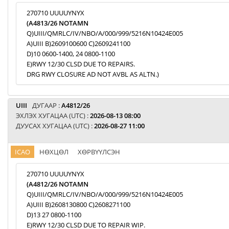
270710 UUUUYNYX
(A4813/26 NOTAMN
Q)UIII/QMRLC/IV/NBO/A/000/999/5216N10424E005
A)UIII B)2609100600 C)2609241100
D)10 0600-1400, 24 0800-1100
E)RWY 12/30 CLSD DUE TO REPAIRS.
DRG RWY CLOSURE AD NOT AVBL AS ALTN.)
UIII
ДУГААР :
A4812/26
ЭХЛЭХ ХУГАЦАА (UTC) :
2026-08-13 08:00
ДУУСАХ ХУГАЦАА (UTC) :
2026-08-27 11:00
ICAO
НӨХЦӨЛ
ХӨРВҮҮЛСЭН
270710 UUUUYNYX
(A4812/26 NOTAMN
Q)UIII/QMRLC/IV/NBO/A/000/999/5216N10424E005
A)UIII B)2608130800 C)2608271100
D)13 27 0800-1100
E)RWY 12/30 CLSD DUE TO REPAIR WIP.