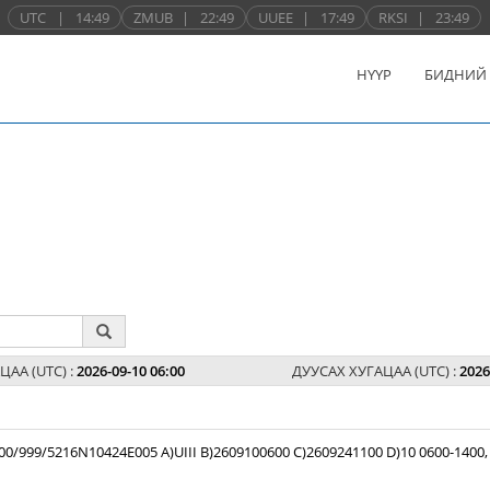
UTC
|
14:49
ZMUB
|
22:49
UUEE
|
17:49
RKSI
|
23:49
НҮҮР
БИДНИЙ
ЦАА (UTC) :
2026-09-10 06:00
ДУУСАХ ХУГАЦАА (UTC) :
2026
99/5216N10424E005 A)UIII B)2609100600 C)2609241100 D)10 0600-1400,