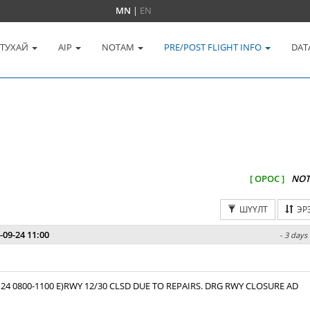
MN
|
EN
 ТУХАЙ
AIP
NOTAM
PRE/POST FLIGHT INFO
DAT
[ ОРОС ]
NOT
ШҮҮЛТ
ЭР
-09-24 11:00
- 3 days
 24 0800-1100 E)RWY 12/30 CLSD DUE TO REPAIRS. DRG RWY CLOSURE AD