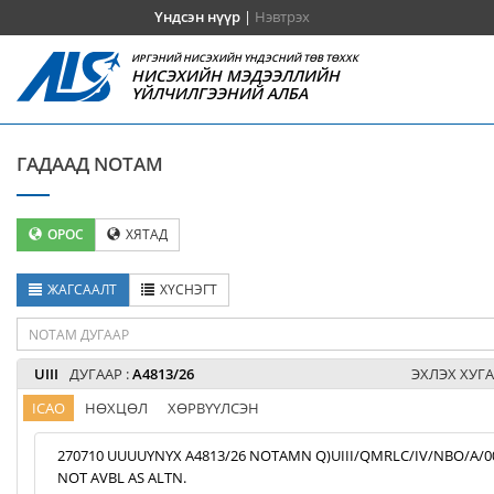
Үндсэн нүүр
|
Нэвтрэх
ИРГЭНИЙ НИСЭХИЙН ҮНДЭСНИЙ ТӨВ ТӨХХК
НИСЭХИЙН МЭДЭЭЛЛИЙН
ҮЙЛЧИЛГЭЭНИЙ АЛБА
ГАДААД NOTAM
ОРОС
ХЯТАД
ЖАГСААЛТ
ХҮСНЭГТ
UIII
ДУГААР :
A4813/26
ЭХЛЭХ ХУГА
ICAO
НӨХЦӨЛ
ХӨРВҮҮЛСЭН
270710 UUUUYNYX A4813/26 NOTAMN Q)UIII/QMRLC/IV/NBO/A/000/9
NOT AVBL AS ALTN.