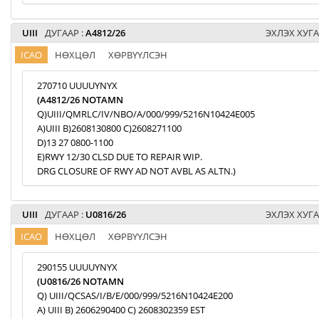
UIII
ДУГААР :
A4812/26
ЭХЛЭХ ХУГА
ICAO
НӨХЦӨЛ
ХӨРВҮҮЛСЭН
270710 UUUUYNYX
(A4812/26 NOTAMN
Q)UIII/QMRLC/IV/NBO/A/000/999/5216N10424E005
A)UIII B)2608130800 C)2608271100
D)13 27 0800-1100
E)RWY 12/30 CLSD DUE TO REPAIR WIP.
DRG CLOSURE OF RWY AD NOT AVBL AS ALTN.)
UIII
ДУГААР :
U0816/26
ЭХЛЭХ ХУГА
ICAO
НӨХЦӨЛ
ХӨРВҮҮЛСЭН
290155 UUUUYNYX
(U0816/26 NOTAMN
Q) UIII/QCSAS/I/B/E/000/999/5216N10424E200
A) UIII B) 2606290400 C) 2608302359 EST