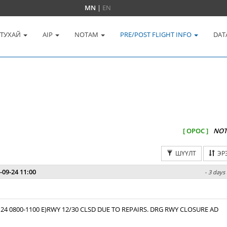
MN
|
EN
 ТУХАЙ
AIP
NOTAM
PRE/POST FLIGHT INFO
DAT
[ ОРОС ]
NOT
ШҮҮЛТ
ЭР
-09-24 11:00
- 3 days
 24 0800-1100 E)RWY 12/30 CLSD DUE TO REPAIRS. DRG RWY CLOSURE AD