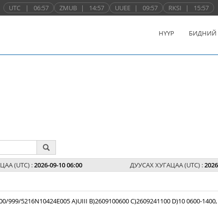
UTC
|
06:57
ZMUB
|
14:57
UUEE
|
09:57
RKSI
|
15:57
НҮҮР
БИДНИЙ
ЦАА (UTC) :
2026-09-10 06:00
ДУУСАХ ХУГАЦАА (UTC) :
2026
99/5216N10424E005 A)UIII B)2609100600 C)2609241100 D)10 0600-1400,