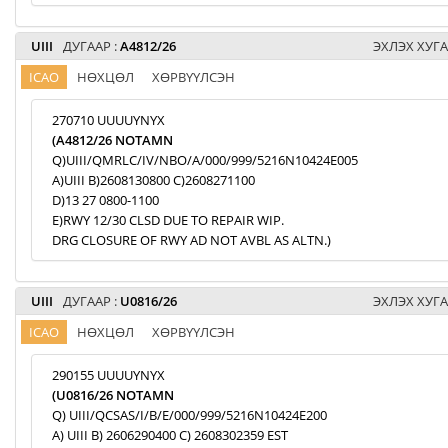
UIII
ДУГААР :
A4812/26
ЭХЛЭХ ХУГА
ICAO
НӨХЦӨЛ
ХӨРВҮҮЛСЭН
270710 UUUUYNYX
(A4812/26 NOTAMN
Q)UIII/QMRLC/IV/NBO/A/000/999/5216N10424E005
A)UIII B)2608130800 C)2608271100
D)13 27 0800-1100
E)RWY 12/30 CLSD DUE TO REPAIR WIP.
DRG CLOSURE OF RWY AD NOT AVBL AS ALTN.)
UIII
ДУГААР :
U0816/26
ЭХЛЭХ ХУГА
ICAO
НӨХЦӨЛ
ХӨРВҮҮЛСЭН
290155 UUUUYNYX
(U0816/26 NOTAMN
Q) UIII/QCSAS/I/B/E/000/999/5216N10424E200
A) UIII B) 2606290400 C) 2608302359 EST