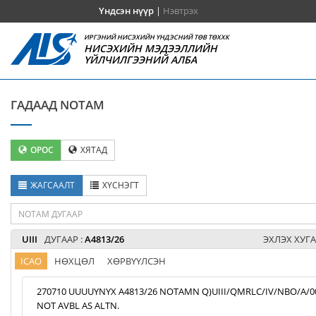
Үндсэн нүүр
|
Нэвтрэх
ИРГЭНИЙ НИСЭХИЙН ҮНДЭСНИЙ ТӨВ ТӨХХК
НИСЭХИЙН МЭДЭЭЛЛИЙН
ҮЙЛЧИЛГЭЭНИЙ АЛБА
ГАДААД NOTAM
ОРОС
ХЯТАД
ЖАГСААЛТ
ХҮСНЭГТ
UIII
ДУГААР :
A4813/26
ЭХЛЭХ ХУГА
ICAO
НӨХЦӨЛ
ХӨРВҮҮЛСЭН
270710 UUUUYNYX A4813/26 NOTAMN Q)UIII/QMRLC/IV/NBO/A/000/9
NOT AVBL AS ALTN.