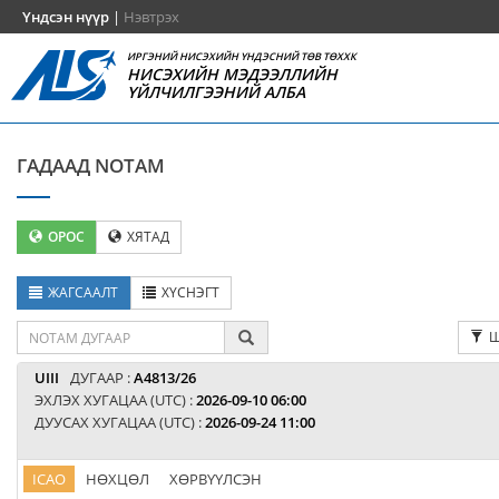
Үндсэн нүүр
|
Нэвтрэх
ИРГЭНИЙ НИСЭХИЙН ҮНДЭСНИЙ ТӨВ ТӨХХК
НИСЭХИЙН МЭДЭЭЛЛИЙН
ҮЙЛЧИЛГЭЭНИЙ АЛБА
ГАДААД NOTAM
ОРОС
ХЯТАД
ЖАГСААЛТ
ХҮСНЭГТ
Ш
UIII
ДУГААР :
A4813/26
ЭХЛЭХ ХУГАЦАА (UTC) :
2026-09-10 06:00
ДУУСАХ ХУГАЦАА (UTC) :
2026-09-24 11:00
ICAO
НӨХЦӨЛ
ХӨРВҮҮЛСЭН