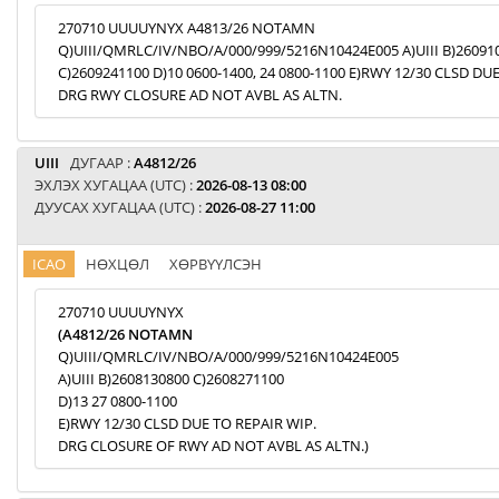
270710 UUUUYNYX A4813/26 NOTAMN
Q)UIII/QMRLC/IV/NBO/A/000/999/5216N10424E005 A)UIII B)26091
C)2609241100 D)10 0600-1400, 24 0800-1100 E)RWY 12/30 CLSD DU
DRG RWY CLOSURE AD NOT AVBL AS ALTN.
UIII
ДУГААР :
A4812/26
ЭХЛЭХ ХУГАЦАА (UTC) :
2026-08-13 08:00
ДУУСАХ ХУГАЦАА (UTC) :
2026-08-27 11:00
ICAO
НӨХЦӨЛ
ХӨРВҮҮЛСЭН
270710 UUUUYNYX
(A4812/26 NOTAMN
Q)UIII/QMRLC/IV/NBO/A/000/999/5216N10424E005
A)UIII B)2608130800 C)2608271100
D)13 27 0800-1100
E)RWY 12/30 CLSD DUE TO REPAIR WIP.
DRG CLOSURE OF RWY AD NOT AVBL AS ALTN.)