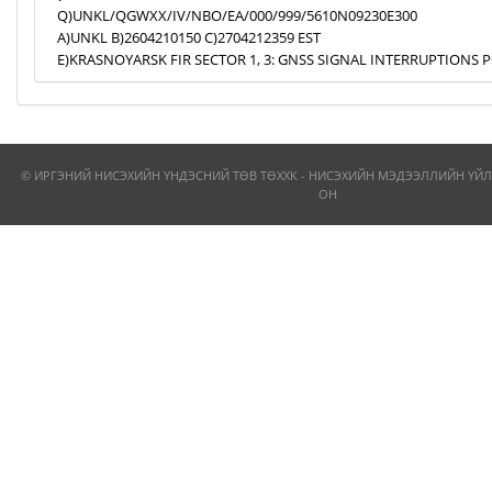
Q)UNKL/QGWXX/IV/NBO/EA/000/999/5610N09230E300
A)UNKL B)2604210150 C)2704212359 EST
E)KRASNOYARSK FIR SECTOR 1, 3: GNSS SIGNAL INTERRUPTIONS P
© ИРГЭНИЙ НИСЭХИЙН ҮНДЭСНИЙ ТӨВ ТӨХХК - НИСЭХИЙН МЭДЭЭЛЛИЙН ҮЙЛ
ОН