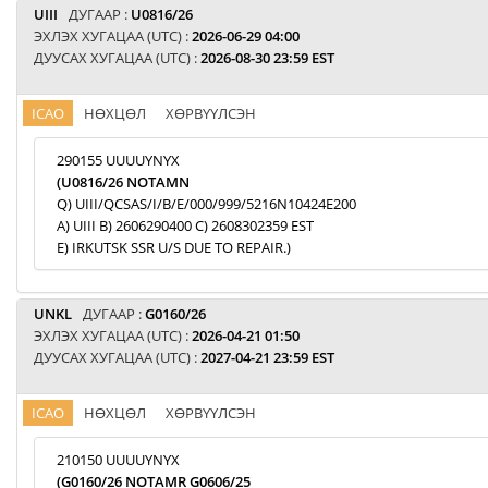
UIII
ДУГААР :
U0816/26
ЭХЛЭХ ХУГАЦАА (UTC) :
2026-06-29 04:00
ДУУСАХ ХУГАЦАА (UTC) :
2026-08-30 23:59 EST
ICAO
НӨХЦӨЛ
ХӨРВҮҮЛСЭН
290155 UUUUYNYX
(U0816/26 NOTAMN
Q) UIII/QCSAS/I/B/E/000/999/5216N10424E200
A) UIII B) 2606290400 C) 2608302359 EST
E) IRKUTSK SSR U/S DUE TO REPAIR.)
UNKL
ДУГААР :
G0160/26
ЭХЛЭХ ХУГАЦАА (UTC) :
2026-04-21 01:50
ДУУСАХ ХУГАЦАА (UTC) :
2027-04-21 23:59 EST
ICAO
НӨХЦӨЛ
ХӨРВҮҮЛСЭН
210150 UUUUYNYX
(G0160/26 NOTAMR G0606/25