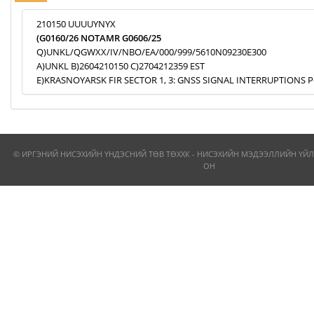
210150 UUUUYNYX
(G0160/26 NOTAMR G0606/25
Q)UNKL/QGWXX/IV/NBO/EA/000/999/5610N09230E300
A)UNKL B)2604210150 C)2704212359 EST
E)KRASNOYARSK FIR SECTOR 1, 3: GNSS SIGNAL INTERRUPTIONS P
© ИРГЭНИЙ НИСЭХИЙН ҮНДЭСНИЙ ТӨВ ТӨХХК - НИСЭХИЙН МЭДЭЭЛЛИЙН ҮЙЛ
ОН