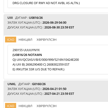
DRG CLOSURE OF RWY AD NOT AVBL AS ALTN.)
UIII
ДУГААР :
U0816/26
ЭХЛЭХ ХУГАЦАА (UTC) :
2026-06-29 04:00
ДУУСАХ ХУГАЦАА (UTC) :
2026-08-30 23:59 EST
ICAO
НӨХЦӨЛ
ХӨРВҮҮЛСЭН
290155 UUUUYNYX
(U0816/26 NOTAMN
Q) UIII/QCSAS/I/B/E/000/999/5216N10424E200
A) UIII B) 2606290400 C) 2608302359 EST
E) IRKUTSK SSR U/S DUE TO REPAIR.)
UNKL
ДУГААР :
G0160/26
ЭХЛЭХ ХУГАЦАА (UTC) :
2026-04-21 01:50
ДУУСАХ ХУГАЦАА (UTC) :
2027-04-21 23:59 EST
ICAO
НӨХЦӨЛ
ХӨРВҮҮЛСЭН