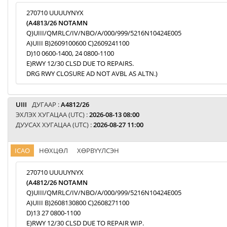
270710 UUUUYNYX
(A4813/26 NOTAMN
Q)UIII/QMRLC/IV/NBO/A/000/999/5216N10424E005
A)UIII B)2609100600 C)2609241100
D)10 0600-1400, 24 0800-1100
E)RWY 12/30 CLSD DUE TO REPAIRS.
DRG RWY CLOSURE AD NOT AVBL AS ALTN.)
UIII
ДУГААР :
A4812/26
ЭХЛЭХ ХУГАЦАА (UTC) :
2026-08-13 08:00
ДУУСАХ ХУГАЦАА (UTC) :
2026-08-27 11:00
ICAO
НӨХЦӨЛ
ХӨРВҮҮЛСЭН
270710 UUUUYNYX
(A4812/26 NOTAMN
Q)UIII/QMRLC/IV/NBO/A/000/999/5216N10424E005
A)UIII B)2608130800 C)2608271100
D)13 27 0800-1100
E)RWY 12/30 CLSD DUE TO REPAIR WIP.