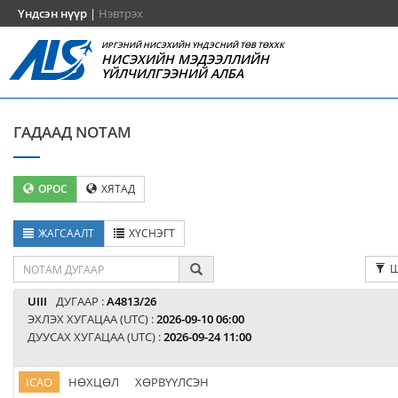
Үндсэн нүүр
|
Нэвтрэх
ИРГЭНИЙ НИСЭХИЙН ҮНДЭСНИЙ ТӨВ ТӨХХК
НИСЭХИЙН МЭДЭЭЛЛИЙН
ҮЙЛЧИЛГЭЭНИЙ АЛБА
ГАДААД NOTAM
ОРОС
ХЯТАД
ЖАГСААЛТ
ХҮСНЭГТ
Ш
UIII
ДУГААР :
A4813/26
ЭХЛЭХ ХУГАЦАА (UTC) :
2026-09-10 06:00
ДУУСАХ ХУГАЦАА (UTC) :
2026-09-24 11:00
ICAO
НӨХЦӨЛ
ХӨРВҮҮЛСЭН