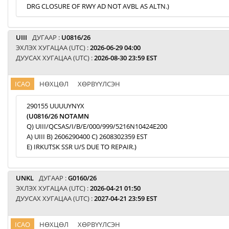
DRG CLOSURE OF RWY AD NOT AVBL AS ALTN.)
UIII
ДУГААР :
U0816/26
ЭХЛЭХ ХУГАЦАА (UTC) :
2026-06-29 04:00
ДУУСАХ ХУГАЦАА (UTC) :
2026-08-30 23:59 EST
ICAO
НӨХЦӨЛ
ХӨРВҮҮЛСЭН
290155 UUUUYNYX
(U0816/26 NOTAMN
Q) UIII/QCSAS/I/B/E/000/999/5216N10424E200
A) UIII B) 2606290400 C) 2608302359 EST
E) IRKUTSK SSR U/S DUE TO REPAIR.)
UNKL
ДУГААР :
G0160/26
ЭХЛЭХ ХУГАЦАА (UTC) :
2026-04-21 01:50
ДУУСАХ ХУГАЦАА (UTC) :
2027-04-21 23:59 EST
ICAO
НӨХЦӨЛ
ХӨРВҮҮЛСЭН