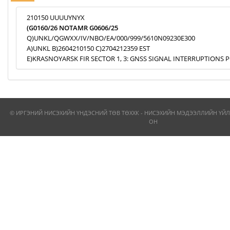
210150 UUUUYNYX
(G0160/26 NOTAMR G0606/25
Q)UNKL/QGWXX/IV/NBO/EA/000/999/5610N09230E300
A)UNKL B)2604210150 C)2704212359 EST
E)KRASNOYARSK FIR SECTOR 1, 3: GNSS SIGNAL INTERRUPTIONS P
© ИРГЭНИЙ НИСЭХИЙН ҮНДЭСНИЙ ТӨВ ТӨХХК - НИСЭХИЙН МЭДЭЭЛЛИЙН ҮЙЛ
ОН