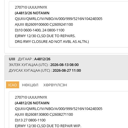
270710 UUUUYNYX
(A4813/26 NOTAMN
Q)UIII/QMRLC/IV/NBO/A/000/999/5216N10424E005
A)UIII B)2609100600 C)2609241100
D)10 0600-1400, 24 0800-1100
E)RWY 12/30 CLSD DUE TO REPAIRS.
DRG RWY CLOSURE AD NOT AVBL AS ALTN.)
UIII
ДУГААР :
A4812/26
ЭХЛЭХ ХУГАЦАА (UTC) :
2026-08-13 08:00
ДУУСАХ ХУГАЦАА (UTC) :
2026-08-27 11:00
ICAO
НӨХЦӨЛ
ХӨРВҮҮЛСЭН
270710 UUUUYNYX
(A4812/26 NOTAMN
Q)UIII/QMRLC/IV/NBO/A/000/999/5216N10424E005
A)UIII B)2608130800 C)2608271100
D)13 27 0800-1100
E)RWY 12/30 CLSD DUE TO REPAIR WIP.