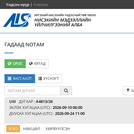
Үндсэн нүүр
|
Нэвтрэх
ИРГЭНИЙ НИСЭХИЙН ҮНДЭСНИЙ ТӨВ ТӨХХК
НИСЭХИЙН МЭДЭЭЛЛИЙН
ҮЙЛЧИЛГЭЭНИЙ АЛБА
ГАДААД NOTAM
ОРОС
ХЯТАД
ЖАГСААЛТ
ХҮСНЭГТ
Ш
UIII
ДУГААР :
A4813/26
ЭХЛЭХ ХУГАЦАА (UTC) :
2026-09-10 06:00
ДУУСАХ ХУГАЦАА (UTC) :
2026-09-24 11:00
ICAO
НӨХЦӨЛ
ХӨРВҮҮЛСЭН