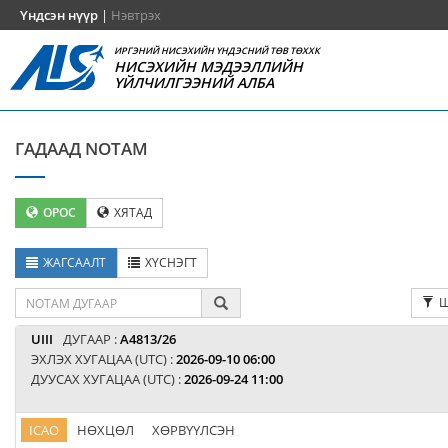
Үндсэн нүүр
|
Нэвтрэх
ИРГЭНИЙ НИСЭХИЙН ҮНДЭСНИЙ ТӨВ ТӨХХК
НИСЭХИЙН МЭДЭЭЛЛИЙН
ҮЙЛЧИЛГЭЭНИЙ АЛБА
ГАДААД NOTAM
ОРОС
ХЯТАД
ЖАГСААЛТ
ХҮСНЭГТ
Ш
UIII
ДУГААР :
A4813/26
ЭХЛЭХ ХУГАЦАА (UTC) :
2026-09-10 06:00
ДУУСАХ ХУГАЦАА (UTC) :
2026-09-24 11:00
ICAO
НӨХЦӨЛ
ХӨРВҮҮЛСЭН