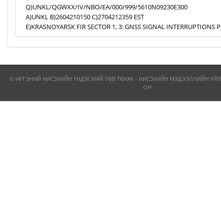
Q)UNKL/QGWXX/IV/NBO/EA/000/999/5610N09230E300
A)UNKL B)2604210150 C)2704212359 EST
E)KRASNOYARSK FIR SECTOR 1, 3: GNSS SIGNAL INTERRUPTIONS P
© ИРГЭНИЙ НИСЭХИЙН ҮНДЭСНИЙ ТӨВ ТӨХХК - НИСЭХИЙН МЭДЭЭЛЛИЙН ҮЙЛ
ОН