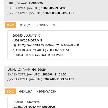
UIII
ДУГААР :
U0816/26
ЭХЛЭХ ХУГАЦАА (UTC) :
2026-06-29 04:00
ДУУСАХ ХУГАЦАА (UTC) :
2026-08-30 23:59 EST
ICAO
НӨХЦӨЛ
ХӨРВҮҮЛСЭН
290155 UUUUYNYX
(U0816/26 NOTAMN
Q) UIII/QCSAS/I/B/E/000/999/5216N10424E200
A) UIII B) 2606290400 C) 2608302359 EST
E) IRKUTSK SSR U/S DUE TO REPAIR.)
UNKL
ДУГААР :
G0160/26
ЭХЛЭХ ХУГАЦАА (UTC) :
2026-04-21 01:50
ДУУСАХ ХУГАЦАА (UTC) :
2027-04-21 23:59 EST
ICAO
НӨХЦӨЛ
ХӨРВҮҮЛСЭН
210150 UUUUYNYX
(G0160/26 NOTAMR G0606/25