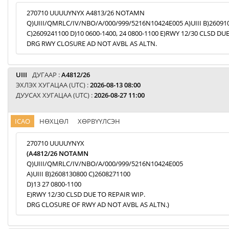
270710 UUUUYNYX A4813/26 NOTAMN
Q)UIII/QMRLC/IV/NBO/A/000/999/5216N10424E005 A)UIII B)26091
C)2609241100 D)10 0600-1400, 24 0800-1100 E)RWY 12/30 CLSD DU
DRG RWY CLOSURE AD NOT AVBL AS ALTN.
UIII
ДУГААР :
A4812/26
ЭХЛЭХ ХУГАЦАА (UTC) :
2026-08-13 08:00
ДУУСАХ ХУГАЦАА (UTC) :
2026-08-27 11:00
ICAO
НӨХЦӨЛ
ХӨРВҮҮЛСЭН
270710 UUUUYNYX
(A4812/26 NOTAMN
Q)UIII/QMRLC/IV/NBO/A/000/999/5216N10424E005
A)UIII B)2608130800 C)2608271100
D)13 27 0800-1100
E)RWY 12/30 CLSD DUE TO REPAIR WIP.
DRG CLOSURE OF RWY AD NOT AVBL AS ALTN.)