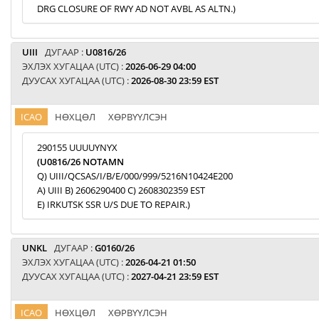
DRG CLOSURE OF RWY AD NOT AVBL AS ALTN.)
UIII
ДУГААР :
U0816/26
ЭХЛЭХ ХУГАЦАА (UTC) :
2026-06-29 04:00
ДУУСАХ ХУГАЦАА (UTC) :
2026-08-30 23:59 EST
ICAO
НӨХЦӨЛ
ХӨРВҮҮЛСЭН
290155 UUUUYNYX
(U0816/26 NOTAMN
Q) UIII/QCSAS/I/B/E/000/999/5216N10424E200
A) UIII B) 2606290400 C) 2608302359 EST
E) IRKUTSK SSR U/S DUE TO REPAIR.)
UNKL
ДУГААР :
G0160/26
ЭХЛЭХ ХУГАЦАА (UTC) :
2026-04-21 01:50
ДУУСАХ ХУГАЦАА (UTC) :
2027-04-21 23:59 EST
ICAO
НӨХЦӨЛ
ХӨРВҮҮЛСЭН