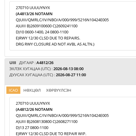
270710 UUUUYNYX
(A4813/26 NOTAMN
Q)UIII/QMRLC/IV/NBO/A/000/999/5216N10424E005
A)UIII B)2609100600 C)2609241100
D)10 0600-1400, 24 0800-1100
E)RWY 12/30 CLSD DUE TO REPAIRS.
DRG RWY CLOSURE AD NOT AVBL AS ALTN.)
UIII
ДУГААР :
A4812/26
ЭХЛЭХ ХУГАЦАА (UTC) :
2026-08-13 08:00
ДУУСАХ ХУГАЦАА (UTC) :
2026-08-27 11:00
ICAO
НӨХЦӨЛ
ХӨРВҮҮЛСЭН
270710 UUUUYNYX
(A4812/26 NOTAMN
Q)UIII/QMRLC/IV/NBO/A/000/999/5216N10424E005
A)UIII B)2608130800 C)2608271100
D)13 27 0800-1100
E)RWY 12/30 CLSD DUE TO REPAIR WIP.