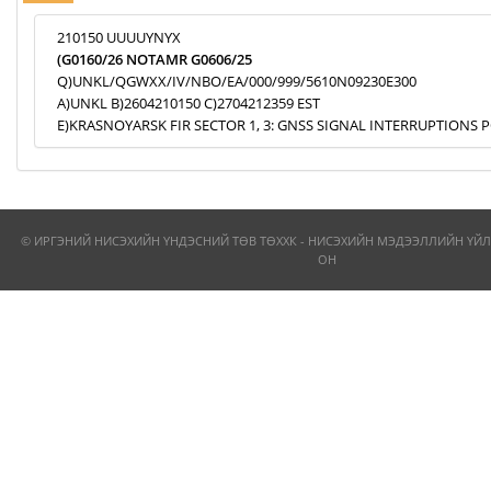
210150 UUUUYNYX
(G0160/26 NOTAMR G0606/25
Q)UNKL/QGWXX/IV/NBO/EA/000/999/5610N09230E300
A)UNKL B)2604210150 C)2704212359 EST
E)KRASNOYARSK FIR SECTOR 1, 3: GNSS SIGNAL INTERRUPTIONS P
© ИРГЭНИЙ НИСЭХИЙН ҮНДЭСНИЙ ТӨВ ТӨХХК - НИСЭХИЙН МЭДЭЭЛЛИЙН ҮЙЛ
ОН