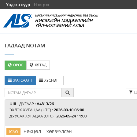
Үндсэн нүүр
|
Нэвтрэх
ИРГЭНИЙ НИСЭХИЙН ҮНДЭСНИЙ ТӨВ ТӨХХК
НИСЭХИЙН МЭДЭЭЛЛИЙН
ҮЙЛЧИЛГЭЭНИЙ АЛБА
ГАДААД NOTAM
ОРОС
ХЯТАД
ЖАГСААЛТ
ХҮСНЭГТ
Ш
UIII
ДУГААР :
A4813/26
ЭХЛЭХ ХУГАЦАА (UTC) :
2026-09-10 06:00
ДУУСАХ ХУГАЦАА (UTC) :
2026-09-24 11:00
ICAO
НӨХЦӨЛ
ХӨРВҮҮЛСЭН