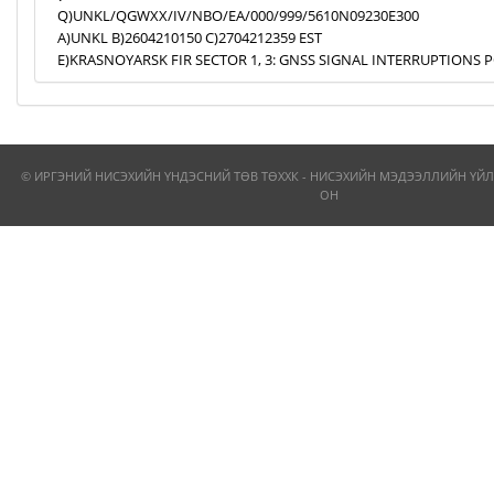
Q)UNKL/QGWXX/IV/NBO/EA/000/999/5610N09230E300
A)UNKL B)2604210150 C)2704212359 EST
E)KRASNOYARSK FIR SECTOR 1, 3: GNSS SIGNAL INTERRUPTIONS P
© ИРГЭНИЙ НИСЭХИЙН ҮНДЭСНИЙ ТӨВ ТӨХХК - НИСЭХИЙН МЭДЭЭЛЛИЙН ҮЙЛ
ОН