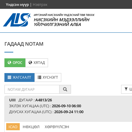
Үндсэн нүүр
|
Нэвтрэх
ИРГЭНИЙ НИСЭХИЙН ҮНДЭСНИЙ ТӨВ ТӨХХК
НИСЭХИЙН МЭДЭЭЛЛИЙН
ҮЙЛЧИЛГЭЭНИЙ АЛБА
ГАДААД NOTAM
ОРОС
ХЯТАД
ЖАГСААЛТ
ХҮСНЭГТ
Ш
UIII
ДУГААР :
A4813/26
ЭХЛЭХ ХУГАЦАА (UTC) :
2026-09-10 06:00
ДУУСАХ ХУГАЦАА (UTC) :
2026-09-24 11:00
ICAO
НӨХЦӨЛ
ХӨРВҮҮЛСЭН