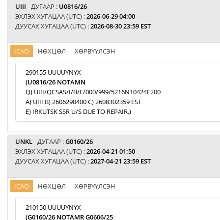
UIII
ДУГААР :
U0816/26
ЭХЛЭХ ХУГАЦАА (UTC) :
2026-06-29 04:00
ДУУСАХ ХУГАЦАА (UTC) :
2026-08-30 23:59 EST
ICAO
НӨХЦӨЛ
ХӨРВҮҮЛСЭН
290155 UUUUYNYX
(U0816/26 NOTAMN
Q) UIII/QCSAS/I/B/E/000/999/5216N10424E200
A) UIII B) 2606290400 C) 2608302359 EST
E) IRKUTSK SSR U/S DUE TO REPAIR.)
UNKL
ДУГААР :
G0160/26
ЭХЛЭХ ХУГАЦАА (UTC) :
2026-04-21 01:50
ДУУСАХ ХУГАЦАА (UTC) :
2027-04-21 23:59 EST
ICAO
НӨХЦӨЛ
ХӨРВҮҮЛСЭН
210150 UUUUYNYX
(G0160/26 NOTAMR G0606/25