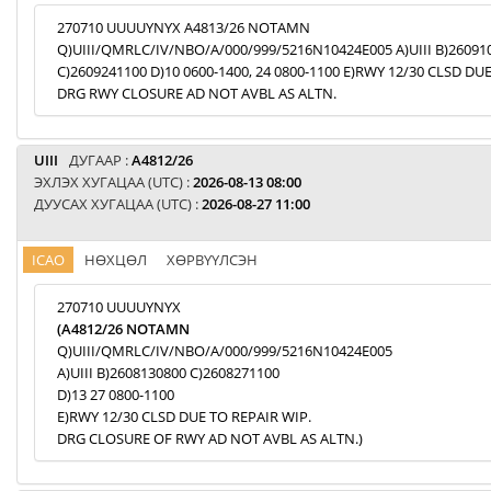
270710 UUUUYNYX A4813/26 NOTAMN
Q)UIII/QMRLC/IV/NBO/A/000/999/5216N10424E005 A)UIII B)26091
C)2609241100 D)10 0600-1400, 24 0800-1100 E)RWY 12/30 CLSD DU
DRG RWY CLOSURE AD NOT AVBL AS ALTN.
UIII
ДУГААР :
A4812/26
ЭХЛЭХ ХУГАЦАА (UTC) :
2026-08-13 08:00
ДУУСАХ ХУГАЦАА (UTC) :
2026-08-27 11:00
ICAO
НӨХЦӨЛ
ХӨРВҮҮЛСЭН
270710 UUUUYNYX
(A4812/26 NOTAMN
Q)UIII/QMRLC/IV/NBO/A/000/999/5216N10424E005
A)UIII B)2608130800 C)2608271100
D)13 27 0800-1100
E)RWY 12/30 CLSD DUE TO REPAIR WIP.
DRG CLOSURE OF RWY AD NOT AVBL AS ALTN.)