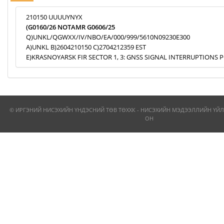
210150 UUUUYNYX
(G0160/26 NOTAMR G0606/25
Q)UNKL/QGWXX/IV/NBO/EA/000/999/5610N09230E300
A)UNKL B)2604210150 C)2704212359 EST
E)KRASNOYARSK FIR SECTOR 1, 3: GNSS SIGNAL INTERRUPTIONS P
© ИРГЭНИЙ НИСЭХИЙН ҮНДЭСНИЙ ТӨВ ТӨХХК - НИСЭХИЙН МЭДЭЭЛЛИЙН ҮЙЛ
ОН