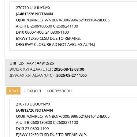
270710 UUUUYNYX
(A4813/26 NOTAMN
Q)UIII/QMRLC/IV/NBO/A/000/999/5216N10424E005
A)UIII B)2609100600 C)2609241100
D)10 0600-1400, 24 0800-1100
E)RWY 12/30 CLSD DUE TO REPAIRS.
DRG RWY CLOSURE AD NOT AVBL AS ALTN.)
UIII
ДУГААР :
A4812/26
ЭХЛЭХ ХУГАЦАА (UTC) :
2026-08-13 08:00
ДУУСАХ ХУГАЦАА (UTC) :
2026-08-27 11:00
ICAO
НӨХЦӨЛ
ХӨРВҮҮЛСЭН
270710 UUUUYNYX
(A4812/26 NOTAMN
Q)UIII/QMRLC/IV/NBO/A/000/999/5216N10424E005
A)UIII B)2608130800 C)2608271100
D)13 27 0800-1100
E)RWY 12/30 CLSD DUE TO REPAIR WIP.