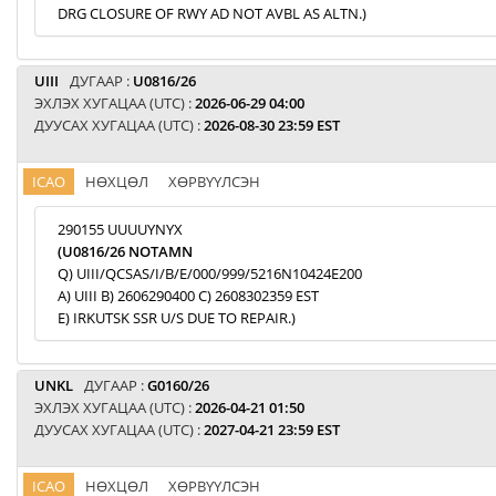
DRG CLOSURE OF RWY AD NOT AVBL AS ALTN.)
UIII
ДУГААР :
U0816/26
ЭХЛЭХ ХУГАЦАА (UTC) :
2026-06-29 04:00
ДУУСАХ ХУГАЦАА (UTC) :
2026-08-30 23:59 EST
ICAO
НӨХЦӨЛ
ХӨРВҮҮЛСЭН
290155 UUUUYNYX
(U0816/26 NOTAMN
Q) UIII/QCSAS/I/B/E/000/999/5216N10424E200
A) UIII B) 2606290400 C) 2608302359 EST
E) IRKUTSK SSR U/S DUE TO REPAIR.)
UNKL
ДУГААР :
G0160/26
ЭХЛЭХ ХУГАЦАА (UTC) :
2026-04-21 01:50
ДУУСАХ ХУГАЦАА (UTC) :
2027-04-21 23:59 EST
ICAO
НӨХЦӨЛ
ХӨРВҮҮЛСЭН