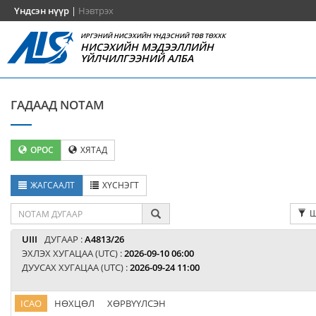
Үндсэн нүүр
|
Нэвтрэх
ИРГЭНИЙ НИСЭХИЙН ҮНДЭСНИЙ ТӨВ ТӨХХК
НИСЭХИЙН МЭДЭЭЛЛИЙН
ҮЙЛЧИЛГЭЭНИЙ АЛБА
ГАДААД NOTAM
ОРОС
ХЯТАД
ЖАГСААЛТ
ХҮСНЭГТ
Ш
UIII
ДУГААР :
A4813/26
ЭХЛЭХ ХУГАЦАА (UTC) :
2026-09-10 06:00
ДУУСАХ ХУГАЦАА (UTC) :
2026-09-24 11:00
ICAO
НӨХЦӨЛ
ХӨРВҮҮЛСЭН