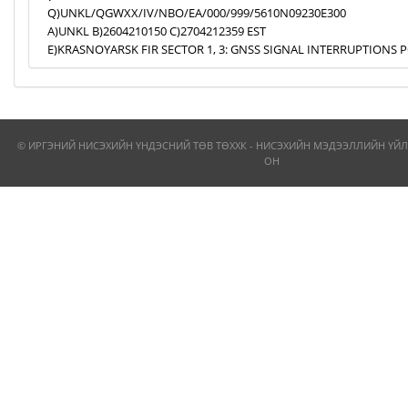
Q)UNKL/QGWXX/IV/NBO/EA/000/999/5610N09230E300
A)UNKL B)2604210150 C)2704212359 EST
E)KRASNOYARSK FIR SECTOR 1, 3: GNSS SIGNAL INTERRUPTIONS P
© ИРГЭНИЙ НИСЭХИЙН ҮНДЭСНИЙ ТӨВ ТӨХХК - НИСЭХИЙН МЭДЭЭЛЛИЙН ҮЙЛ
ОН