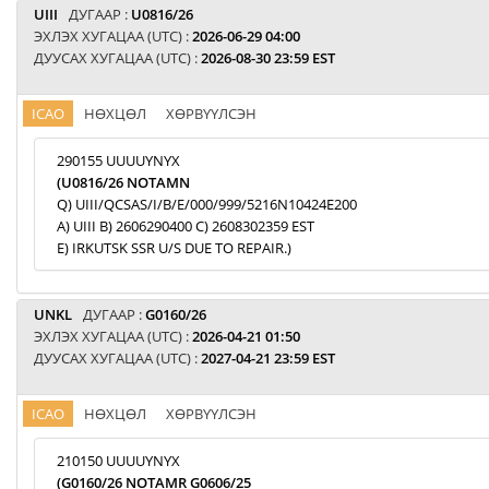
UIII
ДУГААР :
U0816/26
ЭХЛЭХ ХУГАЦАА (UTC) :
2026-06-29 04:00
ДУУСАХ ХУГАЦАА (UTC) :
2026-08-30 23:59 EST
ICAO
НӨХЦӨЛ
ХӨРВҮҮЛСЭН
290155 UUUUYNYX
(U0816/26 NOTAMN
Q) UIII/QCSAS/I/B/E/000/999/5216N10424E200
A) UIII B) 2606290400 C) 2608302359 EST
E) IRKUTSK SSR U/S DUE TO REPAIR.)
UNKL
ДУГААР :
G0160/26
ЭХЛЭХ ХУГАЦАА (UTC) :
2026-04-21 01:50
ДУУСАХ ХУГАЦАА (UTC) :
2027-04-21 23:59 EST
ICAO
НӨХЦӨЛ
ХӨРВҮҮЛСЭН
210150 UUUUYNYX
(G0160/26 NOTAMR G0606/25