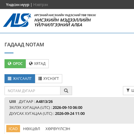
Үндсэн нүүр
|
Нэвтрэх
ИРГЭНИЙ НИСЭХИЙН ҮНДЭСНИЙ ТӨВ ТӨХХК
НИСЭХИЙН МЭДЭЭЛЛИЙН
ҮЙЛЧИЛГЭЭНИЙ АЛБА
ГАДААД NOTAM
ОРОС
ХЯТАД
ЖАГСААЛТ
ХҮСНЭГТ
Ш
UIII
ДУГААР :
A4813/26
ЭХЛЭХ ХУГАЦАА (UTC) :
2026-09-10 06:00
ДУУСАХ ХУГАЦАА (UTC) :
2026-09-24 11:00
ICAO
НӨХЦӨЛ
ХӨРВҮҮЛСЭН