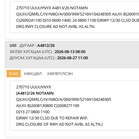
270710 UUUUYNYX A4813/26 NOTAMN
Q)UIII/QMRLC/IV/NBO/A/000/999/5216N10424E005 A)UIII B)26091
C)2609241100 D)10 0600-1400, 24 0800-1100 E)RWY 12/30 CLSD DU
DRG RWY CLOSURE AD NOT AVBL AS ALTN.
UIII
ДУГААР :
A4812/26
ЭХЛЭХ ХУГАЦАА (UTC) :
2026-08-13 08:00
ДУУСАХ ХУГАЦАА (UTC) :
2026-08-27 11:00
ICAO
НӨХЦӨЛ
ХӨРВҮҮЛСЭН
270710 UUUUYNYX
(A4812/26 NOTAMN
Q)UIII/QMRLC/IV/NBO/A/000/999/5216N10424E005
A)UIII B)2608130800 C)2608271100
D)13 27 0800-1100
E)RWY 12/30 CLSD DUE TO REPAIR WIP.
DRG CLOSURE OF RWY AD NOT AVBL AS ALTN.)