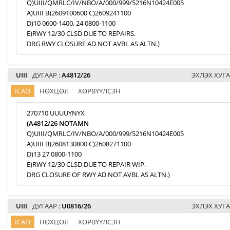
Q)UIII/QMRLC/IV/NBO/A/000/999/5216N10424E005
A)UIII B)2609100600 C)2609241100
D)10 0600-1400, 24 0800-1100
E)RWY 12/30 CLSD DUE TO REPAIRS.
DRG RWY CLOSURE AD NOT AVBL AS ALTN.)
UIII
ДУГААР :
A4812/26
ЭХЛЭХ ХУГА
ICAO
НӨХЦӨЛ
ХӨРВҮҮЛСЭН
270710 UUUUYNYX
(A4812/26 NOTAMN
Q)UIII/QMRLC/IV/NBO/A/000/999/5216N10424E005
A)UIII B)2608130800 C)2608271100
D)13 27 0800-1100
E)RWY 12/30 CLSD DUE TO REPAIR WIP.
DRG CLOSURE OF RWY AD NOT AVBL AS ALTN.)
UIII
ДУГААР :
U0816/26
ЭХЛЭХ ХУГА
ICAO
НӨХЦӨЛ
ХӨРВҮҮЛСЭН