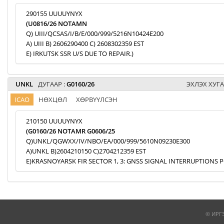
290155 UUUUYNYX
(U0816/26 NOTAMN
Q) UIII/QCSAS/I/B/E/000/999/5216N10424E200
A) UIII B) 2606290400 C) 2608302359 EST
E) IRKUTSK SSR U/S DUE TO REPAIR.)
UNKL
ДУГААР :
G0160/26
ЭХЛЭХ ХУГА
ICAO
НӨХЦӨЛ
ХӨРВҮҮЛСЭН
210150 UUUUYNYX
(G0160/26 NOTAMR G0606/25
Q)UNKL/QGWXX/IV/NBO/EA/000/999/5610N09230E300
A)UNKL B)2604210150 C)2704212359 EST
E)KRASNOYARSK FIR SECTOR 1, 3: GNSS SIGNAL INTERRUPTIONS P
© ИРГ