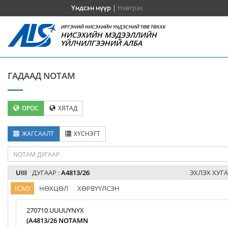
Үндсэн нүүр
|
Нэвтрэх
ИРГЭНИЙ НИСЭХИЙН ҮНДЭСНИЙ ТӨВ ТӨХХК
НИСЭХИЙН МЭДЭЭЛЛИЙН
ҮЙЛЧИЛГЭЭНИЙ АЛБА
ГАДААД NOTAM
ОРОС
ХЯТАД
ЖАГСААЛТ
ХҮСНЭГТ
UIII
ДУГААР :
A4813/26
ЭХЛЭХ ХУГА
ICAO
НӨХЦӨЛ
ХӨРВҮҮЛСЭН
270710 UUUUYNYX
(A4813/26 NOTAMN