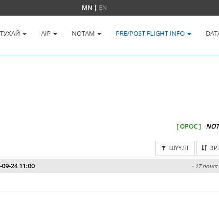
MN
|
EN
 ТУХАЙ
AIP
NOTAM
PRE/POST FLIGHT INFO
DAT
[ ОРОС ]
NOT
ШҮҮЛТ
ЭР
-09-24 11:00
- 17 hours 