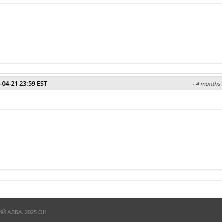
-04-21 23:59 EST
- 4 months 
 АЛБА. 2025 ОН