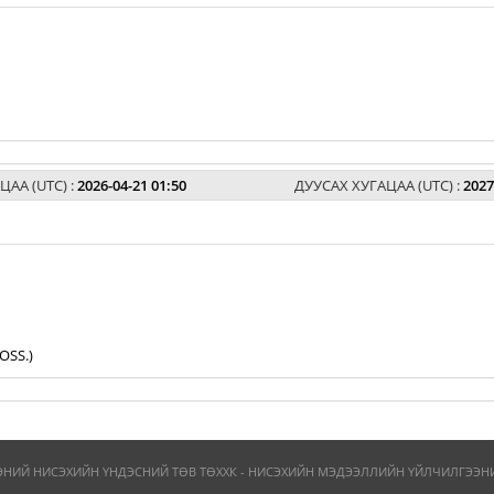
ЦАА (UTC) :
2026-04-21 01:50
ДУУСАХ ХУГАЦАА (UTC) :
2027
OSS.)
ЭНИЙ НИСЭХИЙН ҮНДЭСНИЙ ТӨВ ТӨХХК - НИСЭХИЙН МЭДЭЭЛЛИЙН ҮЙЛЧИЛГЭЭНИЙ