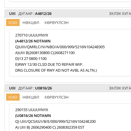
UIII
ДУГААР :
A4812/26
ЭХЛЭХ ХУГА
ICAO
НӨХЦӨЛ
ХӨРВҮҮЛСЭН
270710 UUUUYNYX
(A4812/26 NOTAMN
Q)UIII/QMRLC/IV/NBO/A/000/999/5216N10424E005
A)UIII B)2608130800 C)2608271100
D)13 27 0800-1100
E)RWY 12/30 CLSD DUE TO REPAIR WIP.
DRG CLOSURE OF RWY AD NOT AVBL AS ALTN.)
UIII
ДУГААР :
U0816/26
ЭХЛЭХ ХУГА
ICAO
НӨХЦӨЛ
ХӨРВҮҮЛСЭН
290155 UUUUYNYX
(U0816/26 NOTAMN
Q) UIII/QCSAS/I/B/E/000/999/5216N10424E200
A) UIII B) 2606290400 C) 2608302359 EST