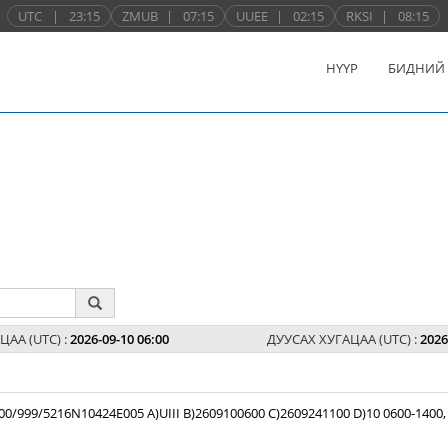
UTC
|
23:15
ZMUB
|
07:15
UUEE
|
02:15
RKSI
|
08:15
НҮҮР
БИДНИЙ
ЦАА (UTC) :
2026-09-10 06:00
ДУУСАХ ХУГАЦАА (UTC) :
2026
99/5216N10424E005 A)UIII B)2609100600 C)2609241100 D)10 0600-1400,