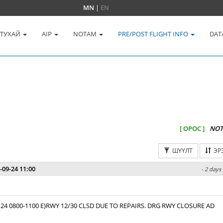
MN
|
EN
 ТУХАЙ
AIP
NOTAM
PRE/POST FLIGHT INFO
DAT
[ ОРОС ]
NOT
ШҮҮЛТ
ЭР
-09-24 11:00
- 2 days
 24 0800-1100 E)RWY 12/30 CLSD DUE TO REPAIRS. DRG RWY CLOSURE AD