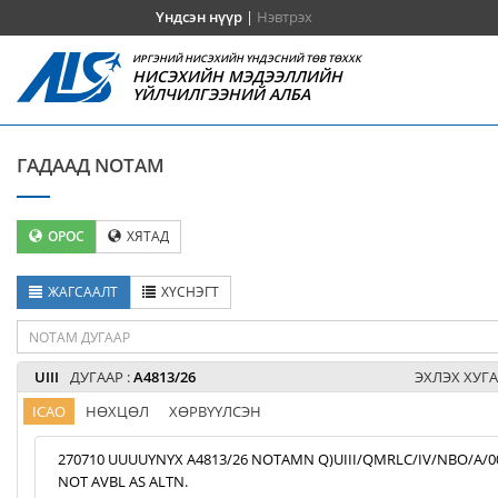
Үндсэн нүүр
|
Нэвтрэх
ИРГЭНИЙ НИСЭХИЙН ҮНДЭСНИЙ ТӨВ ТӨХХК
НИСЭХИЙН МЭДЭЭЛЛИЙН
ҮЙЛЧИЛГЭЭНИЙ АЛБА
ГАДААД NOTAM
ОРОС
ХЯТАД
ЖАГСААЛТ
ХҮСНЭГТ
UIII
ДУГААР :
A4813/26
ЭХЛЭХ ХУГА
ICAO
НӨХЦӨЛ
ХӨРВҮҮЛСЭН
270710 UUUUYNYX A4813/26 NOTAMN Q)UIII/QMRLC/IV/NBO/A/000/9
NOT AVBL AS ALTN.