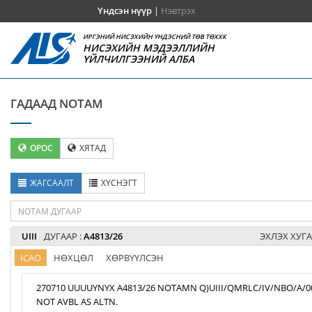
Үндсэн нүүр
|
Нэвтрэх
ИРГЭНИЙ НИСЭХИЙН ҮНДЭСНИЙ ТӨВ ТӨХХК
НИСЭХИЙН МЭДЭЭЛЛИЙН
ҮЙЛЧИЛГЭЭНИЙ АЛБА
ГАДААД NOTAM
ОРОС
ХЯТАД
ЖАГСААЛТ
ХҮСНЭГТ
UIII
ДУГААР :
A4813/26
ЭХЛЭХ ХУГА
ICAO
НӨХЦӨЛ
ХӨРВҮҮЛСЭН
270710 UUUUYNYX A4813/26 NOTAMN Q)UIII/QMRLC/IV/NBO/A/000/9
NOT AVBL AS ALTN.