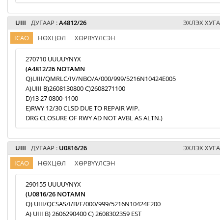
UIII
ДУГААР :
A4812/26
ЭХЛЭХ ХУГА
ICAO
НӨХЦӨЛ
ХӨРВҮҮЛСЭН
270710 UUUUYNYX
(A4812/26 NOTAMN
Q)UIII/QMRLC/IV/NBO/A/000/999/5216N10424E005
A)UIII B)2608130800 C)2608271100
D)13 27 0800-1100
E)RWY 12/30 CLSD DUE TO REPAIR WIP.
DRG CLOSURE OF RWY AD NOT AVBL AS ALTN.)
UIII
ДУГААР :
U0816/26
ЭХЛЭХ ХУГА
ICAO
НӨХЦӨЛ
ХӨРВҮҮЛСЭН
290155 UUUUYNYX
(U0816/26 NOTAMN
Q) UIII/QCSAS/I/B/E/000/999/5216N10424E200
A) UIII B) 2606290400 C) 2608302359 EST