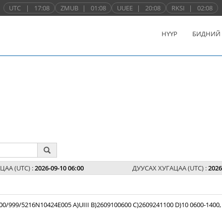
UTC
|
17:08
ZMUB
|
01:08
UUEE
|
20:08
RKSI
|
02:08
НҮҮР
БИДНИЙ
ЦАА (UTC) :
2026-09-10 06:00
ДУУСАХ ХУГАЦАА (UTC) :
2026
99/5216N10424E005 A)UIII B)2609100600 C)2609241100 D)10 0600-1400,