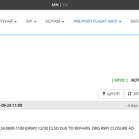
MN
|
EN
 ТУХАЙ
AIP
NOTAM
PRE/POST FLIGHT INFO
DAT
[ ОРОС ]
NOT
ШҮҮЛТ
ЭР
-09-24 11:00
- 3 days
 24 0800-1100 E)RWY 12/30 CLSD DUE TO REPAIRS. DRG RWY CLOSURE AD