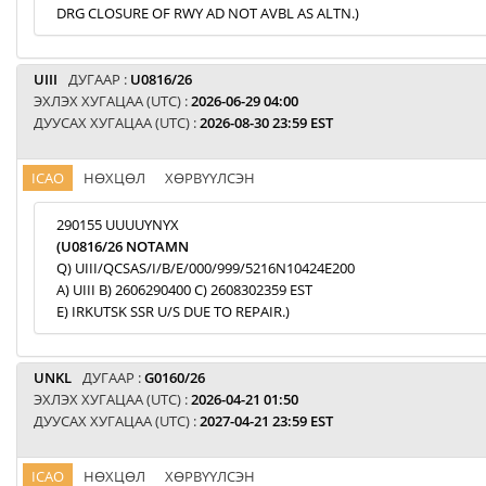
DRG CLOSURE OF RWY AD NOT AVBL AS ALTN.)
UIII
ДУГААР :
U0816/26
ЭХЛЭХ ХУГАЦАА (UTC) :
2026-06-29 04:00
ДУУСАХ ХУГАЦАА (UTC) :
2026-08-30 23:59 EST
ICAO
НӨХЦӨЛ
ХӨРВҮҮЛСЭН
290155 UUUUYNYX
(U0816/26 NOTAMN
Q) UIII/QCSAS/I/B/E/000/999/5216N10424E200
A) UIII B) 2606290400 C) 2608302359 EST
E) IRKUTSK SSR U/S DUE TO REPAIR.)
UNKL
ДУГААР :
G0160/26
ЭХЛЭХ ХУГАЦАА (UTC) :
2026-04-21 01:50
ДУУСАХ ХУГАЦАА (UTC) :
2027-04-21 23:59 EST
ICAO
НӨХЦӨЛ
ХӨРВҮҮЛСЭН