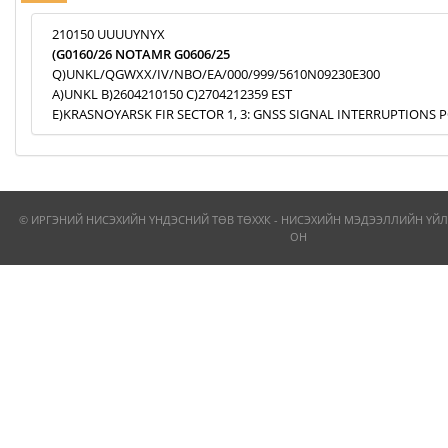
210150 UUUUYNYX
(G0160/26 NOTAMR G0606/25
Q)UNKL/QGWXX/IV/NBO/EA/000/999/5610N09230E300
A)UNKL B)2604210150 C)2704212359 EST
E)KRASNOYARSK FIR SECTOR 1, 3: GNSS SIGNAL INTERRUPTIONS P
© ИРГЭНИЙ НИСЭХИЙН ҮНДЭСНИЙ ТӨВ ТӨХХК - НИСЭХИЙН МЭДЭЭЛЛИЙН ҮЙЛ
ОН