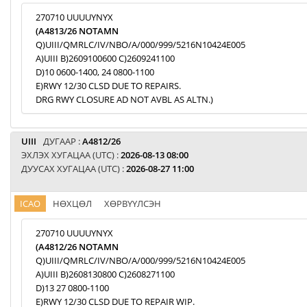
270710 UUUUYNYX
(A4813/26 NOTAMN
Q)UIII/QMRLC/IV/NBO/A/000/999/5216N10424E005
A)UIII B)2609100600 C)2609241100
D)10 0600-1400, 24 0800-1100
E)RWY 12/30 CLSD DUE TO REPAIRS.
DRG RWY CLOSURE AD NOT AVBL AS ALTN.)
UIII
ДУГААР :
A4812/26
ЭХЛЭХ ХУГАЦАА (UTC) :
2026-08-13 08:00
ДУУСАХ ХУГАЦАА (UTC) :
2026-08-27 11:00
ICAO
НӨХЦӨЛ
ХӨРВҮҮЛСЭН
270710 UUUUYNYX
(A4812/26 NOTAMN
Q)UIII/QMRLC/IV/NBO/A/000/999/5216N10424E005
A)UIII B)2608130800 C)2608271100
D)13 27 0800-1100
E)RWY 12/30 CLSD DUE TO REPAIR WIP.