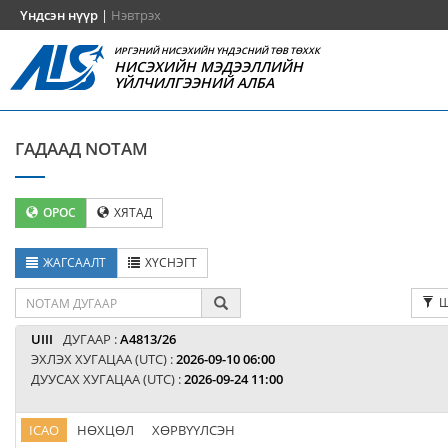
Үндсэн нүүр
|
Нэвтрэх
ИРГЭНИЙ НИСЭХИЙН ҮНДЭСНИЙ ТӨВ ТӨХХК
НИСЭХИЙН МЭДЭЭЛЛИЙН
ҮЙЛЧИЛГЭЭНИЙ АЛБА
ГАДААД NOTAM
ОРОС
ХЯТАД
ЖАГСААЛТ
ХҮСНЭГТ
Ш
UIII
ДУГААР :
A4813/26
ЭХЛЭХ ХУГАЦАА (UTC) :
2026-09-10 06:00
ДУУСАХ ХУГАЦАА (UTC) :
2026-09-24 11:00
ICAO
НӨХЦӨЛ
ХӨРВҮҮЛСЭН