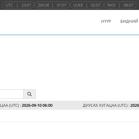
UTC
|
23:07
ZMUB
|
07:07
UUEE
|
02:07
RKSI
|
08:07
НҮҮР
БИДНИЙ
ЦАА (UTC) :
2026-09-10 06:00
ДУУСАХ ХУГАЦАА (UTC) :
2026