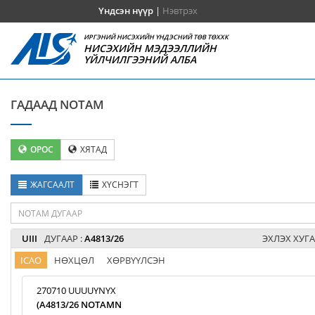
Үндсэн нүүр
|
Нэвтрэх
ИРГЭНИЙ НИСЭХИЙН ҮНДЭСНИЙ ТӨВ ТӨХХК
НИСЭХИЙН МЭДЭЭЛЛИЙН
ҮЙЛЧИЛГЭЭНИЙ АЛБА
ГАДААД NOTAM
ОРОС
ХЯТАД
ЖАГСААЛТ
ХҮСНЭГТ
UIII
ДУГААР :
A4813/26
ЭХЛЭХ ХУГА
ICAO
НӨХЦӨЛ
ХӨРВҮҮЛСЭН
270710 UUUUYNYX
(A4813/26 NOTAMN