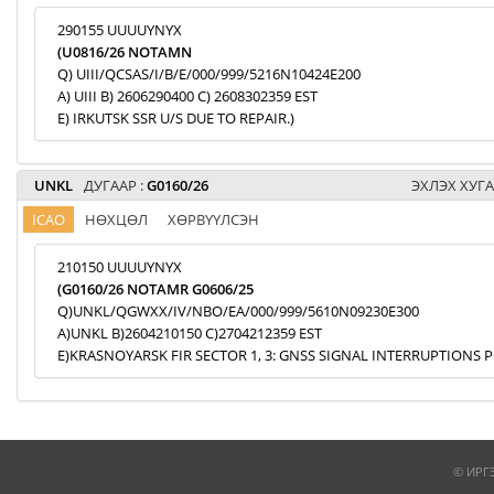
290155 UUUUYNYX
(U0816/26 NOTAMN
Q) UIII/QCSAS/I/B/E/000/999/5216N10424E200
A) UIII B) 2606290400 C) 2608302359 EST
E) IRKUTSK SSR U/S DUE TO REPAIR.)
UNKL
ДУГААР :
G0160/26
ЭХЛЭХ ХУГА
ICAO
НӨХЦӨЛ
ХӨРВҮҮЛСЭН
210150 UUUUYNYX
(G0160/26 NOTAMR G0606/25
Q)UNKL/QGWXX/IV/NBO/EA/000/999/5610N09230E300
A)UNKL B)2604210150 C)2704212359 EST
E)KRASNOYARSK FIR SECTOR 1, 3: GNSS SIGNAL INTERRUPTIONS P
© ИРГ