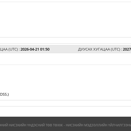
ЦАА (UTC) :
2026-04-21 01:50
ДУУСАХ ХУГАЦАА (UTC) :
2027
OSS.)
ЭНИЙ НИСЭХИЙН ҮНДЭСНИЙ ТӨВ ТӨХХК - НИСЭХИЙН МЭДЭЭЛЛИЙН ҮЙЛЧИЛГЭЭНИЙ