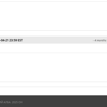
-04-21 23:59 EST
- 4 months 
 АЛБА. 2025 ОН