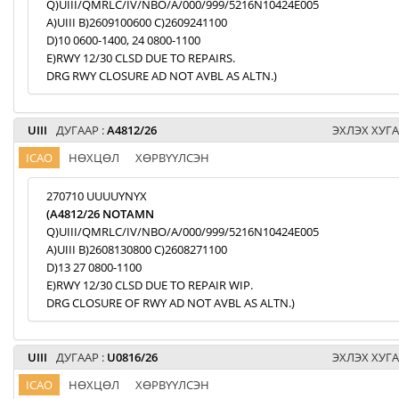
Q)UIII/QMRLC/IV/NBO/A/000/999/5216N10424E005
A)UIII B)2609100600 C)2609241100
D)10 0600-1400, 24 0800-1100
E)RWY 12/30 CLSD DUE TO REPAIRS.
DRG RWY CLOSURE AD NOT AVBL AS ALTN.)
UIII
ДУГААР :
A4812/26
ЭХЛЭХ ХУГА
ICAO
НӨХЦӨЛ
ХӨРВҮҮЛСЭН
270710 UUUUYNYX
(A4812/26 NOTAMN
Q)UIII/QMRLC/IV/NBO/A/000/999/5216N10424E005
A)UIII B)2608130800 C)2608271100
D)13 27 0800-1100
E)RWY 12/30 CLSD DUE TO REPAIR WIP.
DRG CLOSURE OF RWY AD NOT AVBL AS ALTN.)
UIII
ДУГААР :
U0816/26
ЭХЛЭХ ХУГА
ICAO
НӨХЦӨЛ
ХӨРВҮҮЛСЭН