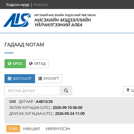
Үндсэн нүүр
|
Нэвтрэх
ИРГЭНИЙ НИСЭХИЙН ҮНДЭСНИЙ ТӨВ ТӨХХК
НИСЭХИЙН МЭДЭЭЛЛИЙН
ҮЙЛЧИЛГЭЭНИЙ АЛБА
ГАДААД NOTAM
ОРОС
ХЯТАД
ЖАГСААЛТ
ХҮСНЭГТ
Ш
UIII
ДУГААР :
A4813/26
ЭХЛЭХ ХУГАЦАА (UTC) :
2026-09-10 06:00
ДУУСАХ ХУГАЦАА (UTC) :
2026-09-24 11:00
ICAO
НӨХЦӨЛ
ХӨРВҮҮЛСЭН