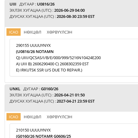
UIII
ДУГААР :
U0816/26
ЭХЛЭХ ХУГАЦАА (UTC) :
2026-06-29 04:00
ДУУСАХ ХУГАЦАА (UTC) :
2026-08-30 23:59 EST
ICAO
НӨХЦӨЛ
ХӨРВҮҮЛСЭН
290155 UUUUYNYX
(U0816/26 NOTAMN
Q) UIII/QCSAS/I/B/E/000/999/5216N10424E200
A) UIII B) 2606290400 C) 2608302359 EST
E) IRKUTSK SSR U/S DUE TO REPAIR.)
UNKL
ДУГААР :
G0160/26
ЭХЛЭХ ХУГАЦАА (UTC) :
2026-04-21 01:50
ДУУСАХ ХУГАЦАА (UTC) :
2027-04-21 23:59 EST
ICAO
НӨХЦӨЛ
ХӨРВҮҮЛСЭН
210150 UUUUYNYX
(G0160/26 NOTAMR G0606/25