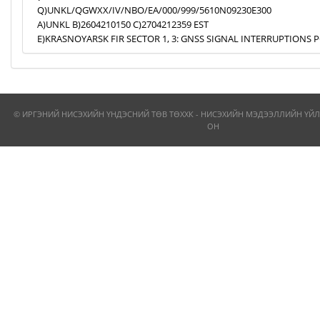
Q)UNKL/QGWXX/IV/NBO/EA/000/999/5610N09230E300
A)UNKL B)2604210150 C)2704212359 EST
E)KRASNOYARSK FIR SECTOR 1, 3: GNSS SIGNAL INTERRUPTIONS P
© ИРГЭНИЙ НИСЭХИЙН ҮНДЭСНИЙ ТӨВ ТӨХХК - НИСЭХИЙН МЭДЭЭЛЛИЙН ҮЙЛ
ОН