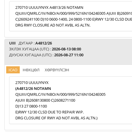
270710 UUUUYNYX A4813/26 NOTAMN
Q)UIII/QMRLC/IV/NBO/A/000/999/5216N10424E005 A)UIII B)26091
C)2609241100 D)10 0600-1400, 24 0800-1100 E)RWY 12/30 CLSD DU
DRG RWY CLOSURE AD NOT AVBL AS ALTN.
UIII
ДУГААР :
A4812/26
ЭХЛЭХ ХУГАЦАА (UTC) :
2026-08-13 08:00
ДУУСАХ ХУГАЦАА (UTC) :
2026-08-27 11:00
ICAO
НӨХЦӨЛ
ХӨРВҮҮЛСЭН
270710 UUUUYNYX
(A4812/26 NOTAMN
Q)UIII/QMRLC/IV/NBO/A/000/999/5216N10424E005
A)UIII B)2608130800 C)2608271100
D)13 27 0800-1100
E)RWY 12/30 CLSD DUE TO REPAIR WIP.
DRG CLOSURE OF RWY AD NOT AVBL AS ALTN.)