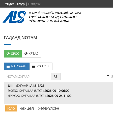
Үндсэн нүүр
|
Нэвтрэх
ИРГЭНИЙ НИСЭХИЙН ҮНДЭСНИЙ ТӨВ ТӨХХК
НИСЭХИЙН МЭДЭЭЛЛИЙН
ҮЙЛЧИЛГЭЭНИЙ АЛБА
ГАДААД NOTAM
ОРОС
ХЯТАД
ЖАГСААЛТ
ХҮСНЭГТ
Ш
UIII
ДУГААР :
A4813/26
ЭХЛЭХ ХУГАЦАА (UTC) :
2026-09-10 06:00
ДУУСАХ ХУГАЦАА (UTC) :
2026-09-24 11:00
ICAO
НӨХЦӨЛ
ХӨРВҮҮЛСЭН