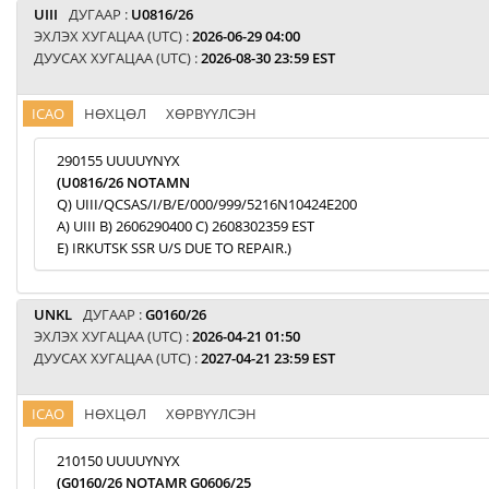
UIII
ДУГААР :
U0816/26
ЭХЛЭХ ХУГАЦАА (UTC) :
2026-06-29 04:00
ДУУСАХ ХУГАЦАА (UTC) :
2026-08-30 23:59 EST
ICAO
НӨХЦӨЛ
ХӨРВҮҮЛСЭН
290155 UUUUYNYX
(U0816/26 NOTAMN
Q) UIII/QCSAS/I/B/E/000/999/5216N10424E200
A) UIII B) 2606290400 C) 2608302359 EST
E) IRKUTSK SSR U/S DUE TO REPAIR.)
UNKL
ДУГААР :
G0160/26
ЭХЛЭХ ХУГАЦАА (UTC) :
2026-04-21 01:50
ДУУСАХ ХУГАЦАА (UTC) :
2027-04-21 23:59 EST
ICAO
НӨХЦӨЛ
ХӨРВҮҮЛСЭН
210150 UUUUYNYX
(G0160/26 NOTAMR G0606/25