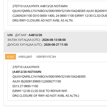
270710 UUUUYNYX A4813/26 NOTAMN
Q)UIII/QMRLC/IV/NBO/A/000/999/5216N10424E005 A)UIII B)26091
C)2609241100 D)10 0600-1400, 24 0800-1100 E)RWY 12/30 CLSD DU
DRG RWY CLOSURE AD NOT AVBL AS ALTN.
UIII
ДУГААР :
A4812/26
ЭХЛЭХ ХУГАЦАА (UTC) :
2026-08-13 08:00
ДУУСАХ ХУГАЦАА (UTC) :
2026-08-27 11:00
ICAO
НӨХЦӨЛ
ХӨРВҮҮЛСЭН
270710 UUUUYNYX
(A4812/26 NOTAMN
Q)UIII/QMRLC/IV/NBO/A/000/999/5216N10424E005
A)UIII B)2608130800 C)2608271100
D)13 27 0800-1100
E)RWY 12/30 CLSD DUE TO REPAIR WIP.
DRG CLOSURE OF RWY AD NOT AVBL AS ALTN.)