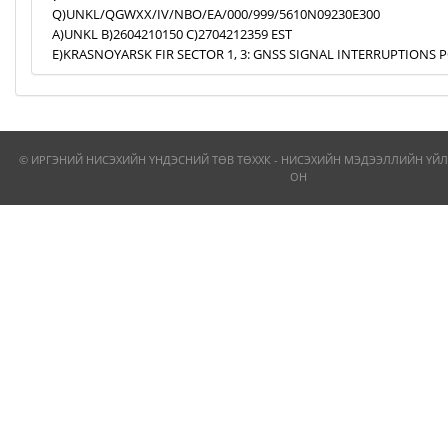
Q)UNKL/QGWXX/IV/NBO/EA/000/999/5610N09230E300
A)UNKL B)2604210150 C)2704212359 EST
E)KRASNOYARSK FIR SECTOR 1, 3: GNSS SIGNAL INTERRUPTIONS P
© ИРГЭНИЙ НИСЭХИЙН ҮНДЭСНИЙ ТӨВ ТӨХХК - НИСЭХИЙН МЭДЭЭЛЛИЙН ҮЙЛ
ОН