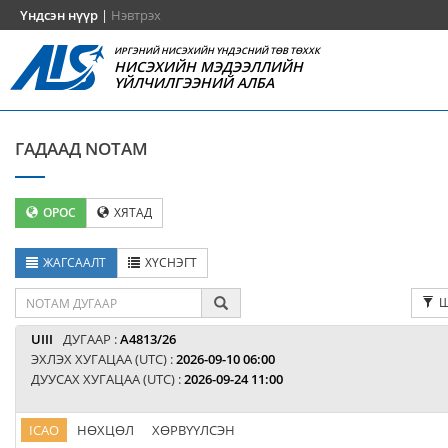
Үндсэн нүүр
|
Нэвтрэх
ИРГЭНИЙ НИСЭХИЙН ҮНДЭСНИЙ ТӨВ ТӨХХК
НИСЭХИЙН МЭДЭЭЛЛИЙН
ҮЙЛЧИЛГЭЭНИЙ АЛБА
ГАДААД NOTAM
ОРОС
ХЯТАД
ЖАГСААЛТ
ХҮСНЭГТ
Ш
UIII
ДУГААР :
A4813/26
ЭХЛЭХ ХУГАЦАА (UTC) :
2026-09-10 06:00
ДУУСАХ ХУГАЦАА (UTC) :
2026-09-24 11:00
ICAO
НӨХЦӨЛ
ХӨРВҮҮЛСЭН