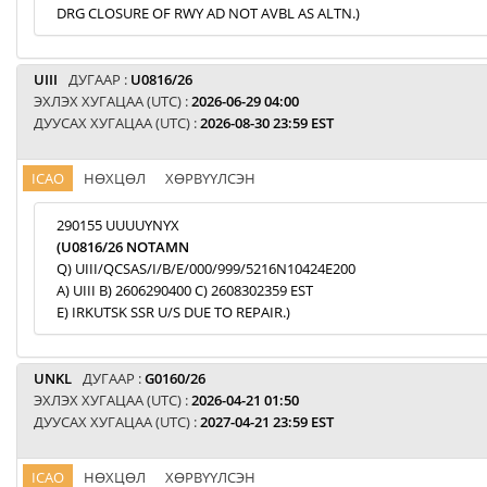
DRG CLOSURE OF RWY AD NOT AVBL AS ALTN.)
UIII
ДУГААР :
U0816/26
ЭХЛЭХ ХУГАЦАА (UTC) :
2026-06-29 04:00
ДУУСАХ ХУГАЦАА (UTC) :
2026-08-30 23:59 EST
ICAO
НӨХЦӨЛ
ХӨРВҮҮЛСЭН
290155 UUUUYNYX
(U0816/26 NOTAMN
Q) UIII/QCSAS/I/B/E/000/999/5216N10424E200
A) UIII B) 2606290400 C) 2608302359 EST
E) IRKUTSK SSR U/S DUE TO REPAIR.)
UNKL
ДУГААР :
G0160/26
ЭХЛЭХ ХУГАЦАА (UTC) :
2026-04-21 01:50
ДУУСАХ ХУГАЦАА (UTC) :
2027-04-21 23:59 EST
ICAO
НӨХЦӨЛ
ХӨРВҮҮЛСЭН