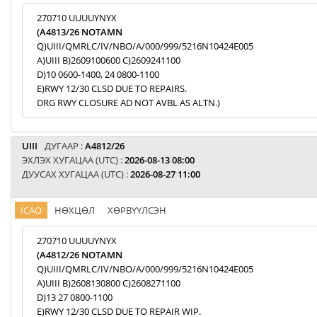
270710 UUUUYNYX
(A4813/26 NOTAMN
Q)UIII/QMRLC/IV/NBO/A/000/999/5216N10424E005
A)UIII B)2609100600 C)2609241100
D)10 0600-1400, 24 0800-1100
E)RWY 12/30 CLSD DUE TO REPAIRS.
DRG RWY CLOSURE AD NOT AVBL AS ALTN.)
UIII
ДУГААР :
A4812/26
ЭХЛЭХ ХУГАЦАА (UTC) :
2026-08-13 08:00
ДУУСАХ ХУГАЦАА (UTC) :
2026-08-27 11:00
ICAO
НӨХЦӨЛ
ХӨРВҮҮЛСЭН
270710 UUUUYNYX
(A4812/26 NOTAMN
Q)UIII/QMRLC/IV/NBO/A/000/999/5216N10424E005
A)UIII B)2608130800 C)2608271100
D)13 27 0800-1100
E)RWY 12/30 CLSD DUE TO REPAIR WIP.