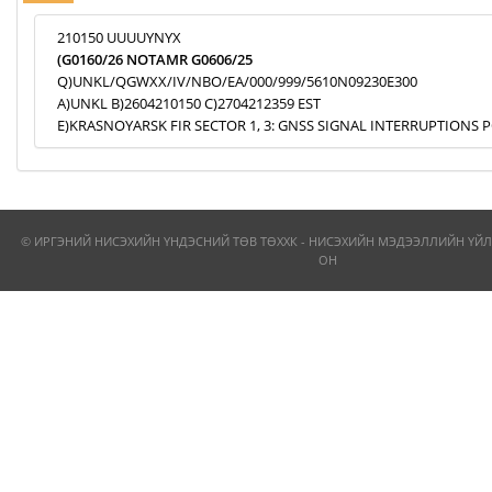
210150 UUUUYNYX
(G0160/26 NOTAMR G0606/25
Q)UNKL/QGWXX/IV/NBO/EA/000/999/5610N09230E300
A)UNKL B)2604210150 C)2704212359 EST
E)KRASNOYARSK FIR SECTOR 1, 3: GNSS SIGNAL INTERRUPTIONS P
© ИРГЭНИЙ НИСЭХИЙН ҮНДЭСНИЙ ТӨВ ТӨХХК - НИСЭХИЙН МЭДЭЭЛЛИЙН ҮЙЛ
ОН