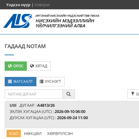
Үндсэн нүүр
|
Нэвтрэх
ИРГЭНИЙ НИСЭХИЙН ҮНДЭСНИЙ ТӨВ ТӨХХК
НИСЭХИЙН МЭДЭЭЛЛИЙН
ҮЙЛЧИЛГЭЭНИЙ АЛБА
ГАДААД NOTAM
ОРОС
ХЯТАД
ЖАГСААЛТ
ХҮСНЭГТ
Ш
UIII
ДУГААР :
A4813/26
ЭХЛЭХ ХУГАЦАА (UTC) :
2026-09-10 06:00
ДУУСАХ ХУГАЦАА (UTC) :
2026-09-24 11:00
ICAO
НӨХЦӨЛ
ХӨРВҮҮЛСЭН