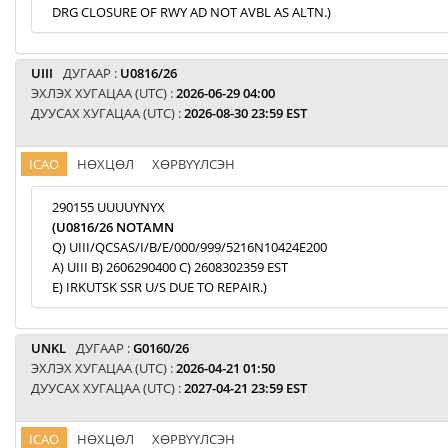
DRG CLOSURE OF RWY AD NOT AVBL AS ALTN.)
UIII
ДУГААР :
U0816/26
ЭХЛЭХ ХУГАЦАА (UTC) :
2026-06-29 04:00
ДУУСАХ ХУГАЦАА (UTC) :
2026-08-30 23:59 EST
ICAO
НӨХЦӨЛ
ХӨРВҮҮЛСЭН
290155 UUUUYNYX
(U0816/26 NOTAMN
Q) UIII/QCSAS/I/B/E/000/999/5216N10424E200
A) UIII B) 2606290400 C) 2608302359 EST
E) IRKUTSK SSR U/S DUE TO REPAIR.)
UNKL
ДУГААР :
G0160/26
ЭХЛЭХ ХУГАЦАА (UTC) :
2026-04-21 01:50
ДУУСАХ ХУГАЦАА (UTC) :
2027-04-21 23:59 EST
ICAO
НӨХЦӨЛ
ХӨРВҮҮЛСЭН