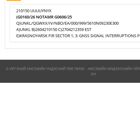
210150 UUUUYNYX
(G0160/26 NOTAMR G0606/25
Q)UNKL/QGWXX/IV/NBO/EA/000/999/5610N09230E300
A)UNKL B)2604210150 C)2704212359 EST
E)KRASNOYARSK FIR SECTOR 1, 3: GNSS SIGNAL INTERRUPTIONS P
© ИРГЭНИЙ НИСЭХИЙН ҮНДЭСНИЙ ТӨВ ТӨХХК - НИСЭХИЙН МЭДЭЭЛЛИЙН ҮЙЛ
ОН