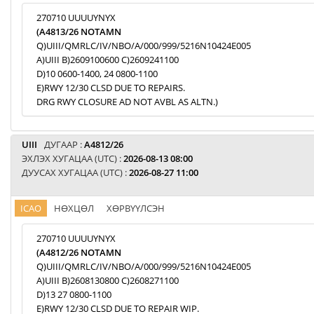
270710 UUUUYNYX
(A4813/26 NOTAMN
Q)UIII/QMRLC/IV/NBO/A/000/999/5216N10424E005
A)UIII B)2609100600 C)2609241100
D)10 0600-1400, 24 0800-1100
E)RWY 12/30 CLSD DUE TO REPAIRS.
DRG RWY CLOSURE AD NOT AVBL AS ALTN.)
UIII
ДУГААР :
A4812/26
ЭХЛЭХ ХУГАЦАА (UTC) :
2026-08-13 08:00
ДУУСАХ ХУГАЦАА (UTC) :
2026-08-27 11:00
ICAO
НӨХЦӨЛ
ХӨРВҮҮЛСЭН
270710 UUUUYNYX
(A4812/26 NOTAMN
Q)UIII/QMRLC/IV/NBO/A/000/999/5216N10424E005
A)UIII B)2608130800 C)2608271100
D)13 27 0800-1100
E)RWY 12/30 CLSD DUE TO REPAIR WIP.