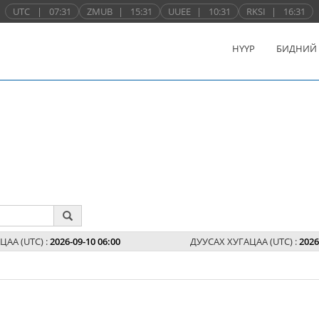
UTC
|
07:31
ZMUB
|
15:31
UUEE
|
10:31
RKSI
|
16:31
НҮҮР
БИДНИЙ
ЦАА (UTC) :
2026-09-10 06:00
ДУУСАХ ХУГАЦАА (UTC) :
2026