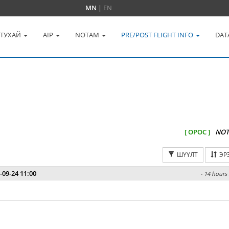
MN
|
EN
 ТУХАЙ
AIP
NOTAM
PRE/POST FLIGHT INFO
DAT
[ ОРОС ]
NOT
ШҮҮЛТ
ЭР
-09-24 11:00
- 14 hours 