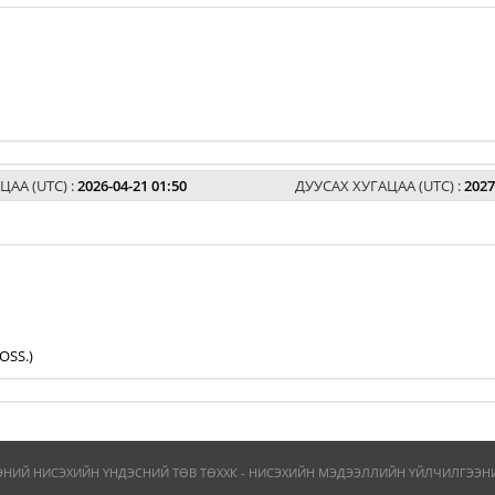
ЦАА (UTC) :
2026-04-21 01:50
ДУУСАХ ХУГАЦАА (UTC) :
2027
OSS.)
ЭНИЙ НИСЭХИЙН ҮНДЭСНИЙ ТӨВ ТӨХХК - НИСЭХИЙН МЭДЭЭЛЛИЙН ҮЙЛЧИЛГЭЭНИЙ