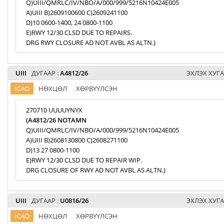
Q)UIII/QMRLC/IV/NBO/A/000/999/5216N10424E005
A)UIII B)2609100600 C)2609241100
D)10 0600-1400, 24 0800-1100
E)RWY 12/30 CLSD DUE TO REPAIRS.
DRG RWY CLOSURE AD NOT AVBL AS ALTN.)
UIII
ДУГААР :
A4812/26
ЭХЛЭХ ХУГА
ICAO
НӨХЦӨЛ
ХӨРВҮҮЛСЭН
270710 UUUUYNYX
(A4812/26 NOTAMN
Q)UIII/QMRLC/IV/NBO/A/000/999/5216N10424E005
A)UIII B)2608130800 C)2608271100
D)13 27 0800-1100
E)RWY 12/30 CLSD DUE TO REPAIR WIP.
DRG CLOSURE OF RWY AD NOT AVBL AS ALTN.)
UIII
ДУГААР :
U0816/26
ЭХЛЭХ ХУГА
ICAO
НӨХЦӨЛ
ХӨРВҮҮЛСЭН