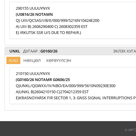
290155 UUUUYNYX
(U0816/26 NOTAMN
Q) UIII/QCSAS/I/B/E/000/999/5216N10424E200
A) UIII B) 2606290400 C) 2608302359 EST
E) IRKUTSK SSR U/S DUE TO REPAIR.)
UNKL
ДУГААР :
G0160/26
ЭХЛЭХ ХУГА
ICAO
НӨХЦӨЛ
ХӨРВҮҮЛСЭН
210150 UUUUYNYX
(G0160/26 NOTAMR G0606/25
Q)UNKL/QGWXX/IV/NBO/EA/000/999/5610N09230E300
A)UNKL B)2604210150 C)2704212359 EST
E)KRASNOYARSK FIR SECTOR 1, 3: GNSS SIGNAL INTERRUPTIONS P
© ИРГ