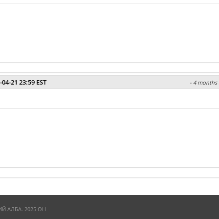
-04-21 23:59 EST
- 4 months 
 АЛБА. 2025 ОН