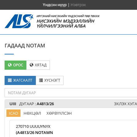
Үндсэн нүүр
|
Нэвтрэх
ИРГЭНИЙ НИСЭХИЙН ҮНДЭСНИЙ ТӨВ ТӨХХК
НИСЭХИЙН МЭДЭЭЛЛИЙН
ҮЙЛЧИЛГЭЭНИЙ АЛБА
ГАДААД NOTAM
ОРОС
ХЯТАД
ЖАГСААЛТ
ХҮСНЭГТ
UIII
ДУГААР :
A4813/26
ЭХЛЭХ ХУГА
ICAO
НӨХЦӨЛ
ХӨРВҮҮЛСЭН
270710 UUUUYNYX
(A4813/26 NOTAMN