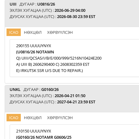
UIII
ДУГААР :
U0816/26
ЭХЛЭХ ХУГАЦАА (UTC) :
2026-06-29 04:00
ДУУСАХ ХУГАЦАА (UTC) :
2026-08-30 23:59 EST
ICAO
НӨХЦӨЛ
ХӨРВҮҮЛСЭН
290155 UUUUYNYX
(U0816/26 NOTAMN
Q) UIII/QCSAS/I/B/E/000/999/5216N10424E200
A) UIII B) 2606290400 C) 2608302359 EST
E) IRKUTSK SSR U/S DUE TO REPAIR.)
UNKL
ДУГААР :
G0160/26
ЭХЛЭХ ХУГАЦАА (UTC) :
2026-04-21 01:50
ДУУСАХ ХУГАЦАА (UTC) :
2027-04-21 23:59 EST
ICAO
НӨХЦӨЛ
ХӨРВҮҮЛСЭН
210150 UUUUYNYX
(G0160/26 NOTAMR G0606/25