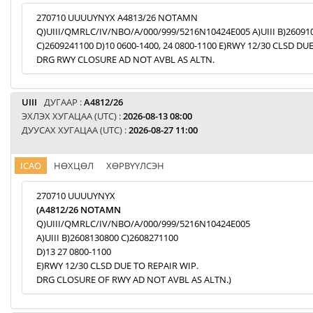
270710 UUUUYNYX A4813/26 NOTAMN
Q)UIII/QMRLC/IV/NBO/A/000/999/5216N10424E005 A)UIII B)26091
C)2609241100 D)10 0600-1400, 24 0800-1100 E)RWY 12/30 CLSD DU
DRG RWY CLOSURE AD NOT AVBL AS ALTN.
UIII
ДУГААР :
A4812/26
ЭХЛЭХ ХУГАЦАА (UTC) :
2026-08-13 08:00
ДУУСАХ ХУГАЦАА (UTC) :
2026-08-27 11:00
ICAO
НӨХЦӨЛ
ХӨРВҮҮЛСЭН
270710 UUUUYNYX
(A4812/26 NOTAMN
Q)UIII/QMRLC/IV/NBO/A/000/999/5216N10424E005
A)UIII B)2608130800 C)2608271100
D)13 27 0800-1100
E)RWY 12/30 CLSD DUE TO REPAIR WIP.
DRG CLOSURE OF RWY AD NOT AVBL AS ALTN.)