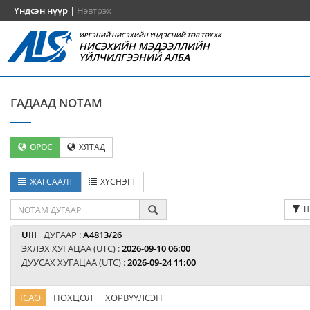
Үндсэн нүүр
|
Нэвтрэх
ИРГЭНИЙ НИСЭХИЙН ҮНДЭСНИЙ ТӨВ ТӨХХК
НИСЭХИЙН МЭДЭЭЛЛИЙН
ҮЙЛЧИЛГЭЭНИЙ АЛБА
ГАДААД NOTAM
ОРОС
ХЯТАД
ЖАГСААЛТ
ХҮСНЭГТ
Ш
UIII
ДУГААР :
A4813/26
ЭХЛЭХ ХУГАЦАА (UTC) :
2026-09-10 06:00
ДУУСАХ ХУГАЦАА (UTC) :
2026-09-24 11:00
ICAO
НӨХЦӨЛ
ХӨРВҮҮЛСЭН