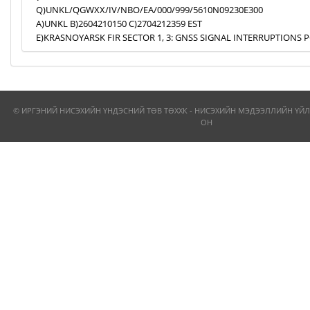
Q)UNKL/QGWXX/IV/NBO/EA/000/999/5610N09230E300
A)UNKL B)2604210150 C)2704212359 EST
E)KRASNOYARSK FIR SECTOR 1, 3: GNSS SIGNAL INTERRUPTIONS P
© ИРГЭНИЙ НИСЭХИЙН ҮНДЭСНИЙ ТӨВ ТӨХХК - НИСЭХИЙН МЭДЭЭЛЛИЙН ҮЙЛ
ОН