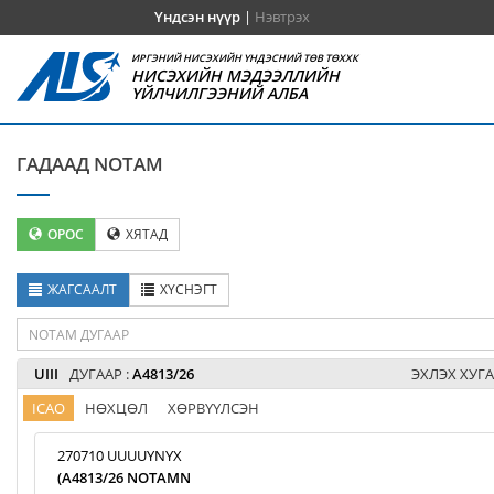
Үндсэн нүүр
|
Нэвтрэх
ИРГЭНИЙ НИСЭХИЙН ҮНДЭСНИЙ ТӨВ ТӨХХК
НИСЭХИЙН МЭДЭЭЛЛИЙН
ҮЙЛЧИЛГЭЭНИЙ АЛБА
ГАДААД NOTAM
ОРОС
ХЯТАД
ЖАГСААЛТ
ХҮСНЭГТ
UIII
ДУГААР :
A4813/26
ЭХЛЭХ ХУГА
ICAO
НӨХЦӨЛ
ХӨРВҮҮЛСЭН
270710 UUUUYNYX
(A4813/26 NOTAMN