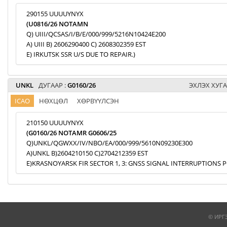
290155 UUUUYNYX
(U0816/26 NOTAMN
Q) UIII/QCSAS/I/B/E/000/999/5216N10424E200
A) UIII B) 2606290400 C) 2608302359 EST
E) IRKUTSK SSR U/S DUE TO REPAIR.)
UNKL
ДУГААР :
G0160/26
ЭХЛЭХ ХУГА
ICAO
НӨХЦӨЛ
ХӨРВҮҮЛСЭН
210150 UUUUYNYX
(G0160/26 NOTAMR G0606/25
Q)UNKL/QGWXX/IV/NBO/EA/000/999/5610N09230E300
A)UNKL B)2604210150 C)2704212359 EST
E)KRASNOYARSK FIR SECTOR 1, 3: GNSS SIGNAL INTERRUPTIONS P
© ИРГ