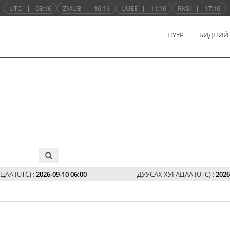
UTC
|
08:16
ZMUB
|
16:16
UUEE
|
11:16
RKSI
|
17:16
НҮҮР
БИДНИЙ
ЦАА (UTC) :
2026-09-10 06:00
ДУУСАХ ХУГАЦАА (UTC) :
2026