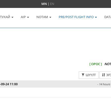
MN
|
EN
 ТУХАЙ
AIP
NOTAM
PRE/POST FLIGHT INFO
DAT
[ ОРОС ]
NOT
ШҮҮЛТ
ЭР
-09-24 11:00
- 14 hours 