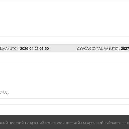
ЦАА (UTC) :
2026-04-21 01:50
ДУУСАХ ХУГАЦАА (UTC) :
2027
OSS.)
ЭНИЙ НИСЭХИЙН ҮНДЭСНИЙ ТӨВ ТӨХХК - НИСЭХИЙН МЭДЭЭЛЛИЙН ҮЙЛЧИЛГЭЭНИЙ