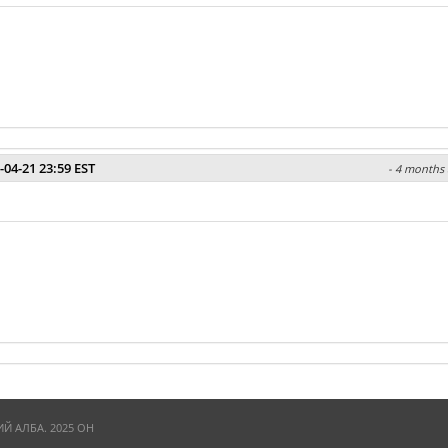
-04-21 23:59 EST
- 4 months 
 АЛБА. 2025 ОН