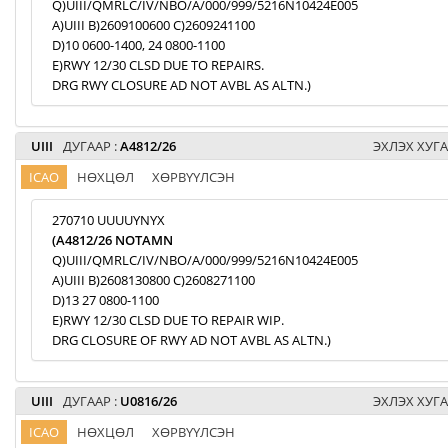
Q)UIII/QMRLC/IV/NBO/A/000/999/5216N10424E005
A)UIII B)2609100600 C)2609241100
D)10 0600-1400, 24 0800-1100
E)RWY 12/30 CLSD DUE TO REPAIRS.
DRG RWY CLOSURE AD NOT AVBL AS ALTN.)
UIII
ДУГААР :
A4812/26
ЭХЛЭХ ХУГА
ICAO
НӨХЦӨЛ
ХӨРВҮҮЛСЭН
270710 UUUUYNYX
(A4812/26 NOTAMN
Q)UIII/QMRLC/IV/NBO/A/000/999/5216N10424E005
A)UIII B)2608130800 C)2608271100
D)13 27 0800-1100
E)RWY 12/30 CLSD DUE TO REPAIR WIP.
DRG CLOSURE OF RWY AD NOT AVBL AS ALTN.)
UIII
ДУГААР :
U0816/26
ЭХЛЭХ ХУГА
ICAO
НӨХЦӨЛ
ХӨРВҮҮЛСЭН