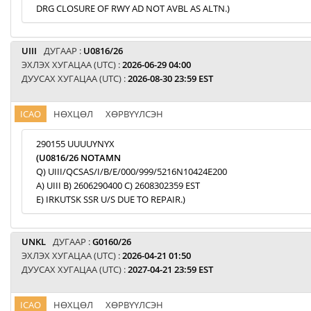
DRG CLOSURE OF RWY AD NOT AVBL AS ALTN.)
UIII
ДУГААР :
U0816/26
ЭХЛЭХ ХУГАЦАА (UTC) :
2026-06-29 04:00
ДУУСАХ ХУГАЦАА (UTC) :
2026-08-30 23:59 EST
ICAO
НӨХЦӨЛ
ХӨРВҮҮЛСЭН
290155 UUUUYNYX
(U0816/26 NOTAMN
Q) UIII/QCSAS/I/B/E/000/999/5216N10424E200
A) UIII B) 2606290400 C) 2608302359 EST
E) IRKUTSK SSR U/S DUE TO REPAIR.)
UNKL
ДУГААР :
G0160/26
ЭХЛЭХ ХУГАЦАА (UTC) :
2026-04-21 01:50
ДУУСАХ ХУГАЦАА (UTC) :
2027-04-21 23:59 EST
ICAO
НӨХЦӨЛ
ХӨРВҮҮЛСЭН