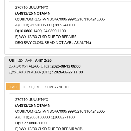
270710 UUUUYNYX
(A4813/26 NOTAMN
Q)UIII/QMRLC/IV/NBO/A/000/999/5216N10424E005
A)UIII B)2609100600 C)2609241100
D)10 0600-1400, 24 0800-1100
E)RWY 12/30 CLSD DUE TO REPAIRS.
DRG RWY CLOSURE AD NOT AVBL AS ALTN.)
UIII
ДУГААР :
A4812/26
ЭХЛЭХ ХУГАЦАА (UTC) :
2026-08-13 08:00
ДУУСАХ ХУГАЦАА (UTC) :
2026-08-27 11:00
ICAO
НӨХЦӨЛ
ХӨРВҮҮЛСЭН
270710 UUUUYNYX
(A4812/26 NOTAMN
Q)UIII/QMRLC/IV/NBO/A/000/999/5216N10424E005
A)UIII B)2608130800 C)2608271100
D)13 27 0800-1100
E)RWY 12/30 CLSD DUE TO REPAIR WIP.