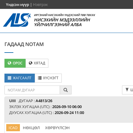
Үндсэн нүүр
|
Нэвтрэх
ИРГЭНИЙ НИСЭХИЙН ҮНДЭСНИЙ ТӨВ ТӨХХК
НИСЭХИЙН МЭДЭЭЛЛИЙН
ҮЙЛЧИЛГЭЭНИЙ АЛБА
ГАДААД NOTAM
ОРОС
ХЯТАД
ЖАГСААЛТ
ХҮСНЭГТ
Ш
UIII
ДУГААР :
A4813/26
ЭХЛЭХ ХУГАЦАА (UTC) :
2026-09-10 06:00
ДУУСАХ ХУГАЦАА (UTC) :
2026-09-24 11:00
ICAO
НӨХЦӨЛ
ХӨРВҮҮЛСЭН