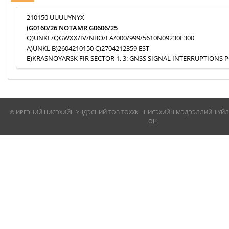
210150 UUUUYNYX
(G0160/26 NOTAMR G0606/25
Q)UNKL/QGWXX/IV/NBO/EA/000/999/5610N09230E300
A)UNKL B)2604210150 C)2704212359 EST
E)KRASNOYARSK FIR SECTOR 1, 3: GNSS SIGNAL INTERRUPTIONS P
© ИРГЭНИЙ НИСЭХИЙН ҮНДЭСНИЙ ТӨВ ТӨХХК - НИСЭХИЙН МЭДЭЭЛЛИЙН ҮЙЛ
ОН