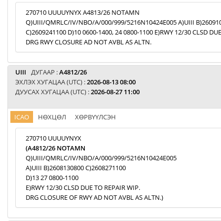
270710 UUUUYNYX A4813/26 NOTAMN
Q)UIII/QMRLC/IV/NBO/A/000/999/5216N10424E005 A)UIII B)26091
C)2609241100 D)10 0600-1400, 24 0800-1100 E)RWY 12/30 CLSD DU
DRG RWY CLOSURE AD NOT AVBL AS ALTN.
UIII
ДУГААР :
A4812/26
ЭХЛЭХ ХУГАЦАА (UTC) :
2026-08-13 08:00
ДУУСАХ ХУГАЦАА (UTC) :
2026-08-27 11:00
ICAO
НӨХЦӨЛ
ХӨРВҮҮЛСЭН
270710 UUUUYNYX
(A4812/26 NOTAMN
Q)UIII/QMRLC/IV/NBO/A/000/999/5216N10424E005
A)UIII B)2608130800 C)2608271100
D)13 27 0800-1100
E)RWY 12/30 CLSD DUE TO REPAIR WIP.
DRG CLOSURE OF RWY AD NOT AVBL AS ALTN.)