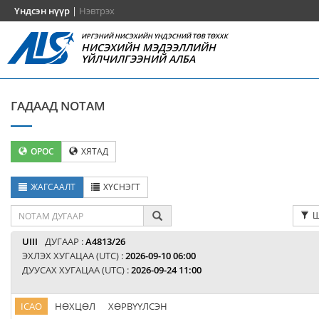
Үндсэн нүүр
|
Нэвтрэх
ИРГЭНИЙ НИСЭХИЙН ҮНДЭСНИЙ ТӨВ ТӨХХК
НИСЭХИЙН МЭДЭЭЛЛИЙН
ҮЙЛЧИЛГЭЭНИЙ АЛБА
ГАДААД NOTAM
ОРОС
ХЯТАД
ЖАГСААЛТ
ХҮСНЭГТ
Ш
UIII
ДУГААР :
A4813/26
ЭХЛЭХ ХУГАЦАА (UTC) :
2026-09-10 06:00
ДУУСАХ ХУГАЦАА (UTC) :
2026-09-24 11:00
ICAO
НӨХЦӨЛ
ХӨРВҮҮЛСЭН