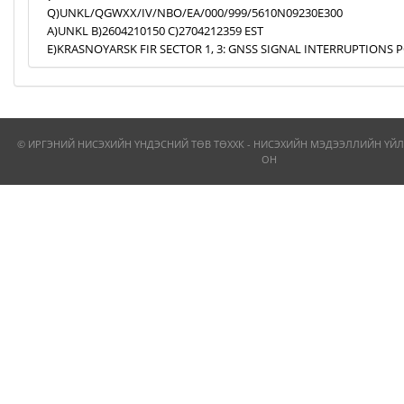
Q)UNKL/QGWXX/IV/NBO/EA/000/999/5610N09230E300
A)UNKL B)2604210150 C)2704212359 EST
E)KRASNOYARSK FIR SECTOR 1, 3: GNSS SIGNAL INTERRUPTIONS P
© ИРГЭНИЙ НИСЭХИЙН ҮНДЭСНИЙ ТӨВ ТӨХХК - НИСЭХИЙН МЭДЭЭЛЛИЙН ҮЙЛ
ОН