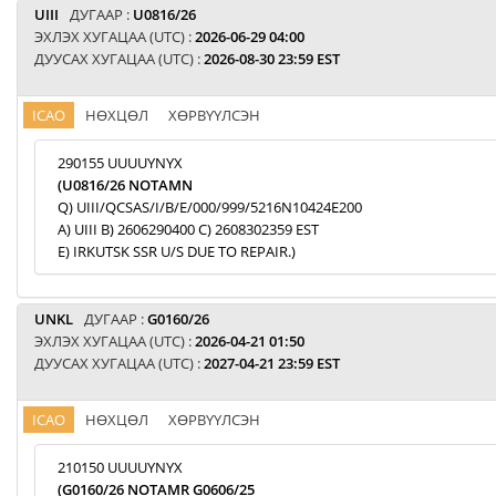
UIII
ДУГААР :
U0816/26
ЭХЛЭХ ХУГАЦАА (UTC) :
2026-06-29 04:00
ДУУСАХ ХУГАЦАА (UTC) :
2026-08-30 23:59 EST
ICAO
НӨХЦӨЛ
ХӨРВҮҮЛСЭН
290155 UUUUYNYX
(U0816/26 NOTAMN
Q) UIII/QCSAS/I/B/E/000/999/5216N10424E200
A) UIII B) 2606290400 C) 2608302359 EST
E) IRKUTSK SSR U/S DUE TO REPAIR.)
UNKL
ДУГААР :
G0160/26
ЭХЛЭХ ХУГАЦАА (UTC) :
2026-04-21 01:50
ДУУСАХ ХУГАЦАА (UTC) :
2027-04-21 23:59 EST
ICAO
НӨХЦӨЛ
ХӨРВҮҮЛСЭН
210150 UUUUYNYX
(G0160/26 NOTAMR G0606/25