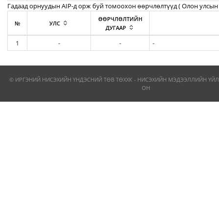
Гадаад орнуудын AIP-д орж буй томоохон өөрчлөлтүүд ( Олон улсын 
ӨӨРЧЛӨЛТИЙН
№
УЛС
ДУГААР
1
-
-
-
© ИРГЭНИЙ НИСЭХИЙН ҮНДЭСНИЙ ТӨВ ТӨХХК - НИСЭХИЙН МЭДЭЭЛЛИЙН ҮЙЛ
ОН