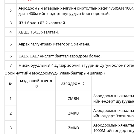
Аэродромын агаарын хөлгийн ойртолтын хэсэг 475056N 106422
2
дээш 400м-ийн өндөрт шувуудын бөөгнөрөлтэй.
3
ЯЗ 1 болон ЯЗ 2 хаалттай.
4
ХБШЗ 15/33 хаалттай.
5
Аврах гал унтраах категори 5 хангана.
6
UAL6, UAL7 нислэгт бэлтгэл аэродром болно.
7
Нисэх буудлын 3, 4 дүгээр зорчигч гүүрний дугуй болон пот
Орон нутгийн аэродромууд ( Улаанбаатарын цагаар )
МЭДЭЭНИЙ ТӨРӨЛ
№
АЭРОДРОМ
Аэродромын хяналтын
1
ZMBN
ийн өндөрт шувуудын
Аэродромын хяналтын
2
ZMKB
ийн өндөрт Зэвэн хи
Аэродромын хяналтын
3
ZMKD
1000М-ийн өндөрт шу