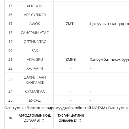
15
ХОЛБОО
-
-
16
AFS СҮЛЖЭЭ
-
-
17
AWOS
ZMTL
Цаг уурын станцад гэ
18
САНСРЫН УТАС
-
-
19
ОПТИК УТАС
-
-
20
FAX
-
-
21
АПА/GPU
ZMKB
Ханбумбат нисэх бууд
22
ХАЛААГЧ
-
-
ЦАХИЛГААН
23
-
-
ХАНГАМЖ
24
СУМАЛГАА
-
-
25
БУСАД
-
-
Олон улсын бэлтгэл аэродромуудтай холбоотой NOTAM ( Oлон улсын
АЭРОДРОМЫН КОД,
ТУСГАЙ ЦАГИЙН
№
ДУГААР A)
ХУВААРЬ D)