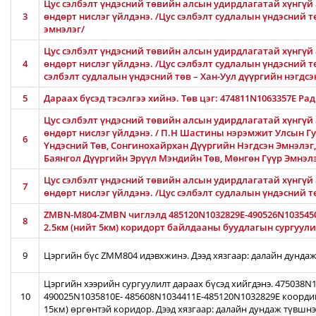
Цус сэлбэлт үндэсний төвийн алсын удирдлагатай хүнгүй 
3
өндөрт нислэг үйлдэнэ. /Цус сэлбэлт судлалын үндэсний 
эмнэлэг/
Цус сэлбэлт үндэсний төвийн алсын удирдлагатай хүнгүй 
4
өндөрт нислэг үйлдэнэ. /Цус сэлбэлт судлалын үндэсний тө
сэлбэлт судлалын үндэсний төв – Хан-Уул дүүргийн нэгдсэ
5
Дараах бүсэд тэсэлгээ хийнэ. Төв цэг: 474811N1063357E Ра
Цус сэлбэлт үндэсний төвийн алсын удирдлагатай хүнгүй 
өндөрт нислэг үйлдэнэ. / П.Н Шастины нэрэмжит Улсын Гу
6
Үндэсний Төв, Сонгинохайрхан Дүүргийн Нэгдсэн Эмнэлэг
Баянгол Дүүргийн Эрүүл Мэндийн Төв, Мөнгөн Гүүр Эмнэл
Цус сэлбэлт үндэсний төвийн алсын удирдлагатай хүнгүй 
7
өндөрт нислэг үйлдэнэ. /Цус сэлбэлт судлалын үндэсний 
ZMBN-M804-ZMBN чиглэлд 485120N1032829E-490526N103545
8
2.5км (нийт 5км) коридорт байлдааны буудлагын сургуулил
9
Цэргийн бүс ZMM804 идэвхжинэ. Дээд хязгаар: далайн дундаж
Цэргийн хээрийн сургуулилт дараах бүсэд хийгдэнэ. 475038
10
490025N1035810E- 485608N1034411E-485120N1032829E коорди
15км) өргөнтэй коридор. Дээд хязгаар: далайн дундаж түвшн