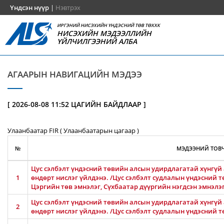
Үндсэн нүүр
|
Нэвтрэх
ИРГЭНИЙ НИСЭХИЙН ҮНДЭСНИЙ ТӨВ ТӨХХК
НИСЭХИЙН МЭДЭЭЛЛИЙН
ҮЙЛЧИЛГЭЭНИЙ АЛБА
АГААРЫН НАВИГАЦИЙН МЭДЭЭ
[ 2026-08-08 11:52 ЦАГИЙН БАЙДЛААР ]
Улаанбаатар FIR ( Улаанбаатарын цагаар )
№
МЭДЭЭНИЙ ТОВЧ
Цус сэлбэлт үндэсний төвийн алсын удирдлагатай хүнгүй 
1
өндөрт нислэг үйлдэнэ. /Цус сэлбэлт судлалын үндэсний т
Цэргийн төв эмнэлэг, Сүхбаатар дүүргийн нэгдсэн эмнэлэ
Цус сэлбэлт үндэсний төвийн алсын удирдлагатай хүнгүй 
2
өндөрт нислэг үйлдэнэ. /Цус сэлбэлт судлалын үндэсний т