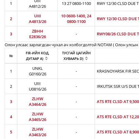
UIII
1
13 27 0800-1100
RWY 12/30 CLSD DUE 
A4812/26
UIII
10 0600-1400, 24
2
RWY 12/30 CLSD DUE 
A4813/26
0800-1100
ZBHH
3
-
RWY08/26 CLSD DUE T
E2836/26
Олон улсаас зарлагдсан чухал ач холбогдолтой NOTAM ( Олон улсын 
FIR-ИЙН КОД,
ТУСГАЙ ЦАГИЙН
№
ДУГААР A)
ХУВААРЬ D)
UNKL
1
-
KRASNOYARSK FIR SEC
G0160/26
UIII
2
-
IRKUTSK SSR U/S DUE 
U0816/26
ZLHW
3
-
ATS RTE CLSD AT 9,50
A3464/26
ZLHW
4
-
ATS RTE CLSD AT 12,2
A3465/26
ZLHW
5
-
ATS RTE CLSD AT 8,90
A3463/26