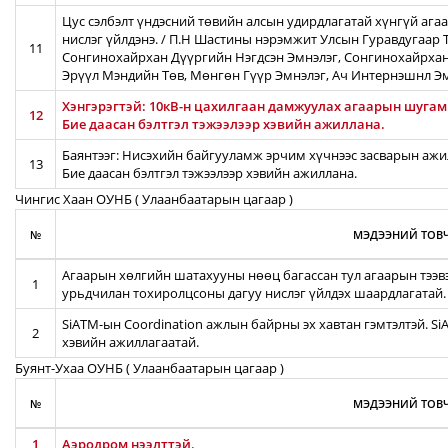
Цус сэлбэлт үндэсний төвийн алсын удирдлагатай хүнгүй ага
нислэг үйлдэнэ. / П.Н Шастины нэрэмжит Улсын Гуравдугаар Т
11
Сонгинохайрхан Дүүргийн Нэгдсэн Эмнэлэг, Сонгинохайрхан
Эрүүл Мэндийн Төв, Мөнгөн Гүүр Эмнэлэг, Ач Интернэшнл Э
Хэнгэрэгтэй: 10кВ-н цахилгаан дамжуулах агаарын шугамын
12
Бие даасан бэлтгэл тэжээлээр хэвийн ажиллана.
Баянтээг: Нисэхийн байгууламж эрчим хүчнээс засварын ажил
13
Бие даасан бэлтгэл тэжээлээр хэвийн ажиллана.
Чингис Хаан ОУНБ ( Улаанбаатарын цагаар )
№
МЭДЭЭНИЙ ТОВЧ
Агаарын хөлгийн шатахууны нөөц багассан тул агаарын тээв
1
урьдчилан тохиролцсоны дагуу нислэг үйлдэх шаардлагатай.
SiATM-ын Coordination ажлын байрны эх хавтан гэмтэлтэй. S
2
хэвийн ажиллагаатай.
Буянт-Ухаа ОУНБ ( Улаанбаатарын цагаар )
№
МЭДЭЭНИЙ ТОВЧ
1
Аэродром нээлттэй.