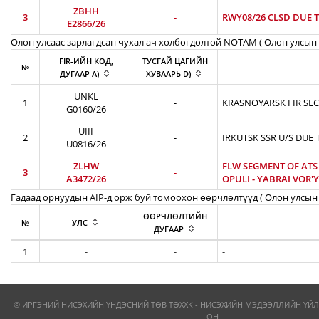
ZBHH
3
-
RWY08/26 CLSD DUE T
E2866/26
Олон улсаас зарлагдсан чухал ач холбогдолтой NOTAM ( Олон улсын 
FIR-ИЙН КОД,
ТУСГАЙ ЦАГИЙН
№
ДУГААР A)
ХУВААРЬ D)
UNKL
1
-
KRASNOYARSK FIR SEC
G0160/26
UIII
2
-
IRKUTSK SSR U/S DUE 
U0816/26
ZLHW
FLW SEGMENT OF ATS R
3
-
A3472/26
OPULI - YABRAI VOR'YB
Гадаад орнуудын AIP-д орж буй томоохон өөрчлөлтүүд ( Олон улсын 
ӨӨРЧЛӨЛТИЙН
№
УЛС
ДУГААР
1
-
-
-
© ИРГЭНИЙ НИСЭХИЙН ҮНДЭСНИЙ ТӨВ ТӨХХК - НИСЭХИЙН МЭДЭЭЛЛИЙН ҮЙЛ
ОН