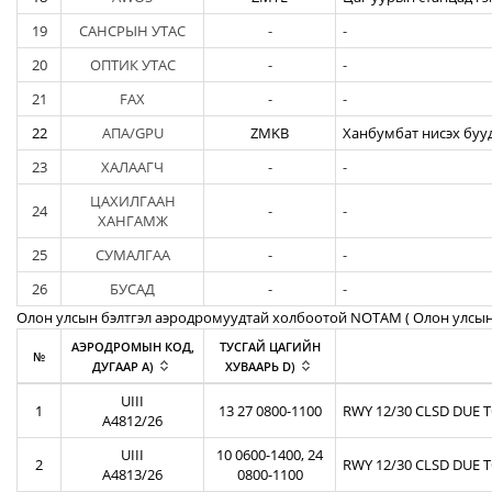
19
САНСРЫН УТАС
-
-
20
ОПТИК УТАС
-
-
21
FAX
-
-
22
АПА/GPU
ZMKB
Ханбумбат нисэх бууд
23
ХАЛААГЧ
-
-
ЦАХИЛГААН
24
-
-
ХАНГАМЖ
25
СУМАЛГАА
-
-
26
БУСАД
-
-
Олон улсын бэлтгэл аэродромуудтай холбоотой NOTAM ( Oлон улсын
АЭРОДРОМЫН КОД,
ТУСГАЙ ЦАГИЙН
№
ДУГААР A)
ХУВААРЬ D)
UIII
1
13 27 0800-1100
RWY 12/30 CLSD DUE 
A4812/26
UIII
10 0600-1400, 24
2
RWY 12/30 CLSD DUE 
A4813/26
0800-1100