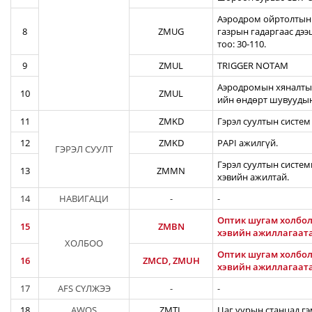
Аэродром ойртолтын б
8
ZMUG
газрын гадаргаас дэ
тоо: 30-110.
9
ZMUL
TRIGGER NOTAM
Аэродромын хяналтын
10
ZMUL
ийн өндөрт шувуудын
11
ZMKD
Гэрэл суултын систем
12
ZMKD
PAPI ажилгүй.
ГЭРЭЛ СУУЛТ
Гэрэл суултын систем
13
ZMMN
хэвийн ажилтай.
14
НАВИГАЦИ
-
-
Оптик шугам холбол
15
ZMBN
хэвийн ажиллагаат
ХОЛБОО
Оптик шугам холбол
16
ZMCD, ZMUH
хэвийн ажиллагаат
17
AFS СҮЛЖЭЭ
-
-
18
AWOS
ZMTL
Цаг уурын станцад гэ