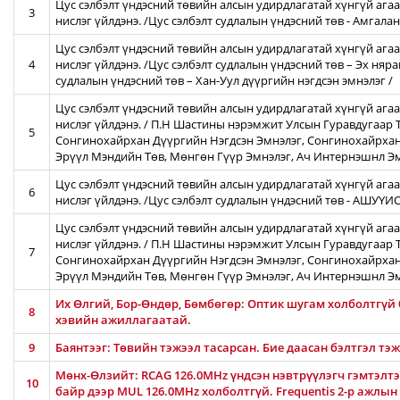
Цус сэлбэлт үндэсний төвийн алсын удирдлагатай хүнгүй агаа
3
нислэг үйлдэнэ. /Цус сэлбэлт судлалын үндэсний төв - Амгал
Цус сэлбэлт үндэсний төвийн алсын удирдлагатай хүнгүй агаа
4
нислэг үйлдэнэ. /Цус сэлбэлт судлалын үндэсний төв – Эх няра
судлалын үндэсний төв – Хан-Уул дүүргийн нэгдсэн эмнэлэг /
Цус сэлбэлт үндэсний төвийн алсын удирдлагатай хүнгүй ага
нислэг үйлдэнэ. / П.Н Шастины нэрэмжит Улсын Гуравдугаар Т
5
Сонгинохайрхан Дүүргийн Нэгдсэн Эмнэлэг, Сонгинохайрхан
Эрүүл Мэндийн Төв, Мөнгөн Гүүр Эмнэлэг, Ач Интернэшнл Э
Цус сэлбэлт үндэсний төвийн алсын удирдлагатай хүнгүй агаа
6
нислэг үйлдэнэ. /Цус сэлбэлт судлалын үндэсний төв - АШУҮ
Цус сэлбэлт үндэсний төвийн алсын удирдлагатай хүнгүй ага
нислэг үйлдэнэ. / П.Н Шастины нэрэмжит Улсын Гуравдугаар Т
7
Сонгинохайрхан Дүүргийн Нэгдсэн Эмнэлэг, Сонгинохайрхан
Эрүүл Мэндийн Төв, Мөнгөн Гүүр Эмнэлэг, Ач Интернэшнл Э
Их Өлгий, Бор-Өндөр, Бөмбөгөр: Оптик шугам холболтгүй
8
хэвийн ажиллагаатай.
9
Баянтээг: Төвийн тэжээл тасарсан. Бие даасан бэлтгэл тэ
Мөнх-Өлзийт: RCAG 126.0MHz үндсэн нэвтрүүлэгч гэмтэлтэй
10
байр дээр MUL 126.0MHz холболтгүй. Frequentis 2-р ажлын