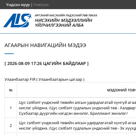
Үндсэн нүүр
|
Нэвтрэх
ИРГЭНИЙ НИСЭХИЙН ҮНДЭСНИЙ ТӨВ ТӨХХК
НИСЭХИЙН МЭДЭЭЛЛИЙН
ҮЙЛЧИЛГЭЭНИЙ АЛБА
АГААРЫН НАВИГАЦИЙН МЭДЭЭ
[ 2026-08-09 17:26 ЦАГИЙН БАЙДЛААР ]
Улаанбаатар FIR ( Улаанбаатарын цагаар )
№
МЭДЭЭНИЙ ТОВЧ
Цус сэлбэлт үндэсний төвийн алсын удирдлагатай хүнгүй агаа
1
нислэг үйлдэнэ. /Цус сэлбэлт судлалын үндэсний төв - Халдва
Сүхбаатар дүүргийн нэгдсэн эмнэлэг, Бриллиант эмнэлэг/
Цус сэлбэлт үндэсний төвийн алсын удирдлагатай хүнгүй агаа
2
нислэг үйлдэнэ. /Цус сэлбэлт судлалын үндэсний төв - Эх хүү