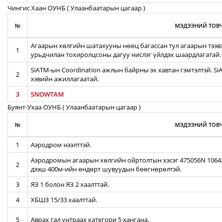
Чингис Хаан ОУНБ ( Улаанбаатарын цагаар )
№
МЭДЭЭНИЙ ТОВЧ
Агаарын хөлгийн шатахууны нөөц багассан тул агаарын тээв
1
урьдчилан тохиролцсоны дагуу нислэг үйлдэх шаардлагатай.
SiATM-ын Coordination ажлын байрны эх хавтан гэмтэлтэй. S
2
хэвийн ажиллагаатай.
3
SNOWTAM
Буянт-Ухаа ОУНБ ( Улаанбаатарын цагаар )
№
МЭДЭЭНИЙ ТОВЧ
1
Аэродром нээлттэй.
Аэродромын агаарын хөлгийн ойртолтын хэсэг 475056N 106422
2
дээш 400м-ийн өндөрт шувуудын бөөгнөрөлтэй.
3
ЯЗ 1 болон ЯЗ 2 хаалттай.
4
ХБШЗ 15/33 хаалттай.
5
Аврах гал унтраах категори 5 хангана.