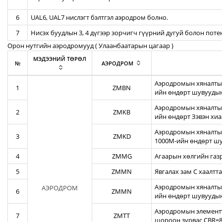
6
UAL6, UAL7 нислэгт бэлтгэл аэродром болно.
7
Нисэх буудлын 3, 4 дүгээр зорчигч гүүрний дугуй болон пот
Орон нутгийн аэродромууд ( Улаанбаатарын цагаар )
МЭДЭЭНИЙ ТӨРӨЛ
№
АЭРОДРОМ
Аэродромын хяналтын
1
ZMBN
ийн өндөрт шувуудын
Аэродромын хяналтын
2
ZMKB
ийн өндөрт Зэвэн хи
Аэродромын хяналтын
3
ZMKD
1000М-ийн өндөрт шу
4
ZMMG
Агаарын хөлгийн газ
5
ZMMN
Явгалах зам С хаалтта
Аэродромын хяналтын
АЭРОДРОМ
6
ZMMN
ийн өндөрт шувуудын
Аэродромын элементү
7
ZMTT
шороон зурвас CBR=82