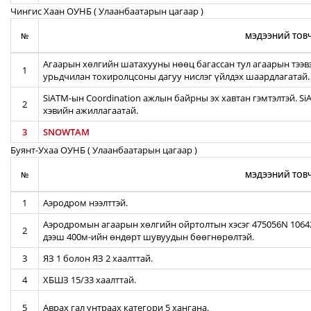
Чингис Хаан ОУНБ ( Улаанбаатарын цагаар )
№
МЭДЭЭНИЙ ТОВЧ
Агаарын хөлгийн шатахууны нөөц багассан тул агаарын тээв
1
урьдчилан тохиролцсоны дагуу нислэг үйлдэх шаардлагатай.
SiATM-ын Coordination ажлын байрны эх хавтан гэмтэлтэй. S
2
хэвийн ажиллагаатай.
3
SNOWTAM
Буянт-Ухаа ОУНБ ( Улаанбаатарын цагаар )
№
МЭДЭЭНИЙ ТОВЧ
1
Аэродром нээлттэй.
Аэродромын агаарын хөлгийн ойртолтын хэсэг 475056N 106422
2
дээш 400м-ийн өндөрт шувуудын бөөгнөрөлтэй.
3
ЯЗ 1 болон ЯЗ 2 хаалттай.
4
ХБШЗ 15/33 хаалттай.
5
Аврах гал унтраах категори 5 хангана.