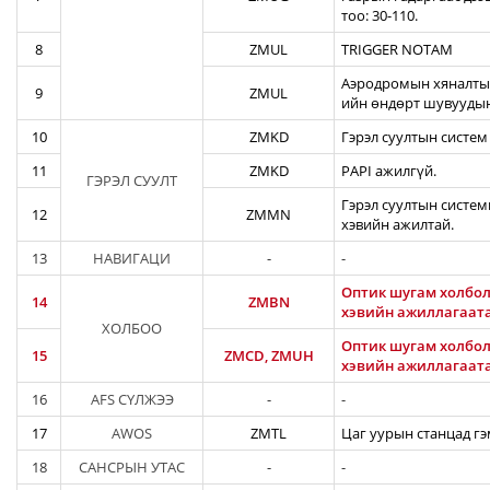
тоо: 30-110.
8
ZMUL
TRIGGER NOTAM
Аэродромын хяналтын
9
ZMUL
ийн өндөрт шувуудын
10
ZMKD
Гэрэл суултын систем
11
ZMKD
PAPI ажилгүй.
ГЭРЭЛ СУУЛТ
Гэрэл суултын систем
12
ZMMN
хэвийн ажилтай.
13
НАВИГАЦИ
-
-
Оптик шугам холбол
14
ZMBN
хэвийн ажиллагаат
ХОЛБОО
Оптик шугам холбол
15
ZMCD, ZMUH
хэвийн ажиллагаат
16
AFS СҮЛЖЭЭ
-
-
17
AWOS
ZMTL
Цаг уурын станцад гэ
18
САНСРЫН УТАС
-
-