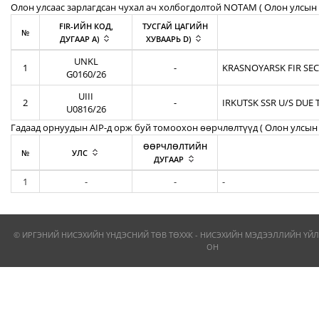
Олон улсаас зарлагдсан чухал ач холбогдолтой NOTAM ( Олон улсын 
FIR-ИЙН КОД,
ТУСГАЙ ЦАГИЙН
№
ДУГААР A)
ХУВААРЬ D)
UNKL
1
-
KRASNOYARSK FIR SEC
G0160/26
UIII
2
-
IRKUTSK SSR U/S DUE 
U0816/26
Гадаад орнуудын AIP-д орж буй томоохон өөрчлөлтүүд ( Олон улсын 
ӨӨРЧЛӨЛТИЙН
№
УЛС
ДУГААР
1
-
-
-
© ИРГЭНИЙ НИСЭХИЙН ҮНДЭСНИЙ ТӨВ ТӨХХК - НИСЭХИЙН МЭДЭЭЛЛИЙН ҮЙЛ
ОН