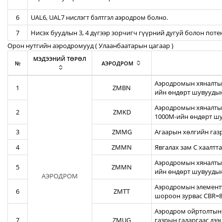
6
UAL6, UAL7 нислэгт бэлтгэл аэродром болно.
7
Нисэх буудлын 3, 4 дүгээр зорчигч гүүрний дугуй болон пот
Орон нутгийн аэродромууд ( Улаанбаатарын цагаар )
МЭДЭЭНИЙ ТӨРӨЛ
№
АЭРОДРОМ
Аэродромын хяналтын
1
ZMBN
ийн өндөрт шувуудын
Аэродромын хяналтын
2
ZMKD
1000М-ийн өндөрт шу
3
ZMMG
Агаарын хөлгийн газ
4
ZMMN
Явгалах зам С хаалтта
Аэродромын хяналтын
5
ZMMN
ийн өндөрт шувуудын
АЭРОДРОМ
Аэродромын элементү
6
ZMTT
шороон зурвас CBR=82
Аэродром ойртолтын б
7
ZMUG
газрын гадаргаас дэ