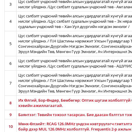
Цус сэлбэлт үндэсний төвийн алсын удирдлагатай хүнгүй агаа
3
нислэг үйлдэнэ. /Цус сэлбэлт судлалын үндэсний төв - Амгал
Цус сэлбэлт үндэсний төвийн алсын удирдлагатай хүнгүй агаа
4
нислэг үйлдэнэ. /Цус сэлбэлт судлалын үндэсний төв – Эх няра
судлалын үндэсний төв – Хан-Уул дүүргийн нэгдсэн эмнэлэг /
Цус сэлбэлт үндэсний төвийн алсын удирдлагатай хүнгүй ага
нислэг үйлдэнэ. / П.Н Шастины нэрэмжит Улсын Гуравдугаар Т
5
Сонгинохайрхан Дүүргийн Нэгдсэн Эмнэлэг, Сонгинохайрхан
Эрүүл Мэндийн Төв, Мөнгөн Гүүр Эмнэлэг, Ач Интернэшнл Э
Цус сэлбэлт үндэсний төвийн алсын удирдлагатай хүнгүй агаа
6
нислэг үйлдэнэ. /Цус сэлбэлт судлалын үндэсний төв - АШУҮ
Цус сэлбэлт үндэсний төвийн алсын удирдлагатай хүнгүй ага
нислэг үйлдэнэ. / П.Н Шастины нэрэмжит Улсын Гуравдугаар Т
7
Сонгинохайрхан Дүүргийн Нэгдсэн Эмнэлэг, Сонгинохайрхан
Эрүүл Мэндийн Төв, Мөнгөн Гүүр Эмнэлэг, Ач Интернэшнл Э
Их Өлгий, Бор-Өндөр, Бөмбөгөр: Оптик шугам холболтгүй
8
хэвийн ажиллагаатай.
9
Баянтээг: Төвийн тэжээл тасарсан. Бие даасан бэлтгэл тэ
Мөнх-Өлзийт: RCAG 126.0MHz үндсэн нэвтрүүлэгч гэмтэлтэй
10
байр дээр MUL 126.0MHz холболтгүй. Frequentis 2-р ажлын