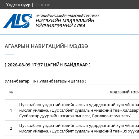
Үндсэн нүүр
|
Нэвтрэх
ИРГЭНИЙ НИСЭХИЙН ҮНДЭСНИЙ ТӨВ ТӨХХК
НИСЭХИЙН МЭДЭЭЛЛИЙН
ҮЙЛЧИЛГЭЭНИЙ АЛБА
АГААРЫН НАВИГАЦИЙН МЭДЭЭ
[ 2026-08-09 17:37 ЦАГИЙН БАЙДЛААР ]
Улаанбаатар FIR ( Улаанбаатарын цагаар )
№
МЭДЭЭНИЙ ТОВЧ
Цус сэлбэлт үндэсний төвийн алсын удирдлагатай хүнгүй агаа
1
нислэг үйлдэнэ. /Цус сэлбэлт судлалын үндэсний төв - Халдва
Сүхбаатар дүүргийн нэгдсэн эмнэлэг, Бриллиант эмнэлэг/
Цус сэлбэлт үндэсний төвийн алсын удирдлагатай хүнгүй агаа
2
нислэг үйлдэнэ. /Цус сэлбэлт судлалын үндэсний төв - Эх хүү