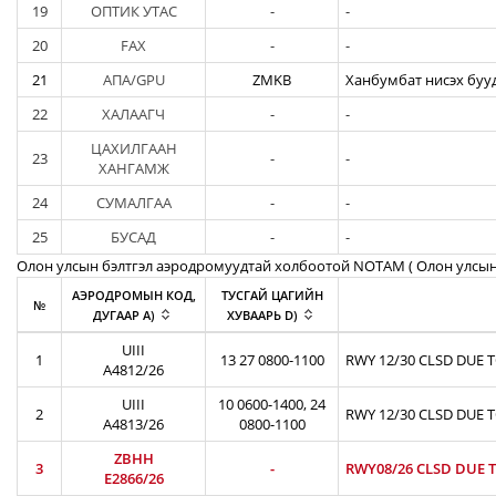
19
ОПТИК УТАС
-
-
20
FAX
-
-
21
АПА/GPU
ZMKB
Ханбумбат нисэх бууд
22
ХАЛААГЧ
-
-
ЦАХИЛГААН
23
-
-
ХАНГАМЖ
24
СУМАЛГАА
-
-
25
БУСАД
-
-
Олон улсын бэлтгэл аэродромуудтай холбоотой NOTAM ( Oлон улсын
АЭРОДРОМЫН КОД,
ТУСГАЙ ЦАГИЙН
№
ДУГААР A)
ХУВААРЬ D)
UIII
1
13 27 0800-1100
RWY 12/30 CLSD DUE 
A4812/26
UIII
10 0600-1400, 24
2
RWY 12/30 CLSD DUE 
A4813/26
0800-1100
ZBHH
3
-
RWY08/26 CLSD DUE T
E2866/26