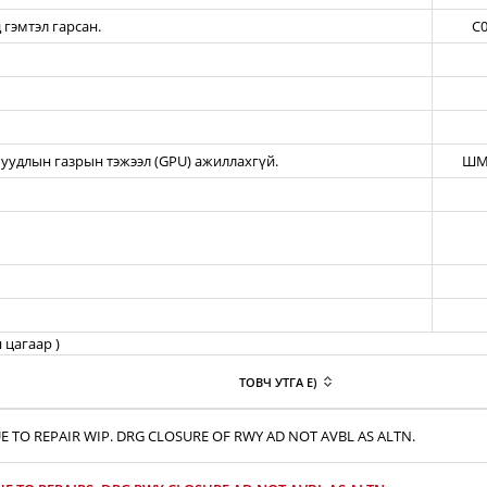
 гэмтэл гарсан.
C0
уудлын газрын тэжээл (GPU) ажиллахгүй.
ШМ
 цагаар )
ТОВЧ УТГА E)
E TO REPAIR WIP. DRG CLOSURE OF RWY AD NOT AVBL AS ALTN.