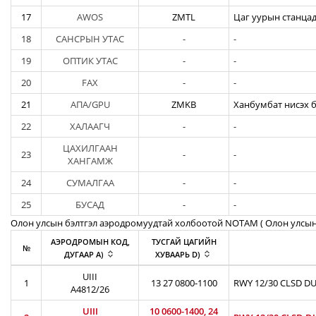
17
AWOS
ZMTL
Цаг уурын станцад
18
САНСРЫН УТАС
-
-
19
ОПТИК УТАС
-
-
20
FAX
-
-
21
АПА/GPU
ZMKB
Ханбумбат нисэх б
22
ХАЛААГЧ
-
-
ЦАХИЛГААН
23
-
-
ХАНГАМЖ
24
СУМАЛГАА
-
-
25
БУСАД
-
-
Олон улсын бэлтгэл аэродромуудтай холбоотой NOTAM ( Oлон улсын
АЭРОДРОМЫН КОД,
ТУСГАЙ ЦАГИЙН
№
ДУГААР A)
ХУВААРЬ D)
UIII
1
13 27 0800-1100
RWY 12/30 CLSD DU
A4812/26
UIII
10 0600-1400, 24