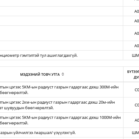
A0
A0
A0
A0
енциометр гэмтэлтэй тул ашиглагдахгүй.
ШМ
БҮТЭЭ
МЭДЭЭНИЙ ТОВЧ УТГА
ДУ
тын цэгээс 5КМ-ын радиуст газрын гадаргаас дээш 300М-ийн
C0
бөөгнөрөлтэй.
ын цэгээс 2км-ын радиуст газрын гадаргаас дээш 20м-ийн
C0
зат шувуудын бөөгнөрөлтэй.
тын цэгээс 5КМ-ын радиуст газрын гадаргаас дээш 1000М-ийн
A0
бөөгнөрөлтэй.
азрын үйлчилгээ /маршал/ үзүүлэхгүй.
ШМ