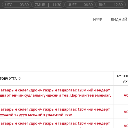
UTC
|
03:30
ZMUB
|
11:30
UUEE
|
06:30
RKSI
|
12:30
НҮҮР
БИДНИЙ
БҮТЭЭ
ТОВЧ УТГА
ДУ
агаарын хөлөг /дрон/- газрын гадаргаас 120м -ийн өндөрт
лдварт өвчин судлалын үндэсний төв, Цэргийн төв эмнэлэг,
A0
агаарын хөлөг /дрон/- газрын гадаргаас 120м -ийн өндөрт
A0
 хүүхдийн эрүүл мэндийн үндэсний төв/
агаарын хөлөг /дрон/- газрын гадаргаас 120м -ийн өндөрт
A0