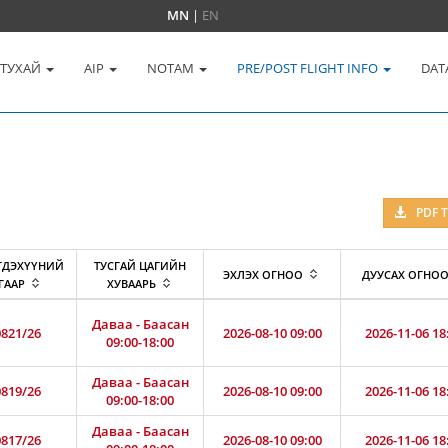
MN
|
EN
 ТУХАЙ
AIP
NOTAM
PRE/POST FLIGHT INFO
DAT
PDF 
ГДЭХҮҮНИЙ
ТУСГАЙ ЦАГИЙН
ЭХЛЭХ ОГНОО
ДУУСАХ ОГНО
ГААР
ХУВААРЬ
Даваа - Баасан
821/26
2026-08-10 09:00
2026-11-06 18
09:00-18:00
Даваа - Баасан
819/26
2026-08-10 09:00
2026-11-06 18
09:00-18:00
Даваа - Баасан
817/26
2026-08-10 09:00
2026-11-06 18