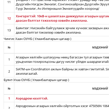
11
Дүүргийн Нэгдсэн Эмнэлэг, Сонгинохайрхан Дүүргийн Эрүүл
Гүүр Эмнэлэг, Ач Интернэшнл Эмнэлгүүдийн хооронд/
Хэнгэрэгтэй: 10кВ-н цахилгаан дамжуулах агаарын шугамы
12
даасан бэлтгэл тэжээлээр хэвийн ажиллана.
Баянтээг: Нисэхийн байгууламж эрчим хүчнээс засварын ажил
13
даасан бэлтгэл тэжээлээр хэвийн ажиллана.
Чингис Хаан ОУНБ ( Улаанбаатарын цагаар )
№
МЭДЭЭНИЙ 
Агаарын хөлгийн шатахууны нөөц багассан тул агаарын тээв
1
урьдчилан тохиролцсоны дагуу нислэг үйлдэх шаардлагатай
SiATM-ын Coordination ажлын байрны эх хавтан гэмтэлтэй. S
2
ажиллагаатай.
Буянт-Ухаа ОУНБ ( Улаанбаатарын цагаар )
№
МЭДЭЭНИЙ 
1
Аэродром нээлттэй.
Аэродромын агаарын хөлгийн ойртолтын хэсэг 475056N 10642
2