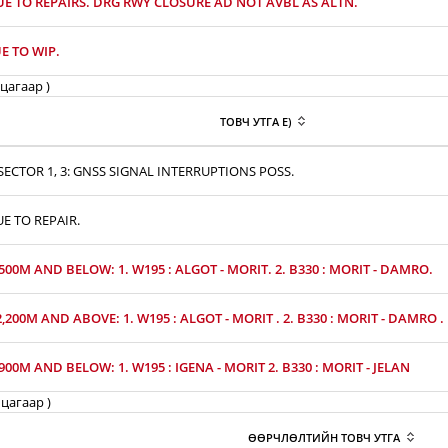
UE TO REPAIRS. DRG RWY CLOSURE AD NOT AVBL AS ALTN.
E TO WIP.
цагаар )
ТОВЧ УТГА E)
ECTOR 1, 3: GNSS SIGNAL INTERRUPTIONS POSS.
UE TO REPAIR.
,500M AND BELOW: 1. W195 : ALGOT - MORIT. 2. B330 : MORIT - DAMRO.
2,200M AND ABOVE: 1. W195 : ALGOT - MORIT . 2. B330 : MORIT - DAMRO .
,900M AND BELOW: 1. W195 : IGENA - MORIT 2. B330 : MORIT - JELAN
цагаар )
ӨӨРЧЛӨЛТИЙН ТОВЧ УТГА