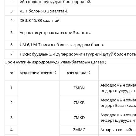
ийн өндөрт шувуудын бөөгнөрөлтэй.
3
ЯЗ 1 болон ЯЗ 2 хаалттай.
4
ХБШЗ 15/33 хаалттай.
5
Аврах гал унтраах категори 5 хангана.
6
UAL6, UAL7 нислэгт бэлтгэл аэродром болно.
7
Нисэх буудлын 3, 4 дүгээр зорчигч гүүрний дугуй болон пот
Орон нутгийн аэродромууд ( Улаанбаатарын цагаар )
№
МЭДЭЭНИЙ ТӨРӨЛ
АЭРОДРОМ
Аэродромын хянал
1
ZMBN
өндөрт шувуудын 
Аэродромын хяналт
2
ZMKB
өндөрт Зэвэн хиа
Аэродромын хянал
3
ZMKD
өндөрт шувуудын 
4
ZMMG
Агаарын хөлгийн г