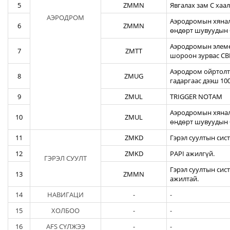
5
ZMMN
Явгалах зам С хаал
АЭРОДРОМ
Аэродромын хяналт
6
ZMMN
өндөрт шувуудын 
Аэродромын элеме
7
ZMTT
шороон зурвас CBR
Аэродром ойртолты
8
ZMUG
гадаргаас дээш 10
9
ZMUL
TRIGGER NOTAM
Аэродромын хянал
10
ZMUL
өндөрт шувуудын 
11
ZMKD
Гэрэл суултын сис
12
ZMKD
PAPI ажилгүй.
ГЭРЭЛ СУУЛТ
Гэрэл суултын сис
13
ZMMN
ажилтай.
14
НАВИГАЦИ
-
-
15
ХОЛБОО
-
-
16
AFS СҮЛЖЭЭ
-
-