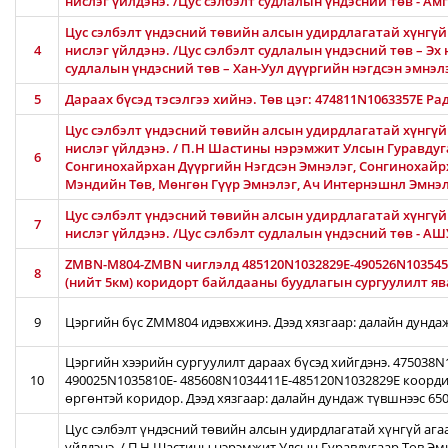
нислэг үйлдэнэ. /Цус сэлбэлт судлалын үндэсний төв - 
Цус сэлбэлт үндэсний төвийн алсын удирдлагатай хүнгүй 
4
нислэг үйлдэнэ. /Цус сэлбэлт судлалын үндэсний төв – Эх 
судлалын үндэсний төв – Хан-Уул дүүргийн нэгдсэн эмнэлэ
5
Дараах бүсэд тэсэлгээ хийнэ. Төв цэг: 474811N1063357E Ра
Цус сэлбэлт үндэсний төвийн алсын удирдлагатай хүнгүй
нислэг үйлдэнэ. / П.Н Шастины нэрэмжит Улсын Гуравдуга
6
Сонгинохайрхан Дүүргийн Нэгдсэн Эмнэлэг, Сонгинохайр
Мэндийн Төв, Мөнгөн Гүүр Эмнэлэг, Ач Интернэшнл Эмнэ
Цус сэлбэлт үндэсний төвийн алсын удирдлагатай хүнгүй 
7
нислэг үйлдэнэ. /Цус сэлбэлт судлалын үндэсний төв - 
ZMBN-M804-ZMBN чиглэлд 485120N1032829E-490526N103545
8
(нийт 5км) коридорт байлдааны буудлагын сургуулилт ява
9
Цэргийн бүс ZMM804 идэвхжинэ. Дээд хязгаар: далайн дунда
Цэргийн хээрийн сургуулилт дараах бүсэд хийгдэнэ. 475038
10
490025N1035810E- 485608N1034411E-485120N1032829E коорди
өргөнтэй коридор. Дээд хязгаар: далайн дундаж түвшнээс 65
Цус сэлбэлт үндэсний төвийн алсын удирдлагатай хүнгүй ага
үйлдэнэ. / П.Н Шастины нэрэмжит Улсын Гуравдугаар Төв Эм