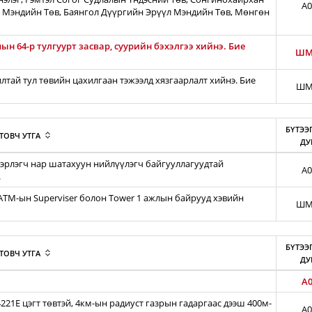
A0
 Мэндийн Төв, Баянгол Дүүргийн Эрүүл Мэндийн Төв, Мөнгөн
н 64-р тулгуурт засвар, суурийн бэхэлгээ хийнэ. Бие
ШМ
тай тул төвийн цахилгаан тэжээлд хязгаарлалт хийнэ. Бие
ШМ
БҮТЭЭ
ТОВЧ УТГА
ДУ
эрлэгч нар шатахуун нийлүүлэгч байгууллагуудтай
A0
.
iATM-ын Superviser болон Tower 1 ажлын байрууд хэвийн
ШМ
БҮТЭЭ
ТОВЧ УТГА
ДУ
A0
21E цэгт төвтэй, 4км-ын радиуст газрын гадаргаас дээш 400м-
A0