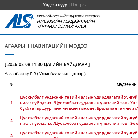
Үндсэн нүүр
|
Нэвтрэх
ИРГЭНИЙ НИСЭХИЙН ҮНДЭСНИЙ ТӨВ ТӨХХК
НИСЭХИЙН МЭДЭЭЛЛИЙН
ҮЙЛЧИЛГЭЭНИЙ АЛБА
АГААРЫН НАВИГАЦИЙН МЭДЭЭ
[ 2026-08-08 11:30 ЦАГИЙН БАЙДЛААР ]
Улаанбаатар FIR ( Улаанбаатарын цагаар )
№
МЭДЭЭНИЙ 
Цус сэлбэлт үндэсний төвийн алсын удирдлагатай хүнгүй 
1
нислэг үйлдэнэ. /Цус сэлбэлт судлалын үндэсний төв - Ха
Сүхбаатар дүүргийн нэгдсэн эмнэлэг, Бриллиант эмнэлэг/
Цус сэлбэлт үндэсний төвийн алсын удирдлагатай хүнгүй 
2
нислэг үйлдэнэ. /Цус сэлбэлт судлалын үндэсний төв - Эх
Цус сэлбэлт үндэсний төвийн алсын удирдлагатай хүнгүй 
3