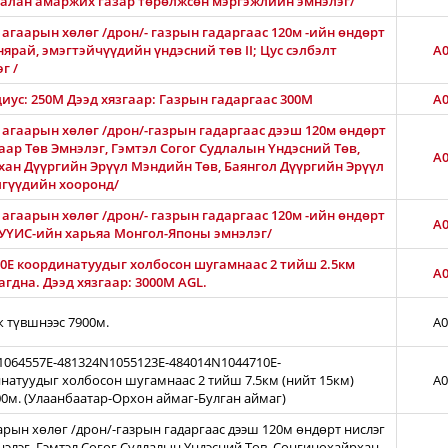
Амгалан амаржих газар төрөлжсөн мэргэжлийн эмнэлэг/
агаарын хөлөг /дрон/- газрын гадаргаас 120м -ийн өндөрт
нярай, эмэгтэйчүүдийн үндэсний төв II; Цус сэлбэлт
A0
г /
диус: 250М Дээд хязгаар: Газрын гадаргаас 300M
A0
 агаарын хөлөг /дрон/-газрын гадаргаас дээш 120м өндөрт
ар Төв Эмнэлэг, Гэмтэл Согог Судлалын Үндэсний Төв,
A0
хан Дүүргийн Эрүүл Мэндийн Төв, Баянгол Дүүргийн Эрүүл
лгүүдийн хооронд/
агаарын хөлөг /дрон/- газрын гадаргаас 120м -ийн өндөрт
A0
АШУҮИС-ийн харьяа Монгол-Японы эмнэлэг/
0E координатуудыг холбосон шугамнаас 2 тийш 2.5км
A0
гдна. Дээд хязгаар: 3000М AGL.
ж түвшнээс 7900м.
A0
N1064557E-481324N1055123E-484014N1044710E-
натуудыг холбосон шугамнаас 2 тийш 7.5км (нийт 15км)
A0
00м. (Улаанбаатар-Орхон аймаг-Булган аймаг)
арын хөлөг /дрон/-газрын гадаргаас дээш 120м өндөрт нислэг
нэлэг, Гэмтэл Согог Судлалын Үндэсний Төв, Сонгинохайрхан