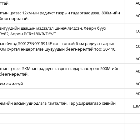
ттай.
A0
ын цэгээс 12км-ын радиуст газрын гадаргаас дээш 800м-ийн
A0
бөөгнөрөлтэй.
нтүүдийн даацын мэдээлэл шинэчлэгдсэн. Хөөрч буух
C0
=82, Апрон PCR=180/R/D/Y/T.
н бүсэд 500127N0915914E цэгт төвтэй 6 км радиуст газрын
C0
00м хүртэл өндөрт элээ шувуудын бөөгнөрөлтэй тоо: 30-110.
A0
тын цэгээс 5КМ-ын радиуст газрын гадаргаас дээш 500М-ийн
A0
бөөгнөрөлтэй.
тем ажилгүй.
A0
A0
темийн алсын удирдлага гэмтэлтэй. Гар удирдлагаар хэвийн
ШМ