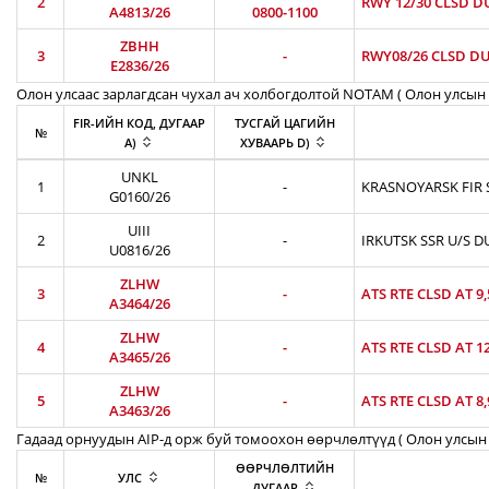
2
RWY 12/30 CLSD D
A4813/26
0800-1100
ZBHH
3
-
RWY08/26 CLSD DU
E2836/26
Олон улсаас зарлагдсан чухал ач холбогдолтой NOTAM ( Олон улсын 
FIR-ИЙН КОД, ДУГААР
ТУСГАЙ ЦАГИЙН
№
A)
ХУВААРЬ D)
UNKL
1
-
KRASNOYARSK FIR S
G0160/26
UIII
2
-
IRKUTSK SSR U/S D
U0816/26
ZLHW
3
-
ATS RTE CLSD AT 9
A3464/26
ZLHW
4
-
ATS RTE CLSD AT 1
A3465/26
ZLHW
5
-
ATS RTE CLSD AT 8
A3463/26
Гадаад орнуудын AIP-д орж буй томоохон өөрчлөлтүүд ( Олон улсын 
ӨӨРЧЛӨЛТИЙН
№
УЛС
ДУГААР