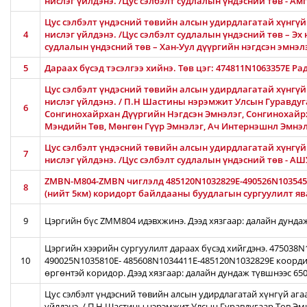
нислэг үйлдэнэ. /Цус сэлбэлт судлалын үндэсний төв - 
Цус сэлбэлт үндэсний төвийн алсын удирдлагатай хүнгүй 
4
нислэг үйлдэнэ. /Цус сэлбэлт судлалын үндэсний төв – Эх 
судлалын үндэсний төв – Хан-Уул дүүргийн нэгдсэн эмнэлэ
5
Дараах бүсэд тэсэлгээ хийнэ. Төв цэг: 474811N1063357E Ра
Цус сэлбэлт үндэсний төвийн алсын удирдлагатай хүнгүй
нислэг үйлдэнэ. / П.Н Шастины нэрэмжит Улсын Гуравдуга
6
Сонгинохайрхан Дүүргийн Нэгдсэн Эмнэлэг, Сонгинохайр
Мэндийн Төв, Мөнгөн Гүүр Эмнэлэг, Ач Интернэшнл Эмнэ
Цус сэлбэлт үндэсний төвийн алсын удирдлагатай хүнгүй 
7
нислэг үйлдэнэ. /Цус сэлбэлт судлалын үндэсний төв - 
ZMBN-M804-ZMBN чиглэлд 485120N1032829E-490526N103545
8
(нийт 5км) коридорт байлдааны буудлагын сургуулилт ява
9
Цэргийн бүс ZMM804 идэвхжинэ. Дээд хязгаар: далайн дунда
Цэргийн хээрийн сургуулилт дараах бүсэд хийгдэнэ. 475038
10
490025N1035810E- 485608N1034411E-485120N1032829E коорди
өргөнтэй коридор. Дээд хязгаар: далайн дундаж түвшнээс 65
Цус сэлбэлт үндэсний төвийн алсын удирдлагатай хүнгүй ага
үйлдэнэ. / П.Н Шастины нэрэмжит Улсын Гуравдугаар Төв Эм