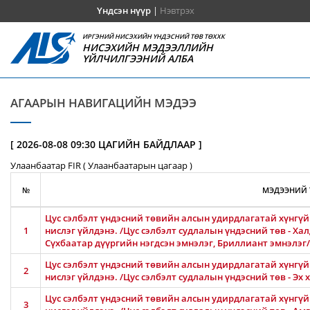
Үндсэн нүүр
|
Нэвтрэх
ИРГЭНИЙ НИСЭХИЙН ҮНДЭСНИЙ ТӨВ ТӨХХК
НИСЭХИЙН МЭДЭЭЛЛИЙН
ҮЙЛЧИЛГЭЭНИЙ АЛБА
АГААРЫН НАВИГАЦИЙН МЭДЭЭ
[ 2026-08-08 09:30 ЦАГИЙН БАЙДЛААР ]
Улаанбаатар FIR ( Улаанбаатарын цагаар )
№
МЭДЭЭНИЙ 
Цус сэлбэлт үндэсний төвийн алсын удирдлагатай хүнгүй 
1
нислэг үйлдэнэ. /Цус сэлбэлт судлалын үндэсний төв - Ха
Сүхбаатар дүүргийн нэгдсэн эмнэлэг, Бриллиант эмнэлэг/
Цус сэлбэлт үндэсний төвийн алсын удирдлагатай хүнгүй 
2
нислэг үйлдэнэ. /Цус сэлбэлт судлалын үндэсний төв - Эх
Цус сэлбэлт үндэсний төвийн алсын удирдлагатай хүнгүй 
3