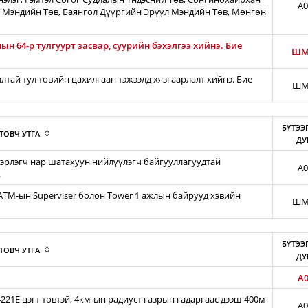
A0
 Мэндийн Төв, Баянгол Дүүргийн Эрүүл Мэндийн Төв, Мөнгөн
н 64-р тулгуурт засвар, суурийн бэхэлгээ хийнэ. Бие
ШМ
тай тул төвийн цахилгаан тэжээлд хязгаарлалт хийнэ. Бие
ШМ
БҮТЭЭ
ТОВЧ УТГА
ДУ
эрлэгч нар шатахуун нийлүүлэгч байгууллагуудтай
A0
.
iATM-ын Superviser болон Tower 1 ажлын байрууд хэвийн
ШМ
БҮТЭЭ
ТОВЧ УТГА
ДУ
A0
21E цэгт төвтэй, 4км-ын радиуст газрын гадаргаас дээш 400м-
A0