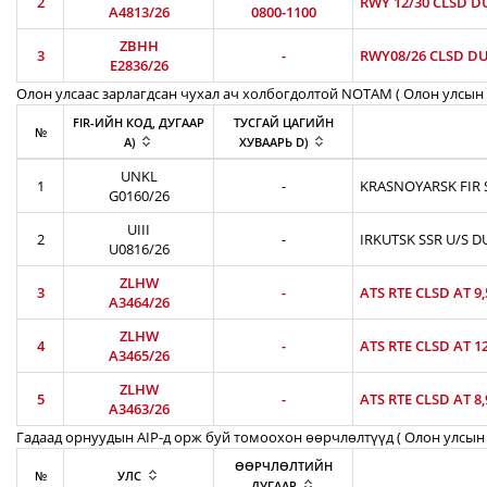
2
RWY 12/30 CLSD D
A4813/26
0800-1100
ZBHH
3
-
RWY08/26 CLSD DU
E2836/26
Олон улсаас зарлагдсан чухал ач холбогдолтой NOTAM ( Олон улсын 
FIR-ИЙН КОД, ДУГААР
ТУСГАЙ ЦАГИЙН
№
A)
ХУВААРЬ D)
UNKL
1
-
KRASNOYARSK FIR S
G0160/26
UIII
2
-
IRKUTSK SSR U/S D
U0816/26
ZLHW
3
-
ATS RTE CLSD AT 9
A3464/26
ZLHW
4
-
ATS RTE CLSD AT 1
A3465/26
ZLHW
5
-
ATS RTE CLSD AT 8
A3463/26
Гадаад орнуудын AIP-д орж буй томоохон өөрчлөлтүүд ( Олон улсын 
ӨӨРЧЛӨЛТИЙН
№
УЛС
ДУГААР