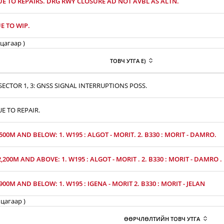
UE TO REPAIRS. DRG RWY CLOSURE AD NOT AVBL AS ALTN.
E TO WIP.
цагаар )
ТОВЧ УТГА E)
ECTOR 1, 3: GNSS SIGNAL INTERRUPTIONS POSS.
UE TO REPAIR.
,500M AND BELOW: 1. W195 : ALGOT - MORIT. 2. B330 : MORIT - DAMRO.
2,200M AND ABOVE: 1. W195 : ALGOT - MORIT . 2. B330 : MORIT - DAMRO .
,900M AND BELOW: 1. W195 : IGENA - MORIT 2. B330 : MORIT - JELAN
цагаар )
ӨӨРЧЛӨЛТИЙН ТОВЧ УТГА