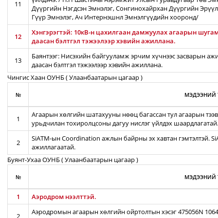
11
Дүүргийн Нэгдсэн Эмнэлэг, Сонгинохайрхан Дүүргийн Эрүүл
Гүүр Эмнэлэг, Ач Интернэшнл Эмнэлгүүдийн хооронд/
Хэнгэрэгтэй: 10кВ-н цахилгаан дамжуулах агаарын шугамы
12
даасан бэлтгэл тэжээлээр хэвийн ажиллана.
Баянтээг: Нисэхийн байгууламж эрчим хүчнээс засварын ажил
13
даасан бэлтгэл тэжээлээр хэвийн ажиллана.
Чингис Хаан ОУНБ ( Улаанбаатарын цагаар )
№
МЭДЭЭНИЙ 
Агаарын хөлгийн шатахууны нөөц багассан тул агаарын тээв
1
урьдчилан тохиролцсоны дагуу нислэг үйлдэх шаардлагатай
SiATM-ын Coordination ажлын байрны эх хавтан гэмтэлтэй. S
2
ажиллагаатай.
Буянт-Ухаа ОУНБ ( Улаанбаатарын цагаар )
№
МЭДЭЭНИЙ 
1
Аэродром нээлттэй.
Аэродромын агаарын хөлгийн ойртолтын хэсэг 475056N 10642
2