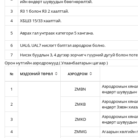
ийн өндөрт шувуудын бөөгнөрөлтэй.
3
ЯЗ 1 болон ЯЗ 2 хаалттай.
4
ХБШЗ 15/33 хаалттай.
5
Аврах гал унтраах категори 5 хангана.
6
UAL6, UAL7 нислэгт бэлтгэл аэродром болно.
7
Нисэх буудлын 3, 4 дүгээр зорчигч гүүрний дугуй болон пот
Орон нутгийн аэродромууд ( Улаанбаатарын цагаар )
№
МЭДЭЭНИЙ ТӨРӨЛ
АЭРОДРОМ
Аэродромын хянал
1
ZMBN
өндөрт шувуудын 
Аэродромын хяналт
2
ZMKB
өндөрт Зэвэн хиа
Аэродромын хянал
3
ZMKD
өндөрт шувуудын 
4
ZMMG
Агаарын хөлгийн г