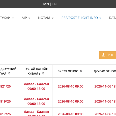
MN
|
EN
 ТУХАЙ
AIP
NOTAM
PRE/POST FLIGHT INFO
DAT
PDF 
ГДЭХҮҮНИЙ
ТУСГАЙ ЦАГИЙН
ЭХЛЭХ ОГНОО
ДУУСАХ ОГНО
ГААР
ХУВААРЬ
Даваа - Баасан
821/26
2026-08-10 09:00
2026-11-06 18
09:00-18:00
Даваа - Баасан
819/26
2026-08-10 09:00
2026-11-06 18
09:00-18:00
Даваа - Баасан
817/26
2026-08-10 09:00
2026-11-06 18