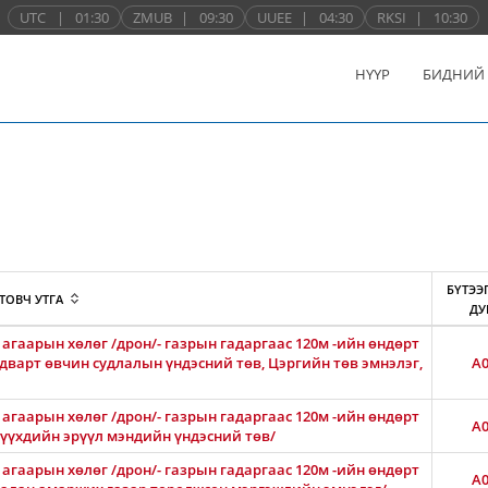
UTC
|
01:30
ZMUB
|
09:30
UUEE
|
04:30
RKSI
|
10:30
НҮҮР
БИДНИЙ
БҮТЭЭ
ТОВЧ УТГА
ДУ
агаарын хөлөг /дрон/- газрын гадаргаас 120м -ийн өндөрт
лдварт өвчин судлалын үндэсний төв, Цэргийн төв эмнэлэг,
A0
агаарын хөлөг /дрон/- газрын гадаргаас 120м -ийн өндөрт
A0
 хүүхдийн эрүүл мэндийн үндэсний төв/
агаарын хөлөг /дрон/- газрын гадаргаас 120м -ийн өндөрт
A0