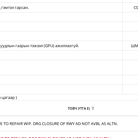
 гэмтэл гарсан.
C0
уудлын газрын тэжээл (GPU) ажиллахгүй.
ШМ
 цагаар )
ТОВЧ УТГА E)
E TO REPAIR WIP. DRG CLOSURE OF RWY AD NOT AVBL AS ALTN.