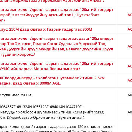
Амгалан амаржих газар төрөлжсөн мэргэжлийн эмнэлэг/
агаарын хөлөг /дрон/- газрын гадаргаас 120м -ийн өндөрт
нярай, эмэгтэйчүүдийн үндэсний төв II; Цус сэлбэлт
A0
г /
диус: 250М Дээд хязгаар: Газрын гадаргаас 300M
A0
 агаарын хөлөг /дрон/-газрын гадаргаас дээш 120м өндөрт
ар Төв Эмнэлэг, Гэмтэл Согог Судлалын Үндэсний Төв,
A0
хан Дүүргийн Эрүүл Мэндийн Төв, Баянгол Дүүргийн Эрүүл
лгүүдийн хооронд/
агаарын хөлөг /дрон/- газрын гадаргаас 120м -ийн өндөрт
A0
АШУҮИС-ийн харьяа Монгол-Японы эмнэлэг/
0E координатуудыг холбосон шугамнаас 2 тийш 2.5км
A0
гдна. Дээд хязгаар: 3000М AGL.
ж түвшнээс 7900м.
A0
N1064557E-481324N1055123E-484014N1044710E-
натуудыг холбосон шугамнаас 2 тийш 7.5км (нийт 15км)
A0
00м. (Улаанбаатар-Орхон аймаг-Булган аймаг)
арын хөлөг /дрон/-газрын гадаргаас дээш 120м өндөрт нислэг
нэлэг, Гэмтэл Согог Судлалын Үндэсний Төв, Сонгинохайрхан