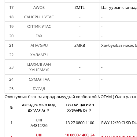
17
AWOS
ZMTL
Цаг уурын станцад
18
САНСРЫН УТАС
-
-
19
ОПТИК УТАС
-
-
20
FAX
-
-
21
АПА/GPU
ZMKB
Ханбумбат нисэх б
22
ХАЛААГЧ
-
-
ЦАХИЛГААН
23
-
-
ХАНГАМЖ
24
СУМАЛГАА
-
-
25
БУСАД
-
-
Олон улсын бэлтгэл аэродромуудтай холбоотой NOTAM ( Oлон улсын
АЭРОДРОМЫН КОД,
ТУСГАЙ ЦАГИЙН
№
ДУГААР A)
ХУВААРЬ D)
UIII
1
13 27 0800-1100
RWY 12/30 CLSD DU
A4812/26
UIII
10 0600-1400, 24