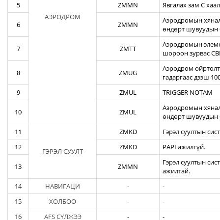
5
ZMMN
Явгалах зам С хаал
АЭРОДРОМ
Аэродромын хяналт
6
ZMMN
өндөрт шувуудын 
Аэродромын элеме
7
ZMTT
шороон зурвас CBR
Аэродром ойртолты
8
ZMUG
гадаргаас дээш 10
9
ZMUL
TRIGGER NOTAM
Аэродромын хянал
10
ZMUL
өндөрт шувуудын 
11
ZMKD
Гэрэл суултын сис
12
ZMKD
PAPI ажилгүй.
ГЭРЭЛ СУУЛТ
Гэрэл суултын сис
13
ZMMN
ажилтай.
14
НАВИГАЦИ
-
-
15
ХОЛБОО
-
-
16
AFS СҮЛЖЭЭ
-
-