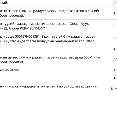
ттай.
A0
ын цэгээс 12км-ын радиуст газрын гадаргаас дээш 800м-ийн
A0
бөөгнөрөлтэй.
нтүүдийн даацын мэдээлэл шинэчлэгдсэн. Хөөрч буух
C0
=82, Апрон PCR=180/R/D/Y/T.
н бүсэд 500127N0915914E цэгт төвтэй 6 км радиуст газрын
C0
00м хүртэл өндөрт элээ шувуудын бөөгнөрөлтэй тоо: 30-110.
A0
тын цэгээс 5КМ-ын радиуст газрын гадаргаас дээш 500М-ийн
A0
бөөгнөрөлтэй.
тем ажилгүй.
A0
A0
темийн алсын удирдлага гэмтэлтэй. Гар удирдлагаар хэвийн
ШМ