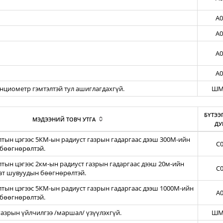
A0
A0
A0
A0
енциометр гэмтэлтэй тул ашиглагдахгүй.
ШМ
БҮТЭЭ
МЭДЭЭНИЙ ТОВЧ УТГА
ДУ
тын цэгээс 5КМ-ын радиуст газрын гадаргаас дээш 300М-ийн
C0
бөөгнөрөлтэй.
ын цэгээс 2км-ын радиуст газрын гадаргаас дээш 20м-ийн
C0
зат шувуудын бөөгнөрөлтэй.
тын цэгээс 5КМ-ын радиуст газрын гадаргаас дээш 1000М-ийн
A0
бөөгнөрөлтэй.
азрын үйлчилгээ /маршал/ үзүүлэхгүй.
ШМ