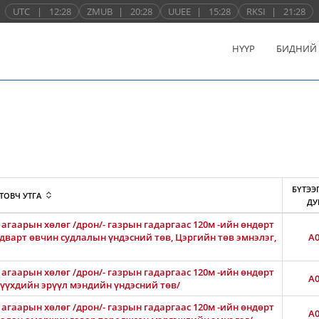
UTC
|
12:28
ZMUB
|
20:28
UUEE
|
15:28
RKSI
|
21:28
НҮҮР
БИДНИЙ
БҮТЭЭ
ТОВЧ УТГА
ДУ
агаарын хөлөг /дрон/- газрын гадаргаас 120м -ийн өндөрт
лдварт өвчин судлалын үндэсний төв, Цэргийн төв эмнэлэг,
A0
агаарын хөлөг /дрон/- газрын гадаргаас 120м -ийн өндөрт
A0
 хүүхдийн эрүүл мэндийн үндэсний төв/
агаарын хөлөг /дрон/- газрын гадаргаас 120м -ийн өндөрт
A0