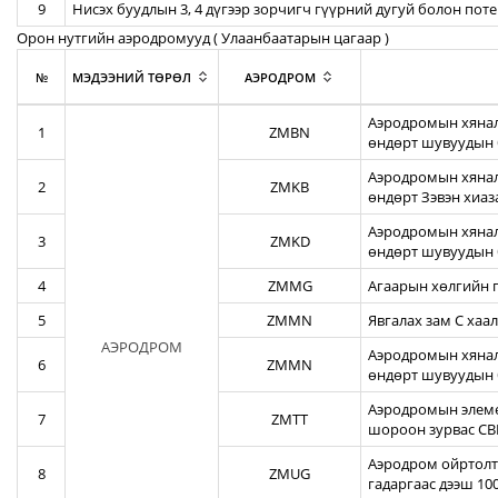
9
Нисэх буудлын 3, 4 дүгээр зорчигч гүүрний дугуй болон пот
Орон нутгийн аэродромууд ( Улаанбаатарын цагаар )
№
МЭДЭЭНИЙ ТӨРӨЛ
АЭРОДРОМ
Аэродромын хянал
1
ZMBN
өндөрт шувуудын 
Аэродромын хяналт
2
ZMKB
өндөрт Зэвэн хиа
Аэродромын хянал
3
ZMKD
өндөрт шувуудын 
4
ZMMG
Агаарын хөлгийн г
5
ZMMN
Явгалах зам С хаал
АЭРОДРОМ
Аэродромын хяналт
6
ZMMN
өндөрт шувуудын 
Аэродромын элеме
7
ZMTT
шороон зурвас CBR
Аэродром ойртолты
8
ZMUG
гадаргаас дээш 10