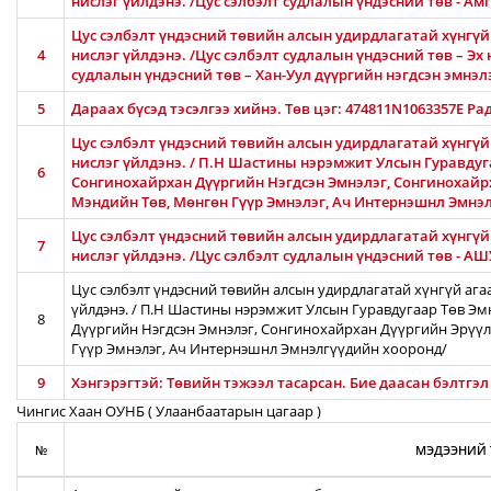
нислэг үйлдэнэ. /Цус сэлбэлт судлалын үндэсний төв - 
Цус сэлбэлт үндэсний төвийн алсын удирдлагатай хүнгүй 
4
нислэг үйлдэнэ. /Цус сэлбэлт судлалын үндэсний төв – Эх 
судлалын үндэсний төв – Хан-Уул дүүргийн нэгдсэн эмнэлэ
5
Дараах бүсэд тэсэлгээ хийнэ. Төв цэг: 474811N1063357E Ра
Цус сэлбэлт үндэсний төвийн алсын удирдлагатай хүнгүй
нислэг үйлдэнэ. / П.Н Шастины нэрэмжит Улсын Гуравдуга
6
Сонгинохайрхан Дүүргийн Нэгдсэн Эмнэлэг, Сонгинохайр
Мэндийн Төв, Мөнгөн Гүүр Эмнэлэг, Ач Интернэшнл Эмнэ
Цус сэлбэлт үндэсний төвийн алсын удирдлагатай хүнгүй 
7
нислэг үйлдэнэ. /Цус сэлбэлт судлалын үндэсний төв - 
Цус сэлбэлт үндэсний төвийн алсын удирдлагатай хүнгүй ага
үйлдэнэ. / П.Н Шастины нэрэмжит Улсын Гуравдугаар Төв Эм
8
Дүүргийн Нэгдсэн Эмнэлэг, Сонгинохайрхан Дүүргийн Эрүүл
Гүүр Эмнэлэг, Ач Интернэшнл Эмнэлгүүдийн хооронд/
9
Хэнгэрэгтэй: Төвийн тэжээл тасарсан. Бие даасан бэлтгэ
Чингис Хаан ОУНБ ( Улаанбаатарын цагаар )
№
МЭДЭЭНИЙ 