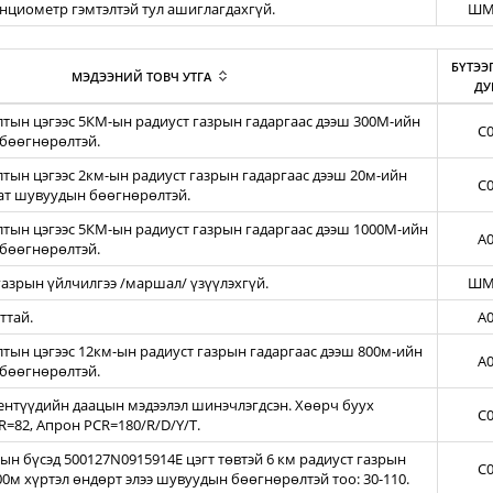
енциометр гэмтэлтэй тул ашиглагдахгүй.
ШМ
БҮТЭЭ
МЭДЭЭНИЙ ТОВЧ УТГА
ДУ
тын цэгээс 5КМ-ын радиуст газрын гадаргаас дээш 300М-ийн
C0
бөөгнөрөлтэй.
ын цэгээс 2км-ын радиуст газрын гадаргаас дээш 20м-ийн
C0
зат шувуудын бөөгнөрөлтэй.
тын цэгээс 5КМ-ын радиуст газрын гадаргаас дээш 1000М-ийн
A0
бөөгнөрөлтэй.
азрын үйлчилгээ /маршал/ үзүүлэхгүй.
ШМ
ттай.
A0
ын цэгээс 12км-ын радиуст газрын гадаргаас дээш 800м-ийн
A0
бөөгнөрөлтэй.
нтүүдийн даацын мэдээлэл шинэчлэгдсэн. Хөөрч буух
C0
=82, Апрон PCR=180/R/D/Y/T.
н бүсэд 500127N0915914E цэгт төвтэй 6 км радиуст газрын
C0
00м хүртэл өндөрт элээ шувуудын бөөгнөрөлтэй тоо: 30-110.