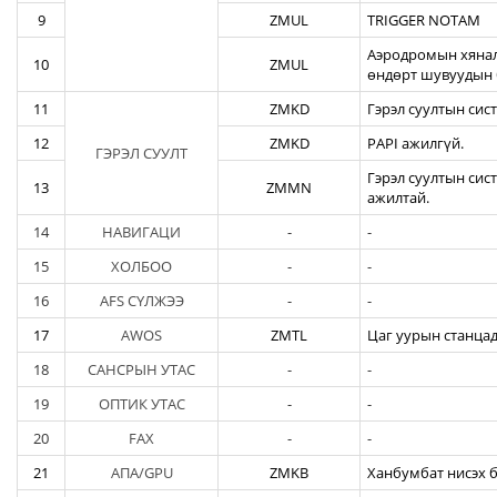
9
ZMUL
TRIGGER NOTAM
Аэродромын хянал
10
ZMUL
өндөрт шувуудын 
11
ZMKD
Гэрэл суултын сис
12
ZMKD
PAPI ажилгүй.
ГЭРЭЛ СУУЛТ
Гэрэл суултын сис
13
ZMMN
ажилтай.
14
НАВИГАЦИ
-
-
15
ХОЛБОО
-
-
16
AFS СҮЛЖЭЭ
-
-
17
AWOS
ZMTL
Цаг уурын станцад
18
САНСРЫН УТАС
-
-
19
ОПТИК УТАС
-
-
20
FAX
-
-
21
АПА/GPU
ZMKB
Ханбумбат нисэх б