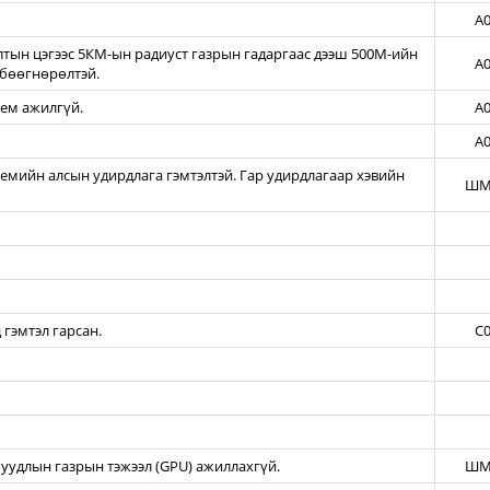
A0
тын цэгээс 5КМ-ын радиуст газрын гадаргаас дээш 500М-ийн
A0
бөөгнөрөлтэй.
тем ажилгүй.
A0
A0
темийн алсын удирдлага гэмтэлтэй. Гар удирдлагаар хэвийн
ШМ
 гэмтэл гарсан.
C0
уудлын газрын тэжээл (GPU) ажиллахгүй.
ШМ