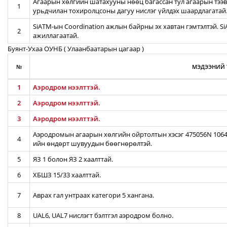
Агаарын хөлгийн шатахууны нөөц багассан тул агаарын тээв
1
урьдчилан тохиролцсоны дагуу нислэг үйлдэх шаардлагатай
SiATM-ын Coordination ажлын байрны эх хавтан гэмтэлтэй. S
2
ажиллагаатай.
Буянт-Ухаа ОУНБ ( Улаанбаатарын цагаар )
№
МЭДЭЭНИЙ 
1
Аэродром нээлттэй.
2
Аэродром нээлттэй.
3
Аэродром нээлттэй.
Аэродромын агаарын хөлгийн ойртолтын хэсэг 475056N 10642
4
ийн өндөрт шувуудын бөөгнөрөлтэй.
5
ЯЗ 1 болон ЯЗ 2 хаалттай.
6
ХБШЗ 15/33 хаалттай.
7
Аврах гал унтраах категори 5 хангана.
8
UAL6, UAL7 нислэгт бэлтгэл аэродром болно.