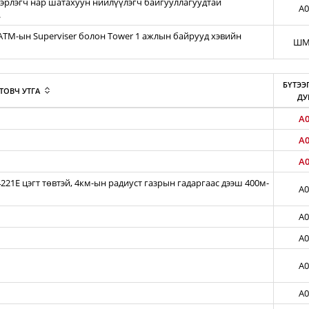
эрлэгч нар шатахуун нийлүүлэгч байгууллагуудтай
A0
.
iATM-ын Superviser болон Tower 1 ажлын байрууд хэвийн
ШМ
БҮТЭЭ
ТОВЧ УТГА
ДУ
A0
A0
A0
21E цэгт төвтэй, 4км-ын радиуст газрын гадаргаас дээш 400м-
A0
A0
A0
A0
A0