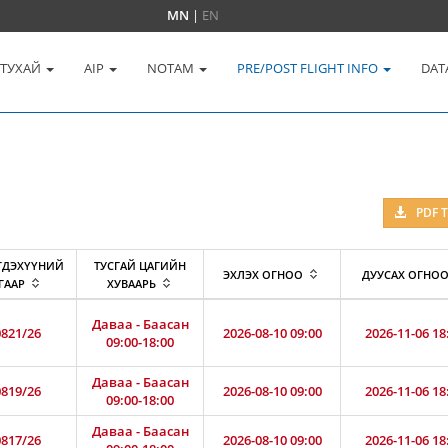
MN
|
EN
 ТУХАЙ
AIP
NOTAM
PRE/POST FLIGHT INFO
DAT
PDF 
ГДЭХҮҮНИЙ
ТУСГАЙ ЦАГИЙН
ЭХЛЭХ ОГНОО
ДУУСАХ ОГНО
ГААР
ХУВААРЬ
Даваа - Баасан
821/26
2026-08-10 09:00
2026-11-06 18
09:00-18:00
Даваа - Баасан
819/26
2026-08-10 09:00
2026-11-06 18
09:00-18:00
Даваа - Баасан
817/26
2026-08-10 09:00
2026-11-06 18