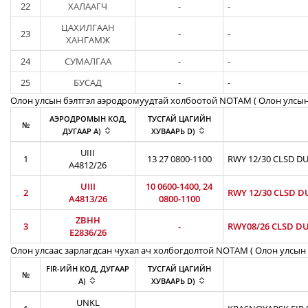
22
ХАЛААГЧ
-
-
ЦАХИЛГААН
23
-
-
ХАНГАМЖ
24
СУМАЛГАА
-
-
25
БУСАД
-
-
Олон улсын бэлтгэл аэродромуудтай холбоотой NOTAM ( Oлон улсын
АЭРОДРОМЫН КОД,
ТУСГАЙ ЦАГИЙН
№
ДУГААР A)
ХУВААРЬ D)
UIII
1
13 27 0800-1100
RWY 12/30 CLSD DU
A4812/26
UIII
10 0600-1400, 24
2
RWY 12/30 CLSD D
A4813/26
0800-1100
ZBHH
3
-
RWY08/26 CLSD DU
E2836/26
Олон улсаас зарлагдсан чухал ач холбогдолтой NOTAM ( Олон улсын 
FIR-ИЙН КОД, ДУГААР
ТУСГАЙ ЦАГИЙН
№
A)
ХУВААРЬ D)
UNKL