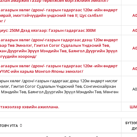
Амгалан амаржих газар төрөлжсөн мэргэжлийн эмнэлэг/
агаарын хөлөг /дрон/- газрын гадаргаас 120м -ийн өндөрт
нярай, эмэгтэйчүүдийн үндэсний төв II; Цус сэлбэлт
A0
г /
диус: 250М Дээд хязгаар: Газрын гадаргаас 300M
A0
 агаарын хөлөг /дрон/-газрын гадаргаас дээш 120м өндөрт
ар Төв Эмнэлэг, Гэмтэл Согог Судлалын Үндэсний Төв,
A0
хан Дүүргийн Эрүүл Мэндийн Төв, Баянгол Дүүргийн Эрүүл
лгүүдийн хооронд/
агаарын хөлөг /дрон/- газрын гадаргаас 120м -ийн өндөрт
A0
АШУҮИС-ийн харьяа Монгол-Японы эмнэлэг/
арын хөлөг /дрон/-газрын гадаргаас дээш 120м өндөрт нислэг
нэлэг, Гэмтэл Согог Судлалын Үндэсний Төв, Сонгинохайрхан
A0
 Мэндийн Төв, Баянгол Дүүргийн Эрүүл Мэндийн Төв, Мөнгөн
л тэжээлээр хэвийн ажиллана.
ШМ
БҮТЭЭ
ТОВЧ УТГА
ДУ