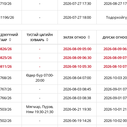
710/26
-
2026-07-27 17:30
2026-08-27 17
1196/26
-
2026-07-27 18:00
Тодорхойг
ГДЭХҮҮНИЙ
ТУСГАЙ ЦАГИЙН
ЭХЛЭХ ОГНОО
ДУУСАХ ОГНО
ГААР
ХУВААРЬ
826/26
-
2026-08-09 05:00
2026-08-09 06
825/26
-
2026-08-09 06:30
2026-08-09 07
811/26
-
2026-08-10 05:30
2026-08-10 07
Өдөр бүр 07:00-
768/26
2026-08-04 07:00
2026-10-03 20
20:00
767/26
-
2026-08-03 08:45
2026-09-01 07
766/26
-
2026-08-03 08:38
2026-09-01 07
Мягмар, Пүрэв,
503/26
2026-06-21 19:30
2026-10-01 21
Ням 19:30-21:30
502/26
-
2026-06-19 14:26
2026-10-02 00