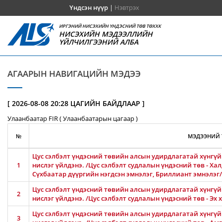
Үндсэн нүүр
|
Нэвтрэх
ИРГЭНИЙ НИСЭХИЙН ҮНДЭСНИЙ ТӨВ ТӨХХК
НИСЭХИЙН МЭДЭЭЛЛИЙН
ҮЙЛЧИЛГЭЭНИЙ АЛБА
АГААРЫН НАВИГАЦИЙН МЭДЭЭ
[ 2026-08-08 20:28 ЦАГИЙН БАЙДЛААР ]
Улаанбаатар FIR ( Улаанбаатарын цагаар )
№
МЭДЭЭНИЙ 
Цус сэлбэлт үндэсний төвийн алсын удирдлагатай хүнгүй 
1
нислэг үйлдэнэ. /Цус сэлбэлт судлалын үндэсний төв - Ха
Сүхбаатар дүүргийн нэгдсэн эмнэлэг, Бриллиант эмнэлэг/
Цус сэлбэлт үндэсний төвийн алсын удирдлагатай хүнгүй 
2
нислэг үйлдэнэ. /Цус сэлбэлт судлалын үндэсний төв - Эх
Цус сэлбэлт үндэсний төвийн алсын удирдлагатай хүнгүй 
3