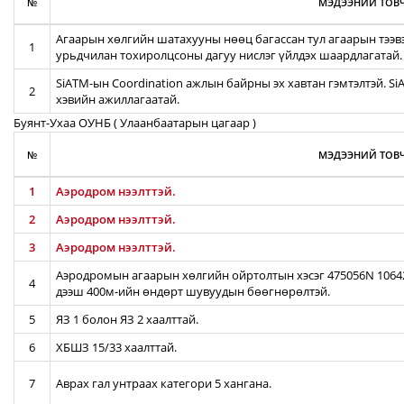
№
МЭДЭЭНИЙ ТОВЧ
Агаарын хөлгийн шатахууны нөөц багассан тул агаарын тээв
1
урьдчилан тохиролцсоны дагуу нислэг үйлдэх шаардлагатай.
SiATM-ын Coordination ажлын байрны эх хавтан гэмтэлтэй. S
2
хэвийн ажиллагаатай.
Буянт-Ухаа ОУНБ ( Улаанбаатарын цагаар )
№
МЭДЭЭНИЙ ТОВЧ
1
Аэродром нээлттэй.
2
Аэродром нээлттэй.
3
Аэродром нээлттэй.
Аэродромын агаарын хөлгийн ойртолтын хэсэг 475056N 106422
4
дээш 400м-ийн өндөрт шувуудын бөөгнөрөлтэй.
5
ЯЗ 1 болон ЯЗ 2 хаалттай.
6
ХБШЗ 15/33 хаалттай.
7
Аврах гал унтраах категори 5 хангана.