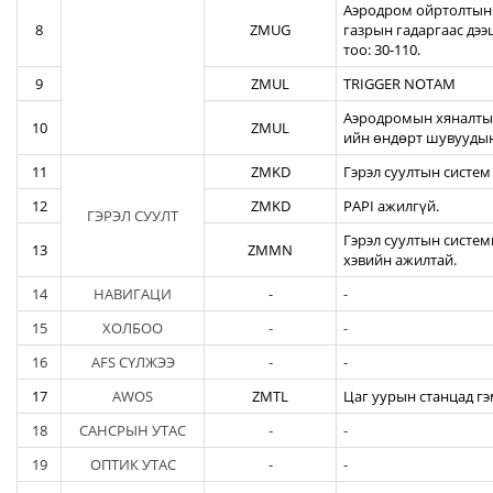
Аэродром ойртолтын б
8
ZMUG
газрын гадаргаас дэ
тоо: 30-110.
9
ZMUL
TRIGGER NOTAM
Аэродромын хяналтын
10
ZMUL
ийн өндөрт шувуудын
11
ZMKD
Гэрэл суултын систем
12
ZMKD
PAPI ажилгүй.
ГЭРЭЛ СУУЛТ
Гэрэл суултын систем
13
ZMMN
хэвийн ажилтай.
14
НАВИГАЦИ
-
-
15
ХОЛБОО
-
-
16
AFS СҮЛЖЭЭ
-
-
17
AWOS
ZMTL
Цаг уурын станцад гэ
18
САНСРЫН УТАС
-
-
19
ОПТИК УТАС
-
-