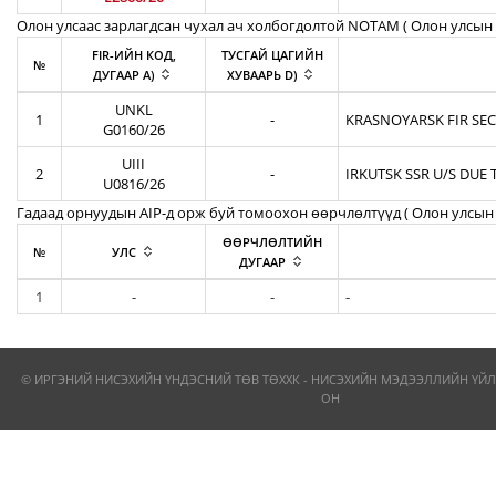
Олон улсаас зарлагдсан чухал ач холбогдолтой NOTAM ( Олон улсын 
FIR-ИЙН КОД,
ТУСГАЙ ЦАГИЙН
№
ДУГААР A)
ХУВААРЬ D)
UNKL
1
-
KRASNOYARSK FIR SEC
G0160/26
UIII
2
-
IRKUTSK SSR U/S DUE 
U0816/26
Гадаад орнуудын AIP-д орж буй томоохон өөрчлөлтүүд ( Олон улсын 
ӨӨРЧЛӨЛТИЙН
№
УЛС
ДУГААР
1
-
-
-
© ИРГЭНИЙ НИСЭХИЙН ҮНДЭСНИЙ ТӨВ ТӨХХК - НИСЭХИЙН МЭДЭЭЛЛИЙН ҮЙЛ
ОН