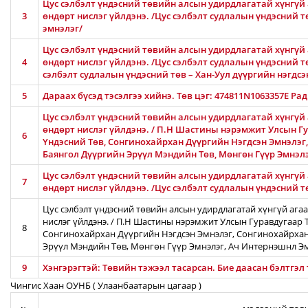
Цус сэлбэлт үндэсний төвийн алсын удирдлагатай хүнгүй 
3
өндөрт нислэг үйлдэнэ. /Цус сэлбэлт судлалын үндэсний 
эмнэлэг/
Цус сэлбэлт үндэсний төвийн алсын удирдлагатай хүнгүй 
4
өндөрт нислэг үйлдэнэ. /Цус сэлбэлт судлалын үндэсний тө
сэлбэлт судлалын үндэсний төв – Хан-Уул дүүргийн нэгдсэ
5
Дараах бүсэд тэсэлгээ хийнэ. Төв цэг: 474811N1063357E Ра
Цус сэлбэлт үндэсний төвийн алсын удирдлагатай хүнгүй 
өндөрт нислэг үйлдэнэ. / П.Н Шастины нэрэмжит Улсын Гу
6
Үндэсний Төв, Сонгинохайрхан Дүүргийн Нэгдсэн Эмнэлэг
Баянгол Дүүргийн Эрүүл Мэндийн Төв, Мөнгөн Гүүр Эмнэл
Цус сэлбэлт үндэсний төвийн алсын удирдлагатай хүнгүй 
7
өндөрт нислэг үйлдэнэ. /Цус сэлбэлт судлалын үндэсний 
Цус сэлбэлт үндэсний төвийн алсын удирдлагатай хүнгүй ага
нислэг үйлдэнэ. / П.Н Шастины нэрэмжит Улсын Гуравдугаар Т
8
Сонгинохайрхан Дүүргийн Нэгдсэн Эмнэлэг, Сонгинохайрхан
Эрүүл Мэндийн Төв, Мөнгөн Гүүр Эмнэлэг, Ач Интернэшнл Э
9
Хэнгэрэгтэй: Төвийн тэжээл тасарсан. Бие даасан бэлтгэ
Чингис Хаан ОУНБ ( Улаанбаатарын цагаар )