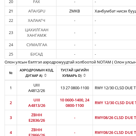
20
FAX
-
-
21
АПА/GPU
ZMKB
Ханбумбат нисэх бууд
22
ХАЛААГЧ
-
-
ЦАХИЛГААН
23
-
-
ХАНГАМЖ
24
СУМАЛГАА
-
-
25
БУСАД
-
-
Олон улсын бэлтгэл аэродромуудтай холбоотой NOTAM ( Oлон улсын
АЭРОДРОМЫН КОД,
ТУСГАЙ ЦАГИЙН
№
ДУГААР A)
ХУВААРЬ D)
UIII
1
13 27 0800-1100
RWY 12/30 CLSD DUE 
A4812/26
UIII
10 0600-1400, 24
2
RWY 12/30 CLSD DUE 
A4813/26
0800-1100
ZBHH
3
-
RWY08/26 CLSD DUE T
E2836/26
ZBHH
4
-
RWY08/26 CLSD DUE T
E2866/26