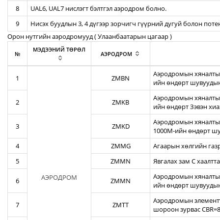
8
UAL6, UAL7 нислэгт бэлтгэл аэродром болно.
9
Нисэх буудлын 3, 4 дүгээр зорчигч гүүрний дугуй болон пот
Орон нутгийн аэродромууд ( Улаанбаатарын цагаар )
МЭДЭЭНИЙ ТӨРӨЛ
№
АЭРОДРОМ
Аэродромын хяналтын
1
ZMBN
ийн өндөрт шувуудын
Аэродромын хяналтын
2
ZMKB
ийн өндөрт Зэвэн хи
Аэродромын хяналтын
3
ZMKD
1000М-ийн өндөрт шу
4
ZMMG
Агаарын хөлгийн газ
5
ZMMN
Явгалах зам С хаалтта
Аэродромын хяналтын
АЭРОДРОМ
6
ZMMN
ийн өндөрт шувуудын
Аэродромын элементү
7
ZMTT
шороон зурвас CBR=82