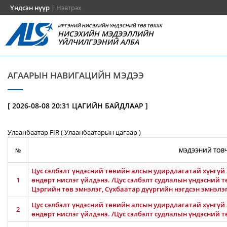
Үндсэн нүүр
|
Нэвтрэх
ИРГЭНИЙ НИСЭХИЙН ҮНДЭСНИЙ ТӨВ ТӨХХК
НИСЭХИЙН МЭДЭЭЛЛИЙН
ҮЙЛЧИЛГЭЭНИЙ АЛБА
АГААРЫН НАВИГАЦИЙН МЭДЭЭ
[ 2026-08-08 20:31 ЦАГИЙН БАЙДЛААР ]
Улаанбаатар FIR ( Улаанбаатарын цагаар )
№
МЭДЭЭНИЙ ТОВЧ
Цус сэлбэлт үндэсний төвийн алсын удирдлагатай хүнгүй 
1
өндөрт нислэг үйлдэнэ. /Цус сэлбэлт судлалын үндэсний т
Цэргийн төв эмнэлэг, Сүхбаатар дүүргийн нэгдсэн эмнэлэ
Цус сэлбэлт үндэсний төвийн алсын удирдлагатай хүнгүй 
2
өндөрт нислэг үйлдэнэ. /Цус сэлбэлт судлалын үндэсний т