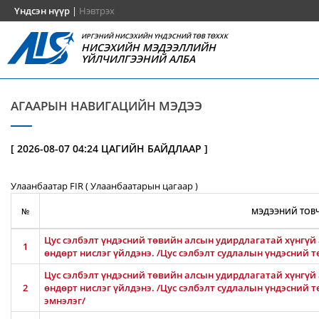
Үндсэн нүүр
|
Нэвтрэх
ИРГЭНИЙ НИСЭХИЙН ҮНДЭСНИЙ ТӨВ ТӨХХК
НИСЭХИЙН МЭДЭЭЛЛИЙН
ҮЙЛЧИЛГЭЭНИЙ АЛБА
АГААРЫН НАВИГАЦИЙН МЭДЭЭ
[ 2026-08-07 04:24 ЦАГИЙН БАЙДЛААР ]
Улаанбаатар FIR ( Улаанбаатарын цагаар )
№
МЭДЭЭНИЙ ТОВЧ
Цус сэлбэлт үндэсний төвийн алсын удирдлагатай хүнгүй 
1
өндөрт нислэг үйлдэнэ. /Цус сэлбэлт судлалын үндэсний т
Цус сэлбэлт үндэсний төвийн алсын удирдлагатай хүнгүй 
2
өндөрт нислэг үйлдэнэ. /Цус сэлбэлт судлалын үндэсний 
эмнэлэг/