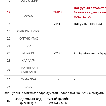
16
AFS СҮЛЖЭЭ
-
-
Цаг уурын автомат с
17
ZMDN
баталгаажуулалтын а
AWOS
мэдэгдэнэ.
18
ZMTL
Цаг уурын станцад гэ
19
САНСРЫН УТАС
-
-
20
ОПТИК УТАС
-
-
21
FAX
-
-
22
АПА/GPU
ZMKB
Ханбумбат нисэх бууд
23
ХАЛААГЧ
-
-
ЦАХИЛГААН
24
-
-
ХАНГАМЖ
25
СУМАЛГАА
-
-
26
БУСАД
-
-
Олон улсын бэлтгэл аэродромуудтай холбоотой NOTAM ( Oлон улсын
АЭРОДРОМЫН КОД,
ТУСГАЙ ЦАГИЙН
№
ДУГААР A)
ХУВААРЬ D)