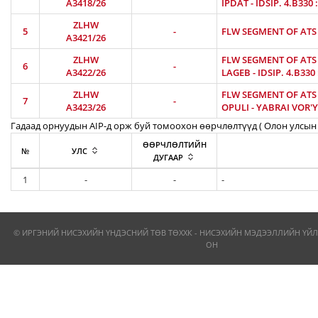
A3418/26
IPDAT - IDSIP. 4.B330
ZLHW
5
-
FLW SEGMENT OF ATS R
A3421/26
ZLHW
FLW SEGMENT OF ATS R
6
-
A3422/26
LAGEB - IDSIP. 4.B330
ZLHW
FLW SEGMENT OF ATS R
7
-
A3423/26
OPULI - YABRAI VOR'Y
Гадаад орнуудын AIP-д орж буй томоохон өөрчлөлтүүд ( Олон улсын 
ӨӨРЧЛӨЛТИЙН
№
УЛС
ДУГААР
1
-
-
-
© ИРГЭНИЙ НИСЭХИЙН ҮНДЭСНИЙ ТӨВ ТӨХХК - НИСЭХИЙН МЭДЭЭЛЛИЙН ҮЙЛ
ОН