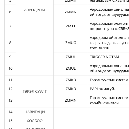
5
ZMMN
Явгалах зам С хаалтта
Аэродромын хяналтын
АЭРОДРОМ
6
ZMMN
ийн өндөрт шувуудын
Аэродромын элементү
7
ZMTT
шороон зурвас CBR=82
Аэродром ойртолтын б
8
ZMUG
газрын гадаргаас дэ
тоо: 30-110.
9
ZMUL
TRIGGER NOTAM
Аэродромын хяналтын
10
ZMUL
ийн өндөрт шувуудын
11
ZMKD
Гэрэл суултын систем
12
ZMKD
PAPI ажилгүй.
ГЭРЭЛ СУУЛТ
Гэрэл суултын систем
13
ZMMN
хэвийн ажилтай.
14
НАВИГАЦИ
-
-
15
ХОЛБОО
-
-