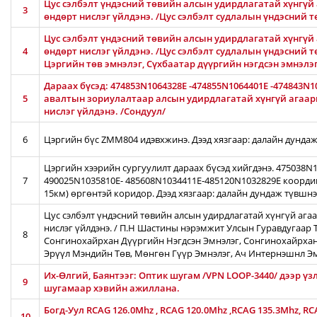
Цус сэлбэлт үндэсний төвийн алсын удирдлагатай хүнгүй 
3
өндөрт нислэг үйлдэнэ. /Цус сэлбэлт судлалын үндэсний 
Цус сэлбэлт үндэсний төвийн алсын удирдлагатай хүнгүй 
4
өндөрт нислэг үйлдэнэ. /Цус сэлбэлт судлалын үндэсний т
Цэргийн төв эмнэлэг, Сүхбаатар дүүргийн нэгдсэн эмнэлэ
Дараах бүсэд: 474853N1064328E -474855N1064401E -474843N1
5
авалтын зориулалтаар алсын удирдлагатай хүнгүй агаары
нислэг үйлдэнэ. /Сондуул/
6
Цэргийн бүс ZMM804 идэвхжинэ. Дээд хязгаар: далайн дундаж
Цэргийн хээрийн сургуулилт дараах бүсэд хийгдэнэ. 475038
7
490025N1035810E- 485608N1034411E-485120N1032829E коорди
15км) өргөнтэй коридор. Дээд хязгаар: далайн дундаж түвшн
Цус сэлбэлт үндэсний төвийн алсын удирдлагатай хүнгүй ага
нислэг үйлдэнэ. / П.Н Шастины нэрэмжит Улсын Гуравдугаар Т
8
Сонгинохайрхан Дүүргийн Нэгдсэн Эмнэлэг, Сонгинохайрхан
Эрүүл Мэндийн Төв, Мөнгөн Гүүр Эмнэлэг, Ач Интернэшнл Э
Их-Өлгий, Баянтээг: Оптик шугам /VPN LOOP-3440/ дээр үз
9
шугамаар хэвийн ажиллана.
Богд-Уул RCAG 126.0Mhz , RCAG 120.0Mhz ,RCAG 135.3Mhz, R
10