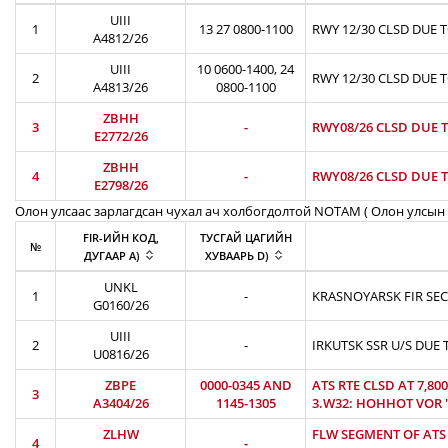
UIII
1
13 27 0800-1100
RWY 12/30 CLSD DUE 
A4812/26
UIII
10 0600-1400, 24
2
RWY 12/30 CLSD DUE 
A4813/26
0800-1100
ZBHH
3
-
RWY08/26 CLSD DUE T
E2772/26
ZBHH
4
-
RWY08/26 CLSD DUE T
E2798/26
Олон улсаас зарлагдсан чухал ач холбогдолтой NOTAM ( Олон улсын 
FIR-ИЙН КОД,
ТУСГАЙ ЦАГИЙН
№
ДУГААР A)
ХУВААРЬ D)
UNKL
1
-
KRASNOYARSK FIR SEC
G0160/26
UIII
2
-
IRKUTSK SSR U/S DUE 
U0816/26
ZBPE
0000-0345 AND
ATS RTE CLSD AT 7,8
3
A3404/26
1145-1305
3.W32: HOHHOT VOR 'H
ZLHW
FLW SEGMENT OF ATS R
4
-