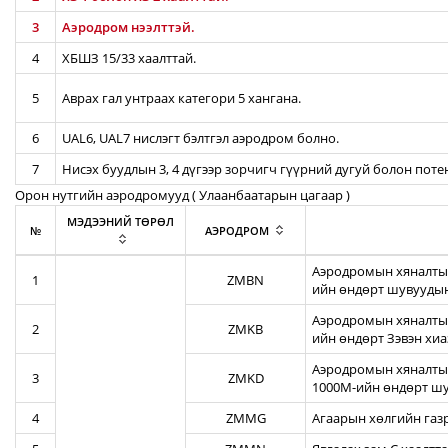
3
Аэродром нээлттэй.
4
ХБШЗ 15/33 хаалттай.
5
Аврах гал унтраах категори 5 хангана.
6
UAL6, UAL7 нислэгт бэлтгэл аэродром болно.
7
Нисэх буудлын 3, 4 дүгээр зорчигч гүүрний дугуй болон пот
Орон нутгийн аэродромууд ( Улаанбаатарын цагаар )
МЭДЭЭНИЙ ТӨРӨЛ
№
АЭРОДРОМ
Аэродромын хяналтын
1
ZMBN
ийн өндөрт шувуудын
Аэродромын хяналтын
2
ZMKB
ийн өндөрт Зэвэн хи
Аэродромын хяналтын
3
ZMKD
1000М-ийн өндөрт шу
4
ZMMG
Агаарын хөлгийн газ