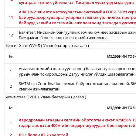
хугацаат техник үйлчилгээ. Тасалдал үүсэх үед мэдэгдэнэ
AIRCON2100 автоматжуулалтын системийн FDP2, SDP1 серв
11
байрууд дээр хуваарьт улирлын техник үйлчилгээ, прог
байрууд хэвийн системийн ажиллагаанд тасалдал үүсэхгү
Баянтээг: Нисэхийн байгууламж эрчим хүчнээс засварын ажил
12
Бие даасан бэлтгэл тэжээлээр хэвийн ажиллана.
Чингис Хаан ОУНБ ( Улаанбаатарын цагаар )
№
МЭДЭЭНИЙ ТОВЧ
Агаарын хөлгийн шатахууны нөөц багассан тул агаарын тээв
1
урьдчилан тохиролцсоны дагуу нислэг үйлдэх шаардлагатай.
SiATM-ын Coordination ажлын байрны эх хавтан гэмтэлтэй. S
2
хэвийн ажиллагаатай.
Буянт-Ухаа ОУНБ ( Улаанбаатарын цагаар )
№
МЭДЭЭНИЙ ТОВЧ
Аэродромын агаарын хөлгийн ойртолтын хэсэг 475056N 106
1
гадаргаас дээш 400м-ийн өндөрт шувуудын бөөгнөрөлтэй
2
ЯЗ 1 болон ЯЗ 2 хаалттай.