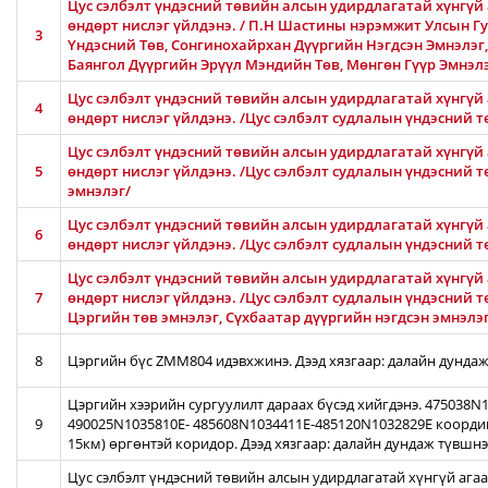
Цус сэлбэлт үндэсний төвийн алсын удирдлагатай хүнгүй 
өндөрт нислэг үйлдэнэ. / П.Н Шастины нэрэмжит Улсын Гу
3
Үндэсний Төв, Сонгинохайрхан Дүүргийн Нэгдсэн Эмнэлэг
Баянгол Дүүргийн Эрүүл Мэндийн Төв, Мөнгөн Гүүр Эмнэл
Цус сэлбэлт үндэсний төвийн алсын удирдлагатай хүнгүй 
4
өндөрт нислэг үйлдэнэ. /Цус сэлбэлт судлалын үндэсний т
Цус сэлбэлт үндэсний төвийн алсын удирдлагатай хүнгүй 
5
өндөрт нислэг үйлдэнэ. /Цус сэлбэлт судлалын үндэсний 
эмнэлэг/
Цус сэлбэлт үндэсний төвийн алсын удирдлагатай хүнгүй 
6
өндөрт нислэг үйлдэнэ. /Цус сэлбэлт судлалын үндэсний 
Цус сэлбэлт үндэсний төвийн алсын удирдлагатай хүнгүй 
7
өндөрт нислэг үйлдэнэ. /Цус сэлбэлт судлалын үндэсний т
Цэргийн төв эмнэлэг, Сүхбаатар дүүргийн нэгдсэн эмнэлэ
8
Цэргийн бүс ZMM804 идэвхжинэ. Дээд хязгаар: далайн дундаж
Цэргийн хээрийн сургуулилт дараах бүсэд хийгдэнэ. 475038
9
490025N1035810E- 485608N1034411E-485120N1032829E коорди
15км) өргөнтэй коридор. Дээд хязгаар: далайн дундаж түвшн
Цус сэлбэлт үндэсний төвийн алсын удирдлагатай хүнгүй ага