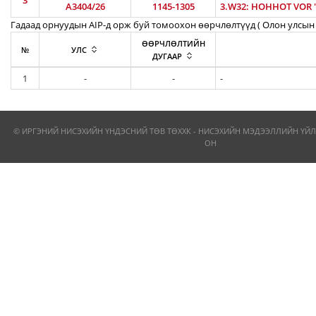
3
A3404/26
1145-1305
3.W32: HOHHOT VOR 'H
Гадаад орнуудын AIP-д орж буй томоохон өөрчлөлтүүд ( Олон улсын 
ӨӨРЧЛӨЛТИЙН
№
УЛС
ДУГААР
1
-
-
-
© ИРГЭНИЙ НИСЭХИЙН ҮНДЭСНИЙ ТӨВ ТӨХХК - НИСЭХИЙН МЭДЭЭЛЛИЙН ҮЙЛ
ОН