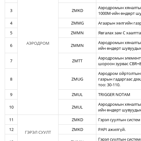
Аэродромын хяналтын
3
ZMKD
1000М-ийн өндөрт шу
4
ZMMG
Агаарын хөлгийн газ
5
ZMMN
Явгалах зам С хаалтта
Аэродромын хяналтын
АЭРОДРОМ
6
ZMMN
ийн өндөрт шувуудын
Аэродромын элементү
7
ZMTT
шороон зурвас CBR=82
Аэродром ойртолтын б
8
ZMUG
газрын гадаргаас дэ
тоо: 30-110.
9
ZMUL
TRIGGER NOTAM
Аэродромын хяналтын
10
ZMUL
ийн өндөрт шувуудын
11
ZMKD
Гэрэл суултын систем
12
ZMKD
PAPI ажилгүй.
ГЭРЭЛ СУУЛТ
Гэрэл суултын систем