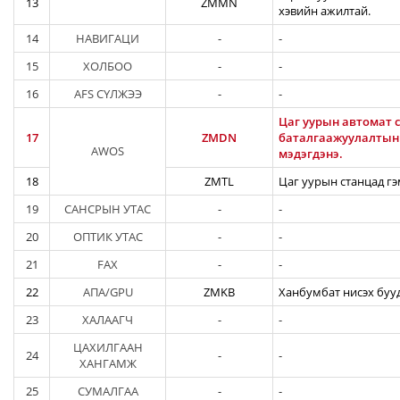
13
ZMMN
хэвийн ажилтай.
14
НАВИГАЦИ
-
-
15
ХОЛБОО
-
-
16
AFS СҮЛЖЭЭ
-
-
Цаг уурын автомат с
17
ZMDN
баталгаажуулалтын а
AWOS
мэдэгдэнэ.
18
ZMTL
Цаг уурын станцад гэ
19
САНСРЫН УТАС
-
-
20
ОПТИК УТАС
-
-
21
FAX
-
-
22
АПА/GPU
ZMKB
Ханбумбат нисэх бууд
23
ХАЛААГЧ
-
-
ЦАХИЛГААН
24
-
-
ХАНГАМЖ
25
СУМАЛГАА
-
-