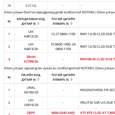
26
БУСАД
-
-
Олон улсын бэлтгэл аэродромуудтай холбоотой NOTAM ( Oлон улсын
АЭРОДРОМЫН КОД,
ТУСГАЙ ЦАГИЙН
№
ДУГААР A)
ХУВААРЬ D)
UIII
1
13 27 0800-1100
RWY 12/30 CLSD DUE 
A4812/26
UIII
10 0600-1400, 24
2
RWY 12/30 CLSD DUE 
A4813/26
0800-1100
ZBHH
3
-
RWY08/26 CLSD DUE T
E2798/26
Олон улсаас зарлагдсан чухал ач холбогдолтой NOTAM ( Олон улсын 
FIR-ИЙН КОД,
ТУСГАЙ ЦАГИЙН
№
ДУГААР A)
ХУВААРЬ D)
UNKL
1
-
KRASNOYARSK FIR SEC
G0160/26
UIII
2
-
IRKUTSK SSR U/S DUE 
U0816/26
ZBPE
0000-0345 AND
ATS RTE CLSD AT 7,8