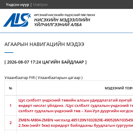
Үндсэн нүүр
|
Нэвтрэх
ИРГЭНИЙ НИСЭХИЙН ҮНДЭСНИЙ ТӨВ ТӨХХК
НИСЭХИЙН МЭДЭЭЛЛИЙН
ҮЙЛЧИЛГЭЭНИЙ АЛБА
АГААРЫН НАВИГАЦИЙН МЭДЭЭ
[ 2026-08-07 17:24 ЦАГИЙН БАЙДЛААР ]
Улаанбаатар FIR ( Улаанбаатарын цагаар )
№
МЭДЭЭНИЙ ТОВЧ
Цус сэлбэлт үндэсний төвийн алсын удирдлагатай хүнгүй 
1
өндөрт нислэг үйлдэнэ. /Цус сэлбэлт судлалын үндэсний тө
сэлбэлт судлалын үндэсний төв – Хан-Уул дүүргийн нэгдсэ
ZMBN-M804-ZMBN чиглэлд 485120N1032829E-490526N103545
2
2.5км (нийт 5км) коридорт байлдааны буудлагын сургуулил