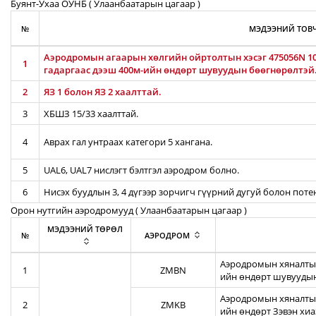
Буянт-Ухаа ОУНБ ( Улаанбаатарын цагаар )
№
МЭДЭЭНИЙ ТОВЧ
Аэродромын агаарын хөлгийн ойртолтын хэсэг 475056N 106
1
гадаргаас дээш 400м-ийн өндөрт шувуудын бөөгнөрөлтэй
2
ЯЗ 1 болон ЯЗ 2 хаалттай.
3
ХБШЗ 15/33 хаалттай.
4
Аврах гал унтраах категори 5 хангана.
5
UAL6, UAL7 нислэгт бэлтгэл аэродром болно.
6
Нисэх буудлын 3, 4 дүгээр зорчигч гүүрний дугуй болон пот
Орон нутгийн аэродромууд ( Улаанбаатарын цагаар )
МЭДЭЭНИЙ ТӨРӨЛ
№
АЭРОДРОМ
Аэродромын хяналтын
1
ZMBN
ийн өндөрт шувуудын
Аэродромын хяналтын
2
ZMKB
ийн өндөрт Зэвэн хи