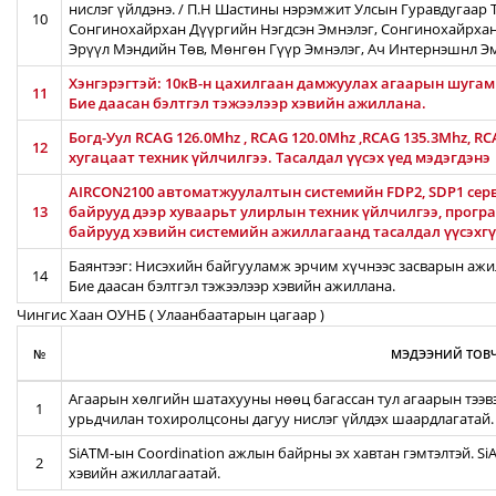
нислэг үйлдэнэ. / П.Н Шастины нэрэмжит Улсын Гуравдугаар Т
10
Сонгинохайрхан Дүүргийн Нэгдсэн Эмнэлэг, Сонгинохайрхан
Эрүүл Мэндийн Төв, Мөнгөн Гүүр Эмнэлэг, Ач Интернэшнл Э
Хэнгэрэгтэй: 10кВ-н цахилгаан дамжуулах агаарын шугамын
11
Бие даасан бэлтгэл тэжээлээр хэвийн ажиллана.
Богд-Уул RCAG 126.0Mhz , RCAG 120.0Mhz ,RCAG 135.3Mhz, R
12
хугацаат техник үйлчилгээ. Тасалдал үүсэх үед мэдэгдэнэ
AIRCON2100 автоматжуулалтын системийн FDP2, SDP1 серв
13
байрууд дээр хуваарьт улирлын техник үйлчилгээ, прог
байрууд хэвийн системийн ажиллагаанд тасалдал үүсэхгү
Баянтээг: Нисэхийн байгууламж эрчим хүчнээс засварын ажил
14
Бие даасан бэлтгэл тэжээлээр хэвийн ажиллана.
Чингис Хаан ОУНБ ( Улаанбаатарын цагаар )
№
МЭДЭЭНИЙ ТОВЧ
Агаарын хөлгийн шатахууны нөөц багассан тул агаарын тээв
1
урьдчилан тохиролцсоны дагуу нислэг үйлдэх шаардлагатай.
SiATM-ын Coordination ажлын байрны эх хавтан гэмтэлтэй. S
2
хэвийн ажиллагаатай.