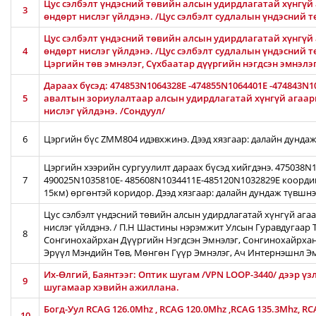
Цус сэлбэлт үндэсний төвийн алсын удирдлагатай хүнгүй 
3
өндөрт нислэг үйлдэнэ. /Цус сэлбэлт судлалын үндэсний 
Цус сэлбэлт үндэсний төвийн алсын удирдлагатай хүнгүй 
4
өндөрт нислэг үйлдэнэ. /Цус сэлбэлт судлалын үндэсний т
Цэргийн төв эмнэлэг, Сүхбаатар дүүргийн нэгдсэн эмнэлэ
Дараах бүсэд: 474853N1064328E -474855N1064401E -474843N1
5
авалтын зориулалтаар алсын удирдлагатай хүнгүй агаары
нислэг үйлдэнэ. /Сондуул/
6
Цэргийн бүс ZMM804 идэвхжинэ. Дээд хязгаар: далайн дундаж
Цэргийн хээрийн сургуулилт дараах бүсэд хийгдэнэ. 475038
7
490025N1035810E- 485608N1034411E-485120N1032829E коорди
15км) өргөнтэй коридор. Дээд хязгаар: далайн дундаж түвшн
Цус сэлбэлт үндэсний төвийн алсын удирдлагатай хүнгүй ага
нислэг үйлдэнэ. / П.Н Шастины нэрэмжит Улсын Гуравдугаар Т
8
Сонгинохайрхан Дүүргийн Нэгдсэн Эмнэлэг, Сонгинохайрхан
Эрүүл Мэндийн Төв, Мөнгөн Гүүр Эмнэлэг, Ач Интернэшнл Э
Их-Өлгий, Баянтээг: Оптик шугам /VPN LOOP-3440/ дээр үз
9
шугамаар хэвийн ажиллана.
Богд-Уул RCAG 126.0Mhz , RCAG 120.0Mhz ,RCAG 135.3Mhz, R
10