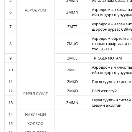
5
ZMMN
Явгалах зам С хаалтта
Аэродромын хяналтын
АЭРОДРОМ
6
ZMMN
ийн өндөрт шувуудын
Аэродромын элементү
7
ZMTT
шороон зурвас CBR=82
Аэродром ойртолтын б
8
ZMUG
газрын гадаргаас дэ
тоо: 30-110.
9
ZMUL
TRIGGER NOTAM
Аэродромын хяналтын
10
ZMUL
ийн өндөрт шувуудын
11
ZMKD
Гэрэл суултын систем
12
ZMKD
PAPI ажилгүй.
ГЭРЭЛ СУУЛТ
Гэрэл суултын систем
13
ZMMN
хэвийн ажилтай.
14
НАВИГАЦИ
-
-
15
ХОЛБОО
-
-