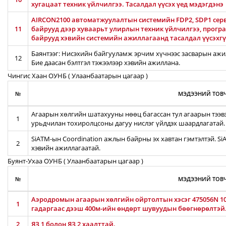
хугацаат техник үйлчилгээ. Тасалдал үүсэх үед мэдэгдэнэ
AIRCON2100 автоматжуулалтын системийн FDP2, SDP1 серв
11
байрууд дээр хуваарьт улирлын техник үйлчилгээ, прог
байрууд хэвийн системийн ажиллагаанд тасалдал үүсэхгү
Баянтээг: Нисэхийн байгууламж эрчим хүчнээс засварын ажил
12
Бие даасан бэлтгэл тэжээлээр хэвийн ажиллана.
Чингис Хаан ОУНБ ( Улаанбаатарын цагаар )
№
МЭДЭЭНИЙ ТОВЧ
Агаарын хөлгийн шатахууны нөөц багассан тул агаарын тээв
1
урьдчилан тохиролцсоны дагуу нислэг үйлдэх шаардлагатай.
SiATM-ын Coordination ажлын байрны эх хавтан гэмтэлтэй. S
2
хэвийн ажиллагаатай.
Буянт-Ухаа ОУНБ ( Улаанбаатарын цагаар )
№
МЭДЭЭНИЙ ТОВЧ
Аэродромын агаарын хөлгийн ойртолтын хэсэг 475056N 106
1
гадаргаас дээш 400м-ийн өндөрт шувуудын бөөгнөрөлтэй
2
ЯЗ 1 болон ЯЗ 2 хаалттай.