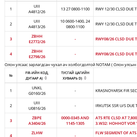
UIII
1
13 27 0800-1100
RWY 12/30 CLSD DUE 
A4812/26
UIII
10 0600-1400, 24
2
RWY 12/30 CLSD DUE 
A4813/26
0800-1100
ZBHH
3
-
RWY08/26 CLSD DUE T
E2772/26
ZBHH
4
-
RWY08/26 CLSD DUE T
E2798/26
Олон улсаас зарлагдсан чухал ач холбогдолтой NOTAM ( Олон улсын 
FIR-ИЙН КОД,
ТУСГАЙ ЦАГИЙН
№
ДУГААР A)
ХУВААРЬ D)
UNKL
1
-
KRASNOYARSK FIR SEC
G0160/26
UIII
2
-
IRKUTSK SSR U/S DUE 
U0816/26
ZBPE
0000-0345 AND
ATS RTE CLSD AT 7,8
3
A3404/26
1145-1305
3.W32: HOHHOT VOR 'H
ZLHW
FLW SEGMENT OF ATS R
4
-