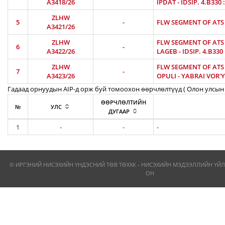
A3418/26
IPDAT - IDSIP. 4.B330
ZLHW
5
-
FLW SEGMENT OF ATS R
A3421/26
ZLHW
FLW SEGMENT OF ATS R
6
-
A3422/26
LAGEB - IDSIP. 4.B330
ZLHW
FLW SEGMENT OF ATS R
7
-
A3423/26
OPULI - YABRAI VOR'Y
Гадаад орнуудын AIP-д орж буй томоохон өөрчлөлтүүд ( Олон улсын 
ӨӨРЧЛӨЛТИЙН
№
УЛС
ДУГААР
1
-
-
-
© ИРГЭНИЙ НИСЭХИЙН ҮНДЭСНИЙ ТӨВ ТӨХХК - НИСЭХИЙН МЭДЭЭЛЛИЙН ҮЙЛ
ОН