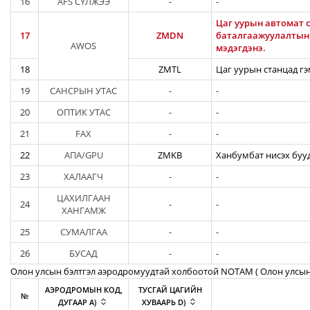
16
AFS СҮЛЖЭЭ
-
-
Цаг уурын автомат с
17
ZMDN
баталгаажуулалтын а
AWOS
мэдэгдэнэ.
18
ZMTL
Цаг уурын станцад гэ
19
САНСРЫН УТАС
-
-
20
ОПТИК УТАС
-
-
21
FAX
-
-
22
АПА/GPU
ZMKB
Ханбумбат нисэх бууд
23
ХАЛААГЧ
-
-
ЦАХИЛГААН
24
-
-
ХАНГАМЖ
25
СУМАЛГАА
-
-
26
БУСАД
-
-
Олон улсын бэлтгэл аэродромуудтай холбоотой NOTAM ( Oлон улсын
АЭРОДРОМЫН КОД,
ТУСГАЙ ЦАГИЙН
№
ДУГААР A)
ХУВААРЬ D)