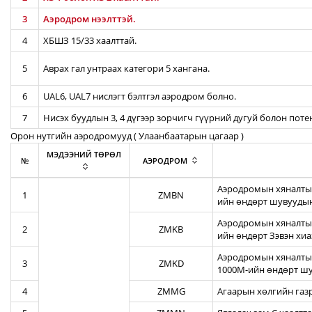
3
Аэродром нээлттэй.
4
ХБШЗ 15/33 хаалттай.
5
Аврах гал унтраах категори 5 хангана.
6
UAL6, UAL7 нислэгт бэлтгэл аэродром болно.
7
Нисэх буудлын 3, 4 дүгээр зорчигч гүүрний дугуй болон пот
Орон нутгийн аэродромууд ( Улаанбаатарын цагаар )
МЭДЭЭНИЙ ТӨРӨЛ
№
АЭРОДРОМ
Аэродромын хяналтын
1
ZMBN
ийн өндөрт шувуудын
Аэродромын хяналтын
2
ZMKB
ийн өндөрт Зэвэн хи
Аэродромын хяналтын
3
ZMKD
1000М-ийн өндөрт шу
4
ZMMG
Агаарын хөлгийн газ