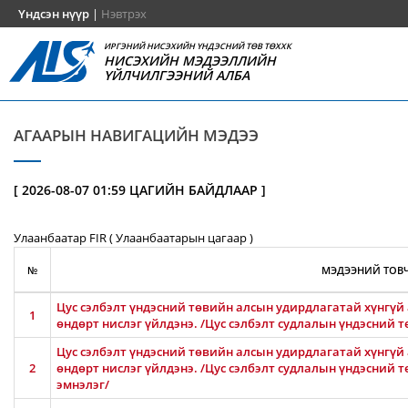
Үндсэн нүүр
|
Нэвтрэх
ИРГЭНИЙ НИСЭХИЙН ҮНДЭСНИЙ ТӨВ ТӨХХК
НИСЭХИЙН МЭДЭЭЛЛИЙН
ҮЙЛЧИЛГЭЭНИЙ АЛБА
АГААРЫН НАВИГАЦИЙН МЭДЭЭ
[ 2026-08-07 01:59 ЦАГИЙН БАЙДЛААР ]
Улаанбаатар FIR ( Улаанбаатарын цагаар )
№
МЭДЭЭНИЙ ТОВЧ
Цус сэлбэлт үндэсний төвийн алсын удирдлагатай хүнгүй 
1
өндөрт нислэг үйлдэнэ. /Цус сэлбэлт судлалын үндэсний т
Цус сэлбэлт үндэсний төвийн алсын удирдлагатай хүнгүй 
2
өндөрт нислэг үйлдэнэ. /Цус сэлбэлт судлалын үндэсний 
эмнэлэг/