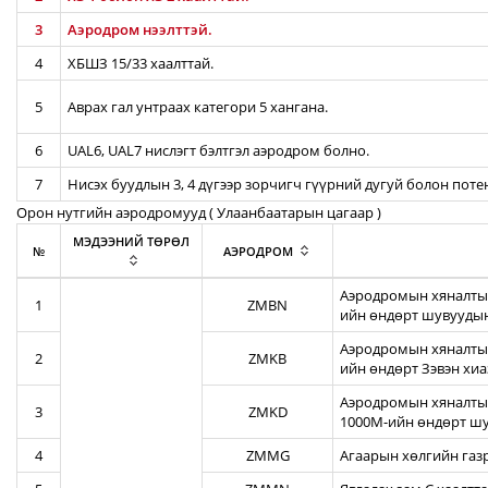
3
Аэродром нээлттэй.
4
ХБШЗ 15/33 хаалттай.
5
Аврах гал унтраах категори 5 хангана.
6
UAL6, UAL7 нислэгт бэлтгэл аэродром болно.
7
Нисэх буудлын 3, 4 дүгээр зорчигч гүүрний дугуй болон пот
Орон нутгийн аэродромууд ( Улаанбаатарын цагаар )
МЭДЭЭНИЙ ТӨРӨЛ
№
АЭРОДРОМ
Аэродромын хяналтын
1
ZMBN
ийн өндөрт шувуудын
Аэродромын хяналтын
2
ZMKB
ийн өндөрт Зэвэн хи
Аэродромын хяналтын
3
ZMKD
1000М-ийн өндөрт шу
4
ZMMG
Агаарын хөлгийн газ