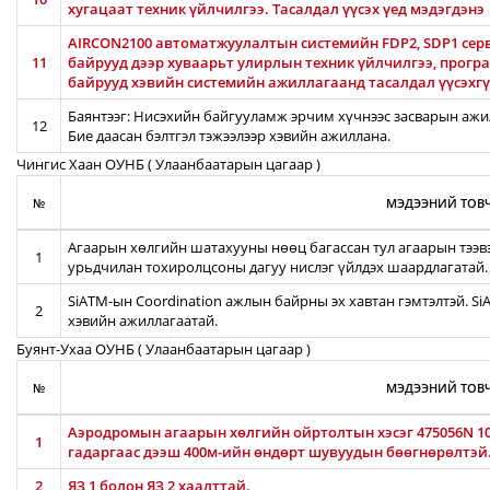
хугацаат техник үйлчилгээ. Тасалдал үүсэх үед мэдэгдэнэ
AIRCON2100 автоматжуулалтын системийн FDP2, SDP1 серв
11
байрууд дээр хуваарьт улирлын техник үйлчилгээ, прог
байрууд хэвийн системийн ажиллагаанд тасалдал үүсэхгү
Баянтээг: Нисэхийн байгууламж эрчим хүчнээс засварын ажил
12
Бие даасан бэлтгэл тэжээлээр хэвийн ажиллана.
Чингис Хаан ОУНБ ( Улаанбаатарын цагаар )
№
МЭДЭЭНИЙ ТОВЧ
Агаарын хөлгийн шатахууны нөөц багассан тул агаарын тээв
1
урьдчилан тохиролцсоны дагуу нислэг үйлдэх шаардлагатай.
SiATM-ын Coordination ажлын байрны эх хавтан гэмтэлтэй. S
2
хэвийн ажиллагаатай.
Буянт-Ухаа ОУНБ ( Улаанбаатарын цагаар )
№
МЭДЭЭНИЙ ТОВЧ
Аэродромын агаарын хөлгийн ойртолтын хэсэг 475056N 106
1
гадаргаас дээш 400м-ийн өндөрт шувуудын бөөгнөрөлтэй
2
ЯЗ 1 болон ЯЗ 2 хаалттай.