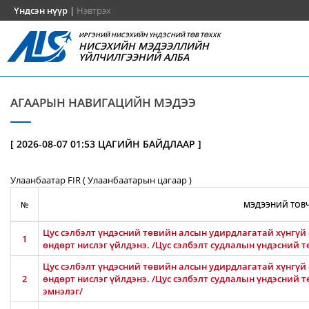
Үндсэн нүүр
|
Нэвтрэх
ИРГЭНИЙ НИСЭХИЙН ҮНДЭСНИЙ ТӨВ ТӨХХК
НИСЭХИЙН МЭДЭЭЛЛИЙН
ҮЙЛЧИЛГЭЭНИЙ АЛБА
АГААРЫН НАВИГАЦИЙН МЭДЭЭ
[ 2026-08-07 01:53 ЦАГИЙН БАЙДЛААР ]
Улаанбаатар FIR ( Улаанбаатарын цагаар )
№
МЭДЭЭНИЙ ТОВЧ
Цус сэлбэлт үндэсний төвийн алсын удирдлагатай хүнгүй 
1
өндөрт нислэг үйлдэнэ. /Цус сэлбэлт судлалын үндэсний т
Цус сэлбэлт үндэсний төвийн алсын удирдлагатай хүнгүй 
2
өндөрт нислэг үйлдэнэ. /Цус сэлбэлт судлалын үндэсний 
эмнэлэг/