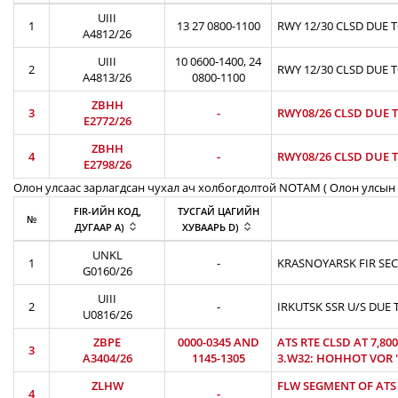
UIII
1
13 27 0800-1100
RWY 12/30 CLSD DUE 
A4812/26
UIII
10 0600-1400, 24
2
RWY 12/30 CLSD DUE 
A4813/26
0800-1100
ZBHH
3
-
RWY08/26 CLSD DUE T
E2772/26
ZBHH
4
-
RWY08/26 CLSD DUE T
E2798/26
Олон улсаас зарлагдсан чухал ач холбогдолтой NOTAM ( Олон улсын 
FIR-ИЙН КОД,
ТУСГАЙ ЦАГИЙН
№
ДУГААР A)
ХУВААРЬ D)
UNKL
1
-
KRASNOYARSK FIR SEC
G0160/26
UIII
2
-
IRKUTSK SSR U/S DUE 
U0816/26
ZBPE
0000-0345 AND
ATS RTE CLSD AT 7,8
3
A3404/26
1145-1305
3.W32: HOHHOT VOR 'H
ZLHW
FLW SEGMENT OF ATS R
4
-