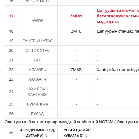
16
AFS СҮЛЖЭЭ
-
-
Цаг уурын автомат с
17
ZMDN
баталгаажуулалтын а
AWOS
мэдэгдэнэ.
18
ZMTL
Цаг уурын станцад гэ
19
САНСРЫН УТАС
-
-
20
ОПТИК УТАС
-
-
21
FAX
-
-
22
АПА/GPU
ZMKB
Ханбумбат нисэх бууд
23
ХАЛААГЧ
-
-
ЦАХИЛГААН
24
-
-
ХАНГАМЖ
25
СУМАЛГАА
-
-
26
БУСАД
-
-
Олон улсын бэлтгэл аэродромуудтай холбоотой NOTAM ( Oлон улсын
АЭРОДРОМЫН КОД,
ТУСГАЙ ЦАГИЙН
№
ДУГААР A)
ХУВААРЬ D)