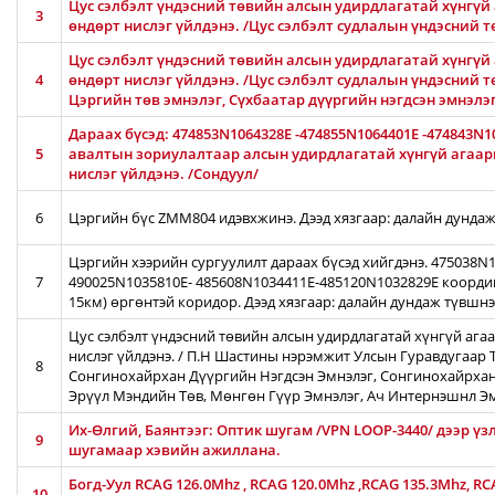
Цус сэлбэлт үндэсний төвийн алсын удирдлагатай хүнгүй 
3
өндөрт нислэг үйлдэнэ. /Цус сэлбэлт судлалын үндэсний 
Цус сэлбэлт үндэсний төвийн алсын удирдлагатай хүнгүй 
4
өндөрт нислэг үйлдэнэ. /Цус сэлбэлт судлалын үндэсний т
Цэргийн төв эмнэлэг, Сүхбаатар дүүргийн нэгдсэн эмнэлэ
Дараах бүсэд: 474853N1064328E -474855N1064401E -474843N1
5
авалтын зориулалтаар алсын удирдлагатай хүнгүй агаары
нислэг үйлдэнэ. /Сондуул/
6
Цэргийн бүс ZMM804 идэвхжинэ. Дээд хязгаар: далайн дундаж
Цэргийн хээрийн сургуулилт дараах бүсэд хийгдэнэ. 475038
7
490025N1035810E- 485608N1034411E-485120N1032829E коорди
15км) өргөнтэй коридор. Дээд хязгаар: далайн дундаж түвшн
Цус сэлбэлт үндэсний төвийн алсын удирдлагатай хүнгүй ага
нислэг үйлдэнэ. / П.Н Шастины нэрэмжит Улсын Гуравдугаар Т
8
Сонгинохайрхан Дүүргийн Нэгдсэн Эмнэлэг, Сонгинохайрхан
Эрүүл Мэндийн Төв, Мөнгөн Гүүр Эмнэлэг, Ач Интернэшнл Э
Их-Өлгий, Баянтээг: Оптик шугам /VPN LOOP-3440/ дээр үз
9
шугамаар хэвийн ажиллана.
Богд-Уул RCAG 126.0Mhz , RCAG 120.0Mhz ,RCAG 135.3Mhz, R
10