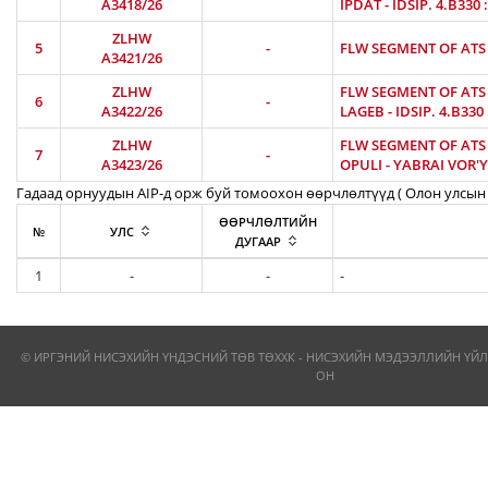
A3418/26
IPDAT - IDSIP. 4.B330
ZLHW
5
-
FLW SEGMENT OF ATS R
A3421/26
ZLHW
FLW SEGMENT OF ATS R
6
-
A3422/26
LAGEB - IDSIP. 4.B330
ZLHW
FLW SEGMENT OF ATS R
7
-
A3423/26
OPULI - YABRAI VOR'Y
Гадаад орнуудын AIP-д орж буй томоохон өөрчлөлтүүд ( Олон улсын 
ӨӨРЧЛӨЛТИЙН
№
УЛС
ДУГААР
1
-
-
-
© ИРГЭНИЙ НИСЭХИЙН ҮНДЭСНИЙ ТӨВ ТӨХХК - НИСЭХИЙН МЭДЭЭЛЛИЙН ҮЙЛ
ОН