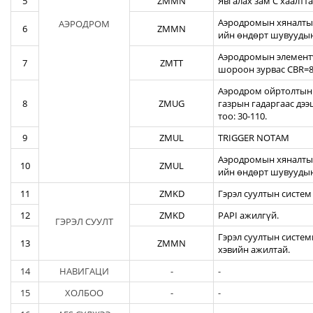
5
ZMMN
Явгалах зам С хаалтта
Аэродромын хяналтын
АЭРОДРОМ
6
ZMMN
ийн өндөрт шувуудын
Аэродромын элементү
7
ZMTT
шороон зурвас CBR=82
Аэродром ойртолтын б
8
ZMUG
газрын гадаргаас дэ
тоо: 30-110.
9
ZMUL
TRIGGER NOTAM
Аэродромын хяналтын
10
ZMUL
ийн өндөрт шувуудын
11
ZMKD
Гэрэл суултын систем
12
ZMKD
PAPI ажилгүй.
ГЭРЭЛ СУУЛТ
Гэрэл суултын систем
13
ZMMN
хэвийн ажилтай.
14
НАВИГАЦИ
-
-
15
ХОЛБОО
-
-