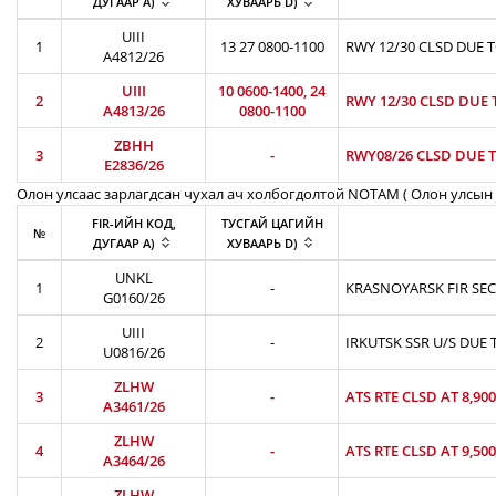
ДУГААР A)
ХУВААРЬ D)
UIII
1
13 27 0800-1100
RWY 12/30 CLSD DUE 
A4812/26
UIII
10 0600-1400, 24
2
RWY 12/30 CLSD DUE 
A4813/26
0800-1100
ZBHH
3
-
RWY08/26 CLSD DUE T
E2836/26
Олон улсаас зарлагдсан чухал ач холбогдолтой NOTAM ( Олон улсын 
FIR-ИЙН КОД,
ТУСГАЙ ЦАГИЙН
№
ДУГААР A)
ХУВААРЬ D)
UNKL
1
-
KRASNOYARSK FIR SEC
G0160/26
UIII
2
-
IRKUTSK SSR U/S DUE 
U0816/26
ZLHW
3
-
ATS RTE CLSD AT 8,90
A3461/26
ZLHW
4
-
ATS RTE CLSD AT 9,50
A3464/26
ZLHW