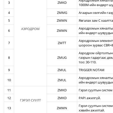
Аэродромын хяналтын
3
ZMKD
1000М-ийн өндөрт шу
4
ZMMG
Агаарын хөлгийн газ
5
ZMMN
Явгалах зам С хаалтта
Аэродромын хяналтын
АЭРОДРОМ
6
ZMMN
ийн өндөрт шувуудын
Аэродромын элементү
7
ZMTT
шороон зурвас CBR=82
Аэродром ойртолтын б
8
ZMUG
газрын гадаргаас дэ
тоо: 30-110.
9
ZMUL
TRIGGER NOTAM
Аэродромын хяналтын
10
ZMUL
ийн өндөрт шувуудын
11
ZMKD
Гэрэл суултын систем
12
ZMKD
PAPI ажилгүй.
ГЭРЭЛ СУУЛТ
Гэрэл суултын систем
13
ZMMN
хэвийн ажилтай.