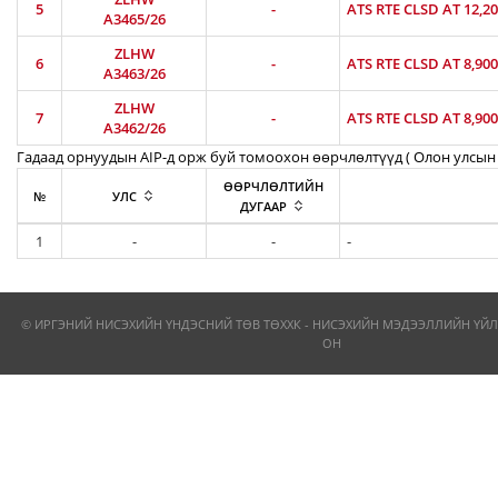
5
-
ATS RTE CLSD AT 12,2
A3465/26
ZLHW
6
-
ATS RTE CLSD AT 8,90
A3463/26
ZLHW
7
-
ATS RTE CLSD AT 8,90
A3462/26
Гадаад орнуудын AIP-д орж буй томоохон өөрчлөлтүүд ( Олон улсын 
ӨӨРЧЛӨЛТИЙН
№
УЛС
ДУГААР
1
-
-
-
© ИРГЭНИЙ НИСЭХИЙН ҮНДЭСНИЙ ТӨВ ТӨХХК - НИСЭХИЙН МЭДЭЭЛЛИЙН ҮЙЛ
ОН