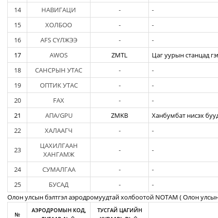
14
НАВИГАЦИ
-
-
15
ХОЛБОО
-
-
16
AFS СҮЛЖЭЭ
-
-
17
AWOS
ZMTL
Цаг уурын станцад гэ
18
САНСРЫН УТАС
-
-
19
ОПТИК УТАС
-
-
20
FAX
-
-
21
АПА/GPU
ZMKB
Ханбумбат нисэх бууд
22
ХАЛААГЧ
-
-
ЦАХИЛГААН
23
-
-
ХАНГАМЖ
24
СУМАЛГАА
-
-
25
БУСАД
-
-
Олон улсын бэлтгэл аэродромуудтай холбоотой NOTAM ( Oлон улсын
АЭРОДРОМЫН КОД,
ТУСГАЙ ЦАГИЙН
№