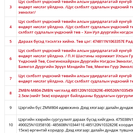
Цус сэлбэлт үндэсний төвийн алсын удирдлагатай хүнгүй 
3
өндөрт нислэг үйлдэнэ. /Цус сэлбэлт судлалын үндэсний 
эмнэлэг/
Цус сэлбэлт үндэсний төвийн алсын удирдлагатай хүнгүй 
4
өндөрт нислэг үйлдэнэ. /Цус сэлбэлт судлалын үндэсний тө
сэлбэлт судлалын үндэсний төв – Хан-Уул дүүргийн нэгдсэ
5
Дараах бүсэд тэсэлгээ хийнэ. Төв цэг: 474811N1063357E Ра
Цус сэлбэлт үндэсний төвийн алсын удирдлагатай хүнгүй 
өндөрт нислэг үйлдэнэ. / П.Н Шастины нэрэмжит Улсын Гу
6
Үндэсний Төв, Сонгинохайрхан Дүүргийн Нэгдсэн Эмнэлэг
Баянгол Дүүргийн Эрүүл Мэндийн Төв, Мөнгөн Гүүр Эмнэл
Цус сэлбэлт үндэсний төвийн алсын удирдлагатай хүнгүй 
7
өндөрт нислэг үйлдэнэ. /Цус сэлбэлт судлалын үндэсний 
ZMBN-M804-ZMBN чиглэлд 485120N1032829E-490526N103545
8
2.5км (нийт 5км) коридорт байлдааны буудлагын сургуулил
9
Цэргийн бүс ZMM804 идэвхжинэ. Дээд хязгаар: далайн дундаж
Цэргийн хээрийн сургуулилт дараах бүсэд хийгдэнэ. 475038
10
490025N1035810E- 485608N1034411E-485120N1032829E коорди
15км) өргөнтэй коридор. Дээд хязгаар: далайн дундаж түвшн