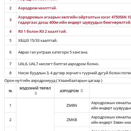
2
Аэродром нээлттэй.
Аэродромын агаарын хөлгийн ойртолтын хэсэг 475056N 106
3
гадаргаас дээш 400м-ийн өндөрт шувуудын бөөгнөрөлтэй
4
ЯЗ 1 болон ЯЗ 2 хаалттай.
5
ХБШЗ 15/33 хаалттай.
6
Аврах гал унтраах категори 5 хангана.
7
UAL6, UAL7 нислэгт бэлтгэл аэродром болно.
8
Нисэх буудлын 3, 4 дүгээр зорчигч гүүрний дугуй болон пот
Орон нутгийн аэродромууд ( Улаанбаатарын цагаар )
МЭДЭЭНИЙ ТӨРӨЛ
№
АЭРОДРОМ
Аэродромын хяналтын
1
ZMBN
ийн өндөрт шувуудын
Аэродромын хяналтын
2
ZMKB
ийн өндөрт Зэвэн хи