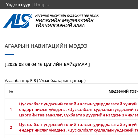
Үндсэн нүүр
|
Нэвтрэх
ИРГЭНИЙ НИСЭХИЙН ҮНДЭСНИЙ ТӨВ ТӨХХК
НИСЭХИЙН МЭДЭЭЛЛИЙН
ҮЙЛЧИЛГЭЭНИЙ АЛБА
АГААРЫН НАВИГАЦИЙН МЭДЭЭ
[ 2026-08-08 04:16 ЦАГИЙН БАЙДЛААР ]
Улаанбаатар FIR ( Улаанбаатарын цагаар )
№
МЭДЭЭНИЙ ТОВЧ
Цус сэлбэлт үндэсний төвийн алсын удирдлагатай хүнгүй 
1
өндөрт нислэг үйлдэнэ. /Цус сэлбэлт судлалын үндэсний т
Цэргийн төв эмнэлэг, Сүхбаатар дүүргийн нэгдсэн эмнэлэ
Цус сэлбэлт үндэсний төвийн алсын удирдлагатай хүнгүй 
2
өндөрт нислэг үйлдэнэ. /Цус сэлбэлт судлалын үндэсний т