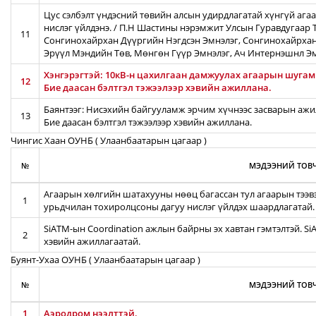
Цус сэлбэлт үндэсний төвийн алсын удирдлагатай хүнгүй ага
нислэг үйлдэнэ. / П.Н Шастины нэрэмжит Улсын Гуравдугаар Т
11
Сонгинохайрхан Дүүргийн Нэгдсэн Эмнэлэг, Сонгинохайрхан
Эрүүл Мэндийн Төв, Мөнгөн Гүүр Эмнэлэг, Ач Интернэшнл Э
Хэнгэрэгтэй: 10кВ-н цахилгаан дамжуулах агаарын шугамын
12
Бие даасан бэлтгэл тэжээлээр хэвийн ажиллана.
Баянтээг: Нисэхийн байгууламж эрчим хүчнээс засварын ажил
13
Бие даасан бэлтгэл тэжээлээр хэвийн ажиллана.
Чингис Хаан ОУНБ ( Улаанбаатарын цагаар )
№
МЭДЭЭНИЙ ТОВЧ
Агаарын хөлгийн шатахууны нөөц багассан тул агаарын тээв
1
урьдчилан тохиролцсоны дагуу нислэг үйлдэх шаардлагатай.
SiATM-ын Coordination ажлын байрны эх хавтан гэмтэлтэй. S
2
хэвийн ажиллагаатай.
Буянт-Ухаа ОУНБ ( Улаанбаатарын цагаар )
№
МЭДЭЭНИЙ ТОВЧ
1
Аэродром нээлттэй.