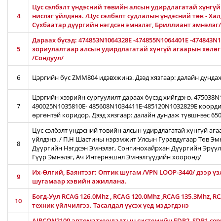
Цус сэлбэлт үндэсний төвийн алсын удирдлагатай хүнгүй 
4
нислэг үйлдэнэ. /Цус сэлбэлт судлалын үндэсний төв - Ха
Сүхбаатар дүүргийн нэгдсэн эмнэлэг, Бриллиант эмнэлэг/
Дараах бүсэд: 474853N1064328E -474855N1064401E -474843N
5
зориулалтаар алсын удирдлагатай хүнгүй агаарын хөлөг /
/Сондуул/
6
Цэргийн бүс ZMM804 идэвхжинэ. Дээд хязгаар: далайн дунда
Цэргийн хээрийн сургуулилт дараах бүсэд хийгдэнэ. 475038
7
490025N1035810E- 485608N1034411E-485120N1032829E коорди
өргөнтэй коридор. Дээд хязгаар: далайн дундаж түвшнээс 65
Цус сэлбэлт үндэсний төвийн алсын удирдлагатай хүнгүй ага
үйлдэнэ. / П.Н Шастины нэрэмжит Улсын Гуравдугаар Төв Эм
8
Дүүргийн Нэгдсэн Эмнэлэг, Сонгинохайрхан Дүүргийн Эрүүл
Гүүр Эмнэлэг, Ач Интернэшнл Эмнэлгүүдийн хооронд/
Их-Өлгий, Баянтээг: Оптик шугам /VPN LOOP-3440/ дээр үз
9
шугамаар хэвийн ажиллана.
Богд-Уул RCAG 126.0Mhz , RCAG 120.0Mhz ,RCAG 135.3Mhz, R
10
техник үйлчилгээ. Тасалдал үүсэх үед мэдэгдэнэ
AIRCON2100 автоматжуулалтын системийн FDP2, SDP1 серв