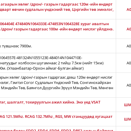
агаарын хөлөг /дрон/- газрын гадаргаас 120м -ийн өндөрт
лдварт өвчин судлалын үндэсний төв, Цэргийн төв эмнэлэг,
A0
1064404E 474840N1064333E-474853N1064328E зураг авалтын
дрон/ газрын гадаргаас 100м -ийн өндөрт нислэг үйлдэнэ.
A0
ж түвшнээс 7900м.
A0
N1064557E-481324N1055123E-484014N1044710E-
натуудыг холбосон шугамнаас 2 тийш 7.5км (нийт 15км)
A0
00м. (Улаанбаатар-Орхон аймаг-Булган аймаг)
арын хөлөг /дрон/-газрын гадаргаас дээш 120м өндөрт нислэг
нэлэг, Гэмтэл Согог Судлалын Үндэсний Төв, Сонгинохайрхан
A0
 Мэндийн Төв, Баянгол Дүүргийн Эрүүл Мэндийн Төв, Мөнгөн
лэг, шалгалт, тохируулгын ажил хийнэ. Энэ үед VSAT
ШМ
CAG 121.5Mhz. RCAG 132.7Mhz , RGS, MW станцуудөд хугацаат
ШМ
ерүүд болон SDD2, SDD4, SDD6, FDD3, DRF2 ажлын байрууд