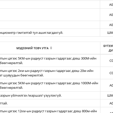
A0
A0
A0
енциометр гэмтэлтэй тул ашиглагдахгүй.
ШМ
БҮТЭЭ
МЭДЭЭНИЙ ТОВЧ УТГА
ДУ
тын цэгээс 5КМ-ын радиуст газрын гадаргаас дээш 300М-ийн
C0
бөөгнөрөлтэй.
ын цэгээс 2км-ын радиуст газрын гадаргаас дээш 20м-ийн
C0
зат шувуудын бөөгнөрөлтэй.
тын цэгээс 5КМ-ын радиуст газрын гадаргаас дээш 1000М-ийн
A0
бөөгнөрөлтэй.
азрын үйлчилгээ /маршал/ үзүүлэхгүй.
ШМ
ттай.
A0
ын цэгээс 12км-ын радиуст газрын гадаргаас дээш 800м-ийн