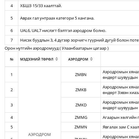
4
ХБШЗ 15/33 хаалттай.
5
Аврах гал унтраах категори 5 хангана.
6
UAL6, UAL7 нислэгт бэлтгэл аэродром болно.
7
Нисэх буудлын 3, 4 дүгээр зорчигч гүүрний дугуй болон пот
Орон нутгийн аэродромууд ( Улаанбаатарын цагаар )
№
МЭДЭЭНИЙ ТӨРӨЛ
АЭРОДРОМ
Аэродромын хянал
1
ZMBN
өндөрт шувуудын 
Аэродромын хяналт
2
ZMKB
өндөрт Зэвэн хиа
Аэродромын хянал
3
ZMKD
өндөрт шувуудын 
4
ZMMG
Агаарын хөлгийн г
5
ZMMN
Явгалах зам С хаал
АЭРОДРОМ
Аэродромын хяналт