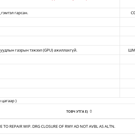
 гэмтэл гарсан.
C0
уудлын газрын тэжээл (GPU) ажиллахгүй.
ШМ
 цагаар )
ТОВЧ УТГА E)
E TO REPAIR WIP. DRG CLOSURE OF RWY AD NOT AVBL AS ALTN.