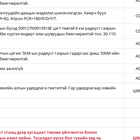
A0
бөөгнөрөлтэй.
нтүүдийн даацын мэдээлэл шинэчлэгдсэн. Хөөрч буух
C0
=82, Апрон PCR=180/R/D/Y/T.
н бүсэд 500127N0915914E цэгт төвтэй 6 км радиуст газрын
C0
00м хүртэл өндөрт элээ шувуудын бөөгнөрөлтэй тоо: 30-110.
A0
тын цэгээс 5КМ-ын радиуст газрын гадаргаас дээш 500М-ийн
A0
бөөгнөрөлтэй.
тем ажилгүй.
A0
A0
темийн алсын удирдлага гэмтэлтэй. Гар удирдлагаар хэвийн
ШМ
т станц дээр хугацаат техник үйлчилгээ болон
н ажил хийнэ. Тасалдал үүсэх бол тухайн үед нь
ШМ