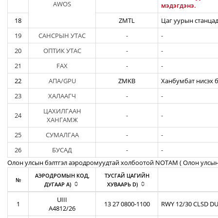
AWOS
мэдэгдэнэ.
18
ZMTL
Цаг уурын станцад
19
САНСРЫН УТАС
-
-
20
ОПТИК УТАС
-
-
21
FAX
-
-
22
АПА/GPU
ZMKB
Ханбумбат нисэх б
23
ХАЛААГЧ
-
-
ЦАХИЛГААН
24
-
-
ХАНГАМЖ
25
СУМАЛГАА
-
-
26
БУСАД
-
-
Олон улсын бэлтгэл аэродромуудтай холбоотой NOTAM ( Oлон улсын
АЭРОДРОМЫН КОД,
ТУСГАЙ ЦАГИЙН
№
ДУГААР A)
ХУВААРЬ D)
UIII
1
13 27 0800-1100
RWY 12/30 CLSD DU
A4812/26