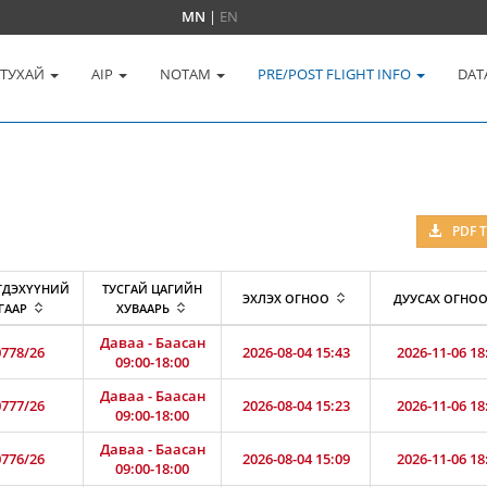
MN
|
EN
 ТУХАЙ
AIP
NOTAM
PRE/POST FLIGHT INFO
DAT
PDF 
ГДЭХҮҮНИЙ
ТУСГАЙ ЦАГИЙН
ЭХЛЭХ ОГНОО
ДУУСАХ ОГНО
ГААР
ХУВААРЬ
Даваа - Баасан
778/26
2026-08-04 15:43
2026-11-06 18
09:00-18:00
Даваа - Баасан
777/26
2026-08-04 15:23
2026-11-06 18
09:00-18:00
Даваа - Баасан
776/26
2026-08-04 15:09
2026-11-06 18
09:00-18:00