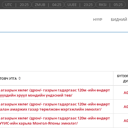
UTC
|
20:25
ZMUB
|
04:25
UUEE
|
23:25
RKSI
|
05:25
НҮҮР
БИДНИЙ
БҮТЭЭ
ТОВЧ УТГА
ДУ
агаарын хөлөг /дрон/- газрын гадаргаас 120м -ийн өндөрт
A0
 хүүхдийн эрүүл мэндийн үндэсний төв/
агаарын хөлөг /дрон/- газрын гадаргаас 120м -ийн өндөрт
A0
Амгалан амаржих газар төрөлжсөн мэргэжлийн эмнэлэг/
агаарын хөлөг /дрон/- газрын гадаргаас 120м -ийн өндөрт
A0
АШУҮИС-ийн харьяа Монгол-Японы эмнэлэг/