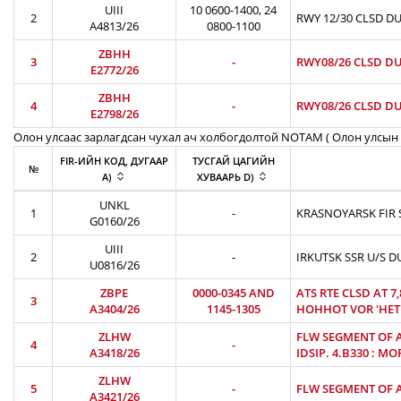
UIII
10 0600-1400, 24
2
RWY 12/30 CLSD DU
A4813/26
0800-1100
ZBHH
3
-
RWY08/26 CLSD DU
E2772/26
ZBHH
4
-
RWY08/26 CLSD DU
E2798/26
Олон улсаас зарлагдсан чухал ач холбогдолтой NOTAM ( Олон улсын 
FIR-ИЙН КОД, ДУГААР
ТУСГАЙ ЦАГИЙН
№
A)
ХУВААРЬ D)
UNKL
1
-
KRASNOYARSK FIR S
G0160/26
UIII
2
-
IRKUTSK SSR U/S D
U0816/26
ZBPE
0000-0345 AND
ATS RTE CLSD AT 7
3
A3404/26
1145-1305
HOHHOT VOR 'HET'
ZLHW
FLW SEGMENT OF AT
4
-
A3418/26
IDSIP. 4.B330 : MO
ZLHW
5
-
FLW SEGMENT OF AT
A3421/26