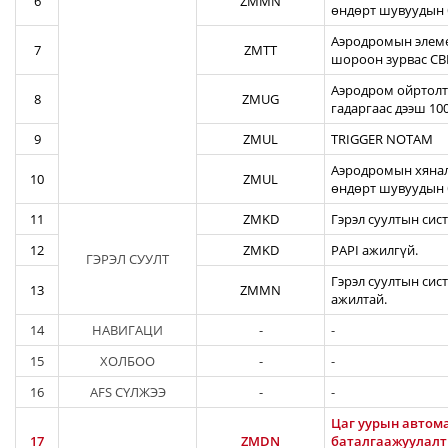
6
ZMMN
өндөрт шувуудын 
Аэродромын элеме
7
ZMTT
шороон зурвас CBR
Аэродром ойртолты
8
ZMUG
гадаргаас дээш 10
9
ZMUL
TRIGGER NOTAM
Аэродромын хянал
10
ZMUL
өндөрт шувуудын 
11
ZMKD
Гэрэл суултын сис
12
ZMKD
PAPI ажилгүй.
ГЭРЭЛ СУУЛТ
Гэрэл суултын сис
13
ZMMN
ажилтай.
14
НАВИГАЦИ
-
-
15
ХОЛБОО
-
-
16
AFS СҮЛЖЭЭ
-
-
Цаг уурын автома
17
ZMDN
баталгаажуулалты