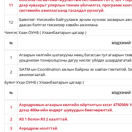
11
дээр хуваарьт улирлын техник үйлчилгээ, программ хан
системийн ажиллагаанд тасалдал үүсэхгүй.
Баянтээг: Нисэхийн байгууламж эрчим хүчнээс засварын ажил
12
даасан бэлтгэл тэжээлээр хэвийн ажиллана.
Чингис Хаан ОУНБ ( Улаанбаатарын цагаар )
№
МЭДЭЭНИЙ 
Агаарын хөлгийн шатахууны нөөц багассан тул агаарын тээв
1
урьдчилан тохиролцсоны дагуу нислэг үйлдэх шаардлагатай
SiATM-ын Coordination ажлын байрны эх хавтан гэмтэлтэй. S
2
ажиллагаатай.
Буянт-Ухаа ОУНБ ( Улаанбаатарын цагаар )
№
МЭДЭЭНИЙ 
Аэродромын агаарын хөлгийн ойртолтын хэсэг 475056N 10
1
дээш 400м-ийн өндөрт шувуудын бөөгнөрөлтэй.
2
ЯЗ 1 болон ЯЗ 2 хаалттай.
3
Аэродром нээлттэй.