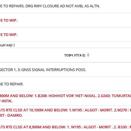
E TO REPAIRS. DRG RWY CLOSURE AD NOT AVBL AS ALTN.
E TO WIP.
E TO WIP.
цагаар )
ТОВЧ УТГА E)
ECTOR 1, 3: GNSS SIGNAL INTERRUPTIONS POSS.
UE TO REPAIR.
,800M AND BELOW: 1.B208: HOHHOT VOR 'HET'-NIXAL. 2.G343: TUMURTAI 
-INTIK.
S RTE CLSD AT 10,100M AND BELOW: 1.W195 : ALGOT - MORIT. 2.W270 : P
RIT - DAMRO.
S RTE CLSD AT 8,900M AND BELOW: 1. W195 : ALGOT - MORIT . 2. B330 :