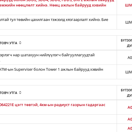
гамжийн нөөцлөлт хийнэ. Нөөц ажлын байрууд хэвийн
ШМ
тай тул төвийн цахилгаан тэжээлд хязгаарлалт хийнэ. Бие
ШМ
БҮТЭЭ
ТОВЧ УТГА
ДУ
эрлэгч нар шатахуун нийлүүлэгч байгууллагуудтай
A0
.
iATM-ын Superviser болон Tower 1 ажлын байрууд хэвийн
ШМ
БҮТЭЭ
ТОВЧ УТГА
ДУ
64221E цэгт төвтэй, 4км-ын радиуст газрын гадаргаас
A0
A0
A0