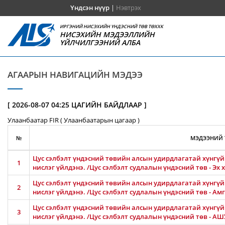
Үндсэн нүүр
|
Нэвтрэх
ИРГЭНИЙ НИСЭХИЙН ҮНДЭСНИЙ ТӨВ ТӨХХК
НИСЭХИЙН МЭДЭЭЛЛИЙН
ҮЙЛЧИЛГЭЭНИЙ АЛБА
АГААРЫН НАВИГАЦИЙН МЭДЭЭ
[ 2026-08-07 04:25 ЦАГИЙН БАЙДЛААР ]
Улаанбаатар FIR ( Улаанбаатарын цагаар )
№
МЭДЭЭНИЙ 
Цус сэлбэлт үндэсний төвийн алсын удирдлагатай хүнгүй 
1
нислэг үйлдэнэ. /Цус сэлбэлт судлалын үндэсний төв - Эх
Цус сэлбэлт үндэсний төвийн алсын удирдлагатай хүнгүй 
2
нислэг үйлдэнэ. /Цус сэлбэлт судлалын үндэсний төв - 
Цус сэлбэлт үндэсний төвийн алсын удирдлагатай хүнгүй 
3
нислэг үйлдэнэ. /Цус сэлбэлт судлалын үндэсний төв - 