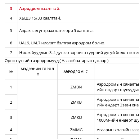
3
Аэродром нээлттэй.
4
ХБШЗ 15/33 хаалттай.
5
Аврах гал унтраах категори 5 хангана.
6
UAL6, UAL7 нислэгт бэлтгэл аэродром болно.
7
Нисэх буудлын 3, 4 дүгээр зорчигч гүүрний дугуй болон пот
Орон нутгийн аэродромууд ( Улаанбаатарын цагаар )
МЭДЭЭНИЙ ТӨРӨЛ
№
АЭРОДРОМ
Аэродромын хяналтын
1
ZMBN
ийн өндөрт шувуудын
Аэродромын хяналтын
2
ZMKB
ийн өндөрт Зэвэн хи
Аэродромын хяналтын
3
ZMKD
1000М-ийн өндөрт шу
4
ZMMG
Агаарын хөлгийн газ