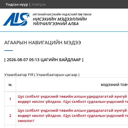
Үндсэн нүүр
|
Нэвтрэх
ИРГЭНИЙ НИСЭХИЙН ҮНДЭСНИЙ ТӨВ ТӨХХК
НИСЭХИЙН МЭДЭЭЛЛИЙН
ҮЙЛЧИЛГЭЭНИЙ АЛБА
АГААРЫН НАВИГАЦИЙН МЭДЭЭ
[ 2026-08-07 05:13 ЦАГИЙН БАЙДЛААР ]
Улаанбаатар FIR ( Улаанбаатарын цагаар )
№
МЭДЭЭНИЙ ТОВЧ
Цус сэлбэлт үндэсний төвийн алсын удирдлагатай хүнгүй 
1
өндөрт нислэг үйлдэнэ. /Цус сэлбэлт судлалын үндэсний т
Цус сэлбэлт үндэсний төвийн алсын удирдлагатай хүнгүй 
2
өндөрт нислэг үйлдэнэ. /Цус сэлбэлт судлалын үндэсний 
эмнэлэг/