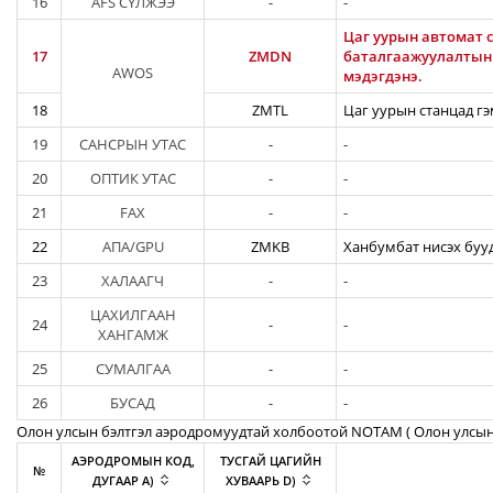
16
AFS СҮЛЖЭЭ
-
-
Цаг уурын автомат с
17
ZMDN
баталгаажуулалтын а
AWOS
мэдэгдэнэ.
18
ZMTL
Цаг уурын станцад гэ
19
САНСРЫН УТАС
-
-
20
ОПТИК УТАС
-
-
21
FAX
-
-
22
АПА/GPU
ZMKB
Ханбумбат нисэх бууд
23
ХАЛААГЧ
-
-
ЦАХИЛГААН
24
-
-
ХАНГАМЖ
25
СУМАЛГАА
-
-
26
БУСАД
-
-
Олон улсын бэлтгэл аэродромуудтай холбоотой NOTAM ( Oлон улсын
АЭРОДРОМЫН КОД,
ТУСГАЙ ЦАГИЙН
№
ДУГААР A)
ХУВААРЬ D)