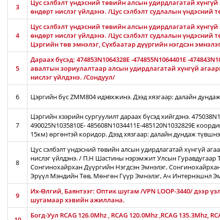
Цус сэлбэлт үндэсний төвийн алсын удирдлагатай хүнгүй 
3
өндөрт нислэг үйлдэнэ. /Цус сэлбэлт судлалын үндэсний 
Цус сэлбэлт үндэсний төвийн алсын удирдлагатай хүнгүй 
4
өндөрт нислэг үйлдэнэ. /Цус сэлбэлт судлалын үндэсний т
Цэргийн төв эмнэлэг, Сүхбаатар дүүргийн нэгдсэн эмнэлэ
Дараах бүсэд: 474853N1064328E -474855N1064401E -474843N1
5
авалтын зориулалтаар алсын удирдлагатай хүнгүй агаары
нислэг үйлдэнэ. /Сондуул/
6
Цэргийн бүс ZMM804 идэвхжинэ. Дээд хязгаар: далайн дундаж
Цэргийн хээрийн сургуулилт дараах бүсэд хийгдэнэ. 475038
7
490025N1035810E- 485608N1034411E-485120N1032829E коорди
15км) өргөнтэй коридор. Дээд хязгаар: далайн дундаж түвшн
Цус сэлбэлт үндэсний төвийн алсын удирдлагатай хүнгүй ага
нислэг үйлдэнэ. / П.Н Шастины нэрэмжит Улсын Гуравдугаар Т
8
Сонгинохайрхан Дүүргийн Нэгдсэн Эмнэлэг, Сонгинохайрхан
Эрүүл Мэндийн Төв, Мөнгөн Гүүр Эмнэлэг, Ач Интернэшнл Э
Их-Өлгий, Баянтээг: Оптик шугам /VPN LOOP-3440/ дээр үз
9
шугамаар хэвийн ажиллана.
Богд-Уул RCAG 126.0Mhz , RCAG 120.0Mhz ,RCAG 135.3Mhz, R
10