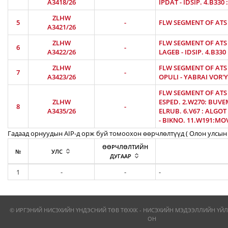
A3418/26
IPDAT - IDSIP. 4.B330
ZLHW
5
-
FLW SEGMENT OF ATS R
A3421/26
ZLHW
FLW SEGMENT OF ATS R
6
-
A3422/26
LAGEB - IDSIP. 4.B330
ZLHW
FLW SEGMENT OF ATS R
7
-
A3423/26
OPULI - YABRAI VOR'Y
FLW SEGMENT OF ATS 
ZLHW
ESPED. 2.W270: BUVEM
8
-
A3435/26
ELRUB. 6.V67 : ALGOT 
- BIKNO. 11.W191:MOV
Гадаад орнуудын AIP-д орж буй томоохон өөрчлөлтүүд ( Олон улсын 
ӨӨРЧЛӨЛТИЙН
№
УЛС
ДУГААР
1
-
-
-
© ИРГЭНИЙ НИСЭХИЙН ҮНДЭСНИЙ ТӨВ ТӨХХК - НИСЭХИЙН МЭДЭЭЛЛИЙН ҮЙЛ
ОН