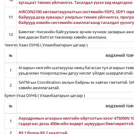
хугацаат техник үйлчилгээ. Тасалдал үүсэх үед мэдэгдэнэ
AIRCON2100 автоматжуулалтын системийн FDP2, SDP1 серв
11
байрууд дээр хуваарьт улирлын техник үйлчилгээ, прог
байрууд хэвийн системийн ажиллагаанд тасалдал үүсэхгү
Баянтээг: Нисэхийн байгууламж эрчим хүчнээс засварын ажил
12
Бие даасан бэлтгэл тэжээлээр хэвийн ажиллана.
Чингис Хаан ОУНБ ( Улаанбаатарын цагаар )
№
МЭДЭЭНИЙ ТОВЧ
Агаарын хөлгийн шатахууны нөөц багассан тул агаарын тээв
1
урьдчилан тохиролцсоны дагуу нислэг үйлдэх шаардлагатай.
SiATM-ын Coordination ажлын байрны эх хавтан гэмтэлтэй. S
2
хэвийн ажиллагаатай.
Буянт-Ухаа ОУНБ ( Улаанбаатарын цагаар )
№
МЭДЭЭНИЙ ТОВЧ
Аэродромын агаарын хөлгийн ойртолтын хэсэг 475056N 106
1
гадаргаас дээш 400м-ийн өндөрт шувуудын бөөгнөрөлтэй
2
ЯЗ 1 болон ЯЗ 2 хаалттай.