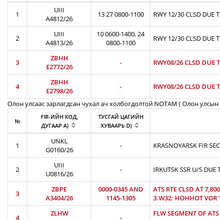
UIII
1
13 27 0800-1100
RWY 12/30 CLSD DUE 
A4812/26
UIII
10 0600-1400, 24
2
RWY 12/30 CLSD DUE 
A4813/26
0800-1100
ZBHH
3
-
RWY08/26 CLSD DUE T
E2772/26
ZBHH
4
-
RWY08/26 CLSD DUE T
E2798/26
Олон улсаас зарлагдсан чухал ач холбогдолтой NOTAM ( Олон улсын 
FIR-ИЙН КОД,
ТУСГАЙ ЦАГИЙН
№
ДУГААР A)
ХУВААРЬ D)
UNKL
1
-
KRASNOYARSK FIR SEC
G0160/26
UIII
2
-
IRKUTSK SSR U/S DUE 
U0816/26
ZBPE
0000-0345 AND
ATS RTE CLSD AT 7,8
3
A3404/26
1145-1305
3.W32: HOHHOT VOR 'H
ZLHW
FLW SEGMENT OF ATS R
4
-