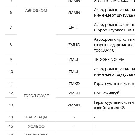
5
ZMMN
Явгалах зам С хаалтта
Аэродромын хяналтын
АЭРОДРОМ
6
ZMMN
ийн өндөрт шувуудын
Аэродромын элементү
7
ZMTT
шороон зурвас CBR=82
Аэродром ойртолтын б
8
ZMUG
газрын гадаргаас дэ
тоо: 30-110.
9
ZMUL
TRIGGER NOTAM
Аэродромын хяналтын
10
ZMUL
ийн өндөрт шувуудын
11
ZMKD
Гэрэл суултын систем
12
ZMKD
PAPI ажилгүй.
ГЭРЭЛ СУУЛТ
Гэрэл суултын систем
13
ZMMN
хэвийн ажилтай.
14
НАВИГАЦИ
-
-
15
ХОЛБОО
-
-