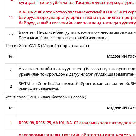
хугацаат техник үйлчилгээ. Тасалдал үүсэх үед мэдэгдэнэ
AIRCON2100 автоматжуулалтын системийн FDP2, SDP1 серв
11
байрууд дээр хуваарьт улирлын техник үйлчилгээ, прог
байрууд хэвийн системийн ажиллагаанд тасалдал үүсэхгү
Баянтээг: Нисэхийн байгууламж эрчим хүчнээс засварын ажил
12
Бие даасан бэлтгэл тэжээлээр хэвийн ажиллана.
Чингис Хаан ОУНБ ( Улаанбаатарын цагаар )
№
МЭДЭЭНИЙ ТОВЧ
Агаарын хөлгийн шатахууны нөөц багассан тул агаарын тээв
1
урьдчилан тохиролцсоны дагуу нислэг үйлдэх шаардлагатай.
SiATM-ын Coordination ажлын байрны эх хавтан гэмтэлтэй. S
2
хэвийн ажиллагаатай.
Буянт-Ухаа ОУНБ ( Улаанбаатарын цагаар )
№
МЭДЭЭНИЙ ТОВЧ
1
RF95138, RF95175, AA101, AA102 агаарын хөлөгт аэродром н
Аэродромын агаарын хөлгийн ойртолтын хэсэг 475056N 106