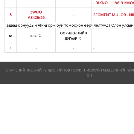
- BIKNO. 11.W191:MOV
ZWUQ
5
-
SEGMENT MULOR - NIR
A3426/26
Гадаад орнуудын AIP-д орж буй томоохон өөрчлөлтүүд ( Олон улсын 
ӨӨРЧЛӨЛТИЙН
№
УЛС
ДУГААР
1
-
-
-
© ИРГЭНИЙ НИСЭХИЙН ҮНДЭСНИЙ ТӨВ ТӨХХК - НИСЭХИЙН МЭДЭЭЛЛИЙН ҮЙЛ
ОН