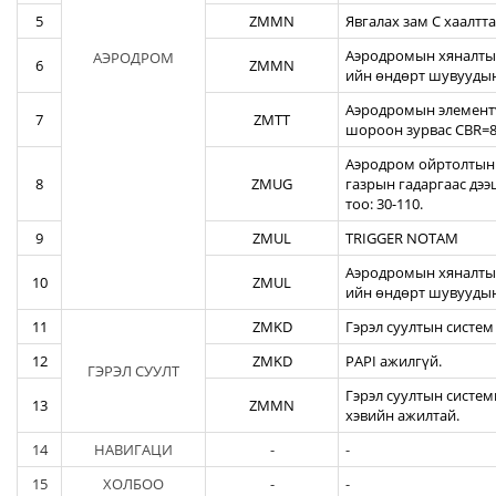
5
ZMMN
Явгалах зам С хаалтта
Аэродромын хяналтын
АЭРОДРОМ
6
ZMMN
ийн өндөрт шувуудын
Аэродромын элементү
7
ZMTT
шороон зурвас CBR=82
Аэродром ойртолтын б
8
ZMUG
газрын гадаргаас дэ
тоо: 30-110.
9
ZMUL
TRIGGER NOTAM
Аэродромын хяналтын
10
ZMUL
ийн өндөрт шувуудын
11
ZMKD
Гэрэл суултын систем
12
ZMKD
PAPI ажилгүй.
ГЭРЭЛ СУУЛТ
Гэрэл суултын систем
13
ZMMN
хэвийн ажилтай.
14
НАВИГАЦИ
-
-
15
ХОЛБОО
-
-