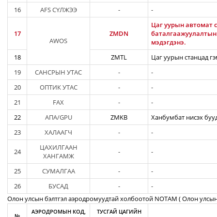
16
AFS СҮЛЖЭЭ
-
-
Цаг уурын автомат с
17
ZMDN
баталгаажуулалтын а
AWOS
мэдэгдэнэ.
18
ZMTL
Цаг уурын станцад гэ
19
САНСРЫН УТАС
-
-
20
ОПТИК УТАС
-
-
21
FAX
-
-
22
АПА/GPU
ZMKB
Ханбумбат нисэх бууд
23
ХАЛААГЧ
-
-
ЦАХИЛГААН
24
-
-
ХАНГАМЖ
25
СУМАЛГАА
-
-
26
БУСАД
-
-
Олон улсын бэлтгэл аэродромуудтай холбоотой NOTAM ( Oлон улсын
АЭРОДРОМЫН КОД,
ТУСГАЙ ЦАГИЙН
№