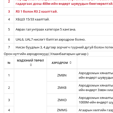
2
гадаргаас дээш 400м-ийн өндөрт шувуудын бөөгнөрөлтэй
3
ЯЗ 1 болон ЯЗ 2 хаалттай.
4
ХБШЗ 15/33 хаалттай.
5
Аврах гал унтраах категори 5 хангана.
6
UAL6, UAL7 нислэгт бэлтгэл аэродром болно.
7
Нисэх буудлын 3, 4 дүгээр зорчигч гүүрний дугуй болон пот
Орон нутгийн аэродромууд ( Улаанбаатарын цагаар )
МЭДЭЭНИЙ ТӨРӨЛ
№
АЭРОДРОМ
Аэродромын хяналтын
1
ZMBN
ийн өндөрт шувуудын
Аэродромын хяналтын
2
ZMKB
ийн өндөрт Зэвэн хи
Аэродромын хяналтын
3
ZMKD
1000М-ийн өндөрт шу
4
ZMMG
Агаарын хөлгийн газ