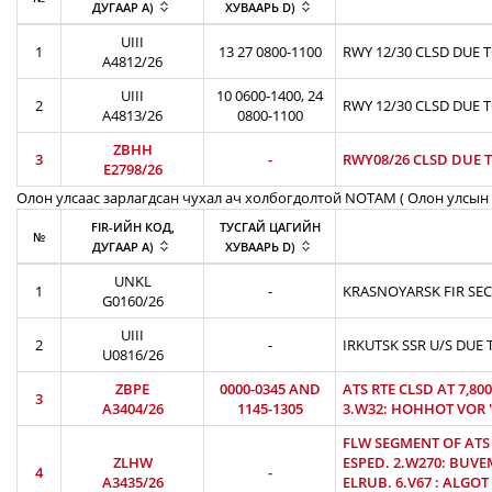
ДУГААР A)
ХУВААРЬ D)
UIII
1
13 27 0800-1100
RWY 12/30 CLSD DUE 
A4812/26
UIII
10 0600-1400, 24
2
RWY 12/30 CLSD DUE 
A4813/26
0800-1100
ZBHH
3
-
RWY08/26 CLSD DUE T
E2798/26
Олон улсаас зарлагдсан чухал ач холбогдолтой NOTAM ( Олон улсын 
FIR-ИЙН КОД,
ТУСГАЙ ЦАГИЙН
№
ДУГААР A)
ХУВААРЬ D)
UNKL
1
-
KRASNOYARSK FIR SEC
G0160/26
UIII
2
-
IRKUTSK SSR U/S DUE 
U0816/26
ZBPE
0000-0345 AND
ATS RTE CLSD AT 7,8
3
A3404/26
1145-1305
3.W32: HOHHOT VOR 'H
FLW SEGMENT OF ATS 
ZLHW
ESPED. 2.W270: BUVEM
4
-
A3435/26
ELRUB. 6.V67 : ALGOT 