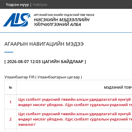
Үндсэн нүүр
|
Нэвтрэх
ИРГЭНИЙ НИСЭХИЙН ҮНДЭСНИЙ ТӨВ ТӨХХК
НИСЭХИЙН МЭДЭЭЛЛИЙН
ҮЙЛЧИЛГЭЭНИЙ АЛБА
АГААРЫН НАВИГАЦИЙН МЭДЭЭ
[ 2026-08-07 12:03 ЦАГИЙН БАЙДЛААР ]
Улаанбаатар FIR ( Улаанбаатарын цагаар )
№
МЭДЭЭНИЙ ТОВЧ
Цус сэлбэлт үндэсний төвийн алсын удирдлагатай хүнгүй 
1
өндөрт нислэг үйлдэнэ. /Цус сэлбэлт судлалын үндэсний т
Цус сэлбэлт үндэсний төвийн алсын удирдлагатай хүнгүй 
2
өндөрт нислэг үйлдэнэ. /Цус сэлбэлт судлалын үндэсний 
эмнэлэг/