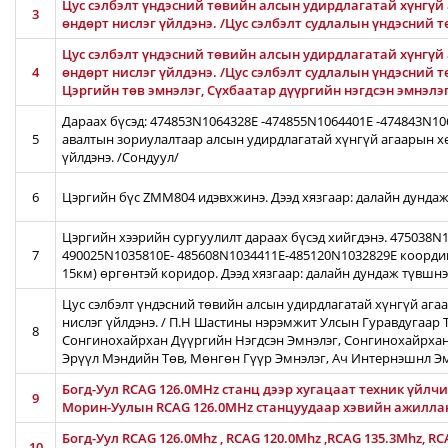
Цус сэлбэлт үндэсний төвийн алсын удирдлагатай хүнгүй 
3
өндөрт нислэг үйлдэнэ. /Цус сэлбэлт судлалын үндэсний 
Цус сэлбэлт үндэсний төвийн алсын удирдлагатай хүнгүй 
4
өндөрт нислэг үйлдэнэ. /Цус сэлбэлт судлалын үндэсний т
Цэргийн төв эмнэлэг, Сүхбаатар дүүргийн нэгдсэн эмнэлэ
Дараах бүсэд: 474853N1064328E -474855N1064401E -474843N1
5
авалтын зориулалтаар алсын удирдлагатай хүнгүй агаарын хө
үйлдэнэ. /Сондуул/
6
Цэргийн бүс ZMM804 идэвхжинэ. Дээд хязгаар: далайн дундаж
Цэргийн хээрийн сургуулилт дараах бүсэд хийгдэнэ. 475038
7
490025N1035810E- 485608N1034411E-485120N1032829E коорди
15км) өргөнтэй коридор. Дээд хязгаар: далайн дундаж түвшн
Цус сэлбэлт үндэсний төвийн алсын удирдлагатай хүнгүй ага
нислэг үйлдэнэ. / П.Н Шастины нэрэмжит Улсын Гуравдугаар Т
8
Сонгинохайрхан Дүүргийн Нэгдсэн Эмнэлэг, Сонгинохайрхан
Эрүүл Мэндийн Төв, Мөнгөн Гүүр Эмнэлэг, Ач Интернэшнл Э
Богд-Уул RCAG 126.0MHz станц дээр хугацаат техник үйлч
9
Морин-Уулын RCAG 126.0MHz станцуудаар хэвийн ажилла
Богд-Уул RCAG 126.0Mhz , RCAG 120.0Mhz ,RCAG 135.3Mhz, R
10