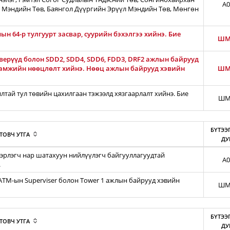
A0
 Мэндийн Төв, Баянгол Дүүргийн Эрүүл Мэндийн Төв, Мөнгөн
н 64-р тулгуурт засвар, суурийн бэхэлгээ хийнэ. Бие
ШМ
ерүүд болон SDD2, SDD4, SDD6, FDD3, DRF2 ажлын байрууд
гамжийн нөөцлөлт хийнэ. Нөөц ажлын байрууд хэвийн
ШМ
тай тул төвийн цахилгаан тэжээлд хязгаарлалт хийнэ. Бие
ШМ
БҮТЭЭ
ТОВЧ УТГА
ДУ
эрлэгч нар шатахуун нийлүүлэгч байгууллагуудтай
A0
.
iATM-ын Superviser болон Tower 1 ажлын байрууд хэвийн
ШМ
БҮТЭЭ
ТОВЧ УТГА
ДУ