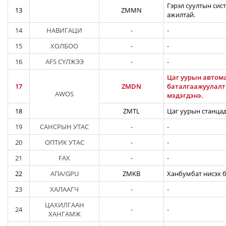
Гэрэл суултын сис
13
ZMMN
ажилтай.
14
НАВИГАЦИ
-
-
15
ХОЛБОО
-
-
16
AFS СҮЛЖЭЭ
-
-
Цаг уурын автома
17
ZMDN
баталгаажуулалты
AWOS
мэдэгдэнэ.
18
ZMTL
Цаг уурын станцад
19
САНСРЫН УТАС
-
-
20
ОПТИК УТАС
-
-
21
FAX
-
-
22
АПА/GPU
ZMKB
Ханбумбат нисэх б
23
ХАЛААГЧ
-
-
ЦАХИЛГААН
24
-
-
ХАНГАМЖ