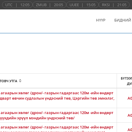
UTC
|
12:05
ZMUB
|
20:05
UUEE
|
15:05
RKSI
|
21:05
НҮҮР
БИДНИЙ
БҮТЭЭ
ТОВЧ УТГА
ДУ
агаарын хөлөг /дрон/- газрын гадаргаас 120м -ийн өндөрт
лдварт өвчин судлалын үндэсний төв, Цэргийн төв эмнэлэг,
A0
агаарын хөлөг /дрон/- газрын гадаргаас 120м -ийн өндөрт
A0
 хүүхдийн эрүүл мэндийн үндэсний төв/
агаарын хөлөг /дрон/- газрын гадаргаас 120м -ийн өндөрт
A0