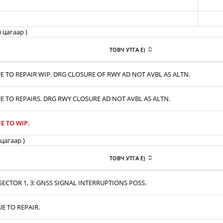
 цагаар )
ТОВЧ УТГА E)
E TO REPAIR WIP. DRG CLOSURE OF RWY AD NOT AVBL AS ALTN.
E TO REPAIRS. DRG RWY CLOSURE AD NOT AVBL AS ALTN.
E TO WIP.
цагаар )
ТОВЧ УТГА E)
ECTOR 1, 3: GNSS SIGNAL INTERRUPTIONS POSS.
UE TO REPAIR.