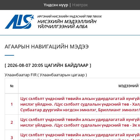
Үндсэн нүүр
|
Нэвтрэх
ИРГЭНИЙ НИСЭХИЙН ҮНДЭСНИЙ ТӨВ ТӨХХК
НИСЭХИЙН МЭДЭЭЛЛИЙН
ҮЙЛЧИЛГЭЭНИЙ АЛБА
АГААРЫН НАВИГАЦИЙН МЭДЭЭ
[ 2026-08-07 20:05 ЦАГИЙН БАЙДЛААР ]
Улаанбаатар FIR ( Улаанбаатарын цагаар )
№
МЭДЭЭНИЙ 
Цус сэлбэлт үндэсний төвийн алсын удирдлагатай хүнгүй 
1
нислэг үйлдэнэ. /Цус сэлбэлт судлалын үндэсний төв - Ха
Сүхбаатар дүүргийн нэгдсэн эмнэлэг, Бриллиант эмнэлэг/
Цус сэлбэлт үндэсний төвийн алсын удирдлагатай хүнгүй 
2
нислэг үйлдэнэ. /Цус сэлбэлт судлалын үндэсний төв - Эх
Цус сэлбэлт үндэсний төвийн алсын удирдлагатай хүнгүй 
3