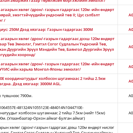
Амгалан амаржих газар төрөлжсөн мэргэжлийн эмнэлэг/
агаарын хөлөг /дрон/- газрын гадаргаас 120м -ийн өндөрт
нярай, эмэгтэйчүүдийн үндэсний төв II; Цус сэлбэлт
A0
г /
диус: 250М Дээд хязгаар: Газрын гадаргаас 300M
A0
 агаарын хөлөг /дрон/-газрын гадаргаас дээш 120м өндөрт
ар Төв Эмнэлэг, Гэмтэл Согог Судлалын Үндэсний Төв,
A0
хан Дүүргийн Эрүүл Мэндийн Төв, Баянгол Дүүргийн Эрүүл
лгүүдийн хооронд/
агаарын хөлөг /дрон/- газрын гадаргаас 120м -ийн өндөрт
A0
АШУҮИС-ийн харьяа Монгол-Японы эмнэлэг/
0E координатуудыг холбосон шугамнаас 2 тийш 2.5км
A0
гдна. Дээд хязгаар: 3000М AGL.
ж түвшнээс 7900м.
A0
N1064557E-481324N1055123E-484014N1044710E-
натуудыг холбосон шугамнаас 2 тийш 7.5км (нийт 15км)
A0
00м. (Улаанбаатар-Орхон аймаг-Булган аймаг)
арын хөлөг /дрон/-газрын гадаргаас дээш 120м өндөрт нислэг
нэлэг, Гэмтэл Согог Судлалын Үндэсний Төв, Сонгинохайрхан