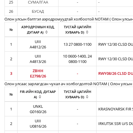
25
СУМАЛГАА
-
-
26
БУСАД
-
-
Олон улсын бэлтгэл аэродромуудтай холбоотой NOTAM ( Oлон улсын
АЭРОДРОМЫН КОД,
ТУСГАЙ ЦАГИЙН
№
ДУГААР A)
ХУВААРЬ D)
UIII
1
13 27 0800-1100
RWY 12/30 CLSD DU
A4812/26
UIII
10 0600-1400, 24
2
RWY 12/30 CLSD DU
A4813/26
0800-1100
ZBHH
3
-
RWY08/26 CLSD DU
E2798/26
Олон улсаас зарлагдсан чухал ач холбогдолтой NOTAM ( Олон улсын 
FIR-ИЙН КОД, ДУГААР
ТУСГАЙ ЦАГИЙН
№
A)
ХУВААРЬ D)
UNKL
1
-
KRASNOYARSK FIR S
G0160/26
UIII
2
-
IRKUTSK SSR U/S D
U0816/26