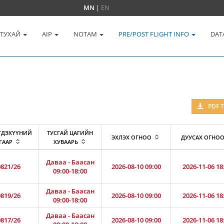
MN
|
EN
 ТУХАЙ
AIP
NOTAM
PRE/POST FLIGHT INFO
DAT
PDF 
ГДЭХҮҮНИЙ
ТУСГАЙ ЦАГИЙН
ЭХЛЭХ ОГНОО
ДУУСАХ ОГНО
ГААР
ХУВААРЬ
Даваа - Баасан
821/26
2026-08-10 09:00
2026-11-06 18
09:00-18:00
Даваа - Баасан
819/26
2026-08-10 09:00
2026-11-06 18
09:00-18:00
Даваа - Баасан
817/26
2026-08-10 09:00
2026-11-06 18