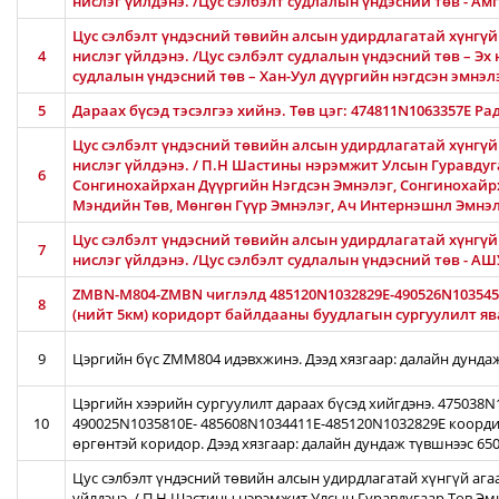
нислэг үйлдэнэ. /Цус сэлбэлт судлалын үндэсний төв - 
Цус сэлбэлт үндэсний төвийн алсын удирдлагатай хүнгүй 
4
нислэг үйлдэнэ. /Цус сэлбэлт судлалын үндэсний төв – Эх 
судлалын үндэсний төв – Хан-Уул дүүргийн нэгдсэн эмнэлэ
5
Дараах бүсэд тэсэлгээ хийнэ. Төв цэг: 474811N1063357E Ра
Цус сэлбэлт үндэсний төвийн алсын удирдлагатай хүнгүй
нислэг үйлдэнэ. / П.Н Шастины нэрэмжит Улсын Гуравдуга
6
Сонгинохайрхан Дүүргийн Нэгдсэн Эмнэлэг, Сонгинохайр
Мэндийн Төв, Мөнгөн Гүүр Эмнэлэг, Ач Интернэшнл Эмнэ
Цус сэлбэлт үндэсний төвийн алсын удирдлагатай хүнгүй 
7
нислэг үйлдэнэ. /Цус сэлбэлт судлалын үндэсний төв - 
ZMBN-M804-ZMBN чиглэлд 485120N1032829E-490526N103545
8
(нийт 5км) коридорт байлдааны буудлагын сургуулилт ява
9
Цэргийн бүс ZMM804 идэвхжинэ. Дээд хязгаар: далайн дунда
Цэргийн хээрийн сургуулилт дараах бүсэд хийгдэнэ. 475038
10
490025N1035810E- 485608N1034411E-485120N1032829E коорди
өргөнтэй коридор. Дээд хязгаар: далайн дундаж түвшнээс 65
Цус сэлбэлт үндэсний төвийн алсын удирдлагатай хүнгүй ага
үйлдэнэ. / П.Н Шастины нэрэмжит Улсын Гуравдугаар Төв Эм