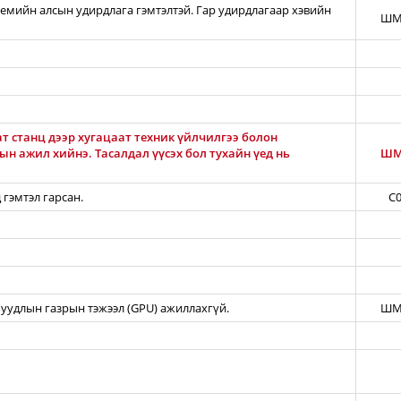
темийн алсын удирдлага гэмтэлтэй. Гар удирдлагаар хэвийн
ШМ
т станц дээр хугацаат техник үйлчилгээ болон
н ажил хийнэ. Тасалдал үүсэх бол тухайн үед нь
ШМ
 гэмтэл гарсан.
C0
уудлын газрын тэжээл (GPU) ажиллахгүй.
ШМ