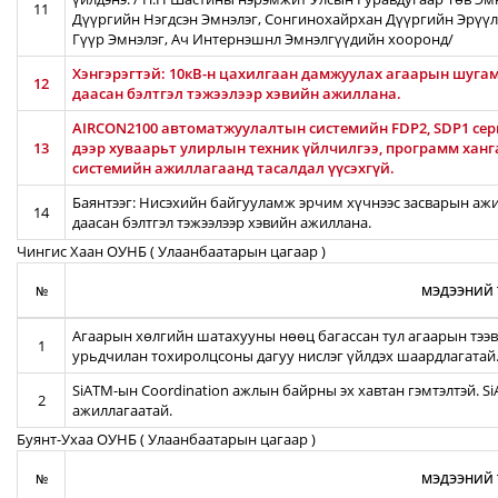
11
Дүүргийн Нэгдсэн Эмнэлэг, Сонгинохайрхан Дүүргийн Эрүүл
Гүүр Эмнэлэг, Ач Интернэшнл Эмнэлгүүдийн хооронд/
Хэнгэрэгтэй: 10кВ-н цахилгаан дамжуулах агаарын шугамы
12
даасан бэлтгэл тэжээлээр хэвийн ажиллана.
AIRCON2100 автоматжуулалтын системийн FDP2, SDP1 серв
13
дээр хуваарьт улирлын техник үйлчилгээ, программ хан
системийн ажиллагаанд тасалдал үүсэхгүй.
Баянтээг: Нисэхийн байгууламж эрчим хүчнээс засварын ажил
14
даасан бэлтгэл тэжээлээр хэвийн ажиллана.
Чингис Хаан ОУНБ ( Улаанбаатарын цагаар )
№
МЭДЭЭНИЙ 
Агаарын хөлгийн шатахууны нөөц багассан тул агаарын тээв
1
урьдчилан тохиролцсоны дагуу нислэг үйлдэх шаардлагатай
SiATM-ын Coordination ажлын байрны эх хавтан гэмтэлтэй. S
2
ажиллагаатай.
Буянт-Ухаа ОУНБ ( Улаанбаатарын цагаар )
№
МЭДЭЭНИЙ 