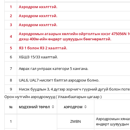
1
Аэродром нээлттэй.
2
Аэродром нээлттэй.
3
Аэродром нээлттэй.
Аэродромын агаарын хөлгийн ойртолтын хэсэг 475056N 10
4
дээш 400м-ийн өндөрт шувуудын бөөгнөрөлтэй.
5
ЯЗ 1 болон ЯЗ 2 хаалттай.
6
ХБШЗ 15/33 хаалттай.
7
Аврах гал унтраах категори 5 хангана.
8
UAL6, UAL7 нислэгт бэлтгэл аэродром болно.
9
Нисэх буудлын 3, 4 дүгээр зорчигч гүүрний дугуй болон пот
Орон нутгийн аэродромууд ( Улаанбаатарын цагаар )
№
МЭДЭЭНИЙ ТӨРӨЛ
АЭРОДРОМ
Аэродромын хянал
1
ZMBN
өндөрт шувуудын 