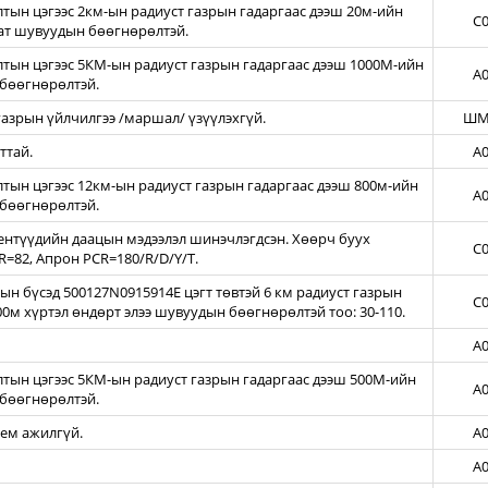
ын цэгээс 2км-ын радиуст газрын гадаргаас дээш 20м-ийн
C0
зат шувуудын бөөгнөрөлтэй.
тын цэгээс 5КМ-ын радиуст газрын гадаргаас дээш 1000М-ийн
A0
бөөгнөрөлтэй.
азрын үйлчилгээ /маршал/ үзүүлэхгүй.
ШМ
ттай.
A0
ын цэгээс 12км-ын радиуст газрын гадаргаас дээш 800м-ийн
A0
бөөгнөрөлтэй.
нтүүдийн даацын мэдээлэл шинэчлэгдсэн. Хөөрч буух
C0
=82, Апрон PCR=180/R/D/Y/T.
н бүсэд 500127N0915914E цэгт төвтэй 6 км радиуст газрын
C0
00м хүртэл өндөрт элээ шувуудын бөөгнөрөлтэй тоо: 30-110.
A0
тын цэгээс 5КМ-ын радиуст газрын гадаргаас дээш 500М-ийн
A0
бөөгнөрөлтэй.
тем ажилгүй.
A0
A0