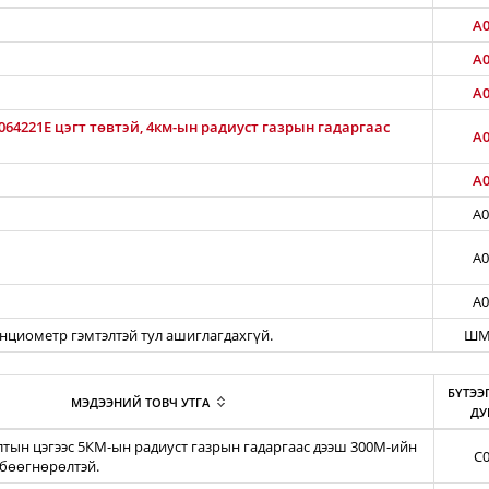
A0
A0
A0
64221E цэгт төвтэй, 4км-ын радиуст газрын гадаргаас
A0
A0
A0
A0
A0
енциометр гэмтэлтэй тул ашиглагдахгүй.
ШМ
БҮТЭЭ
МЭДЭЭНИЙ ТОВЧ УТГА
ДУ
тын цэгээс 5КМ-ын радиуст газрын гадаргаас дээш 300М-ийн
C0
бөөгнөрөлтэй.