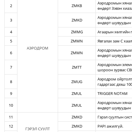
Аэродромын хяналт
2
ZMKB
өндөрт Зэвэн хиа
Аэродромын хянал
3
ZMKD
өндөрт шувуудын 
4
ZMMG
Агаарын хөлгийн г
5
ZMMN
Явгалах зам С хаал
АЭРОДРОМ
Аэродромын хяналт
6
ZMMN
өндөрт шувуудын 
Аэродромын элеме
7
ZMTT
шороон зурвас CBR
Аэродром ойртолты
8
ZMUG
гадаргаас дээш 10
9
ZMUL
TRIGGER NOTAM
Аэродромын хянал
10
ZMUL
өндөрт шувуудын 
11
ZMKD
Гэрэл суултын сис
12
ZMKD
PAPI ажилгүй.
ГЭРЭЛ СУУЛТ